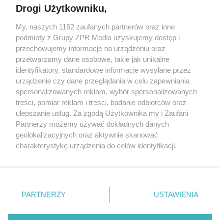
Drogi Użytkowniku,
My, naszych 1162 zaufanych partnerów oraz inne
Żaden utwór zamieszczony w serwisie nie może być powielany i
podmioty z Grupy ZPR Media uzyskujemy dostęp i
rozpowszechniany lub dalej rozpowszechniany w jakikolwiek sposób (w
przechowujemy informacje na urządzeniu oraz
tym także elektroniczny lub mechaniczny) na jakimkolwiek polu
eksploatacji w jakiejkolwiek formie, włącznie z umieszczaniem w
przetwarzamy dane osobowe, takie jak unikalne
Internecie bez pisemnej zgody właściciela praw. Jakiekolwiek użycie lub
identyfikatory, standardowe informacje wysyłane przez
wykorzystanie utworów w całości lub w części z naruszeniem prawa,
tzn. bez właściwej zgody, jest zabronione pod groźbą kary i może być
urządzenie czy dane przeglądania w celu zapewniania
ścigane prawnie.
spersonalizowanych reklam, wybór spersonalizowanych
treści, pomiar reklam i treści, badanie odbiorców oraz
ulepszanie usług. Za zgodą Użytkownika my i Zaufani
Partnerzy możemy używać dokładnych danych
geolokalizacyjnych oraz aktywnie skanować
charakterystykę urządzenia do celów identyfikacji.
Ponieważ cenimy Twoją prywatność, prosimy o zgodę na
O nas
korzystanie z tych technologii poprzez kliknięcie
Informacje prawne
„Akceptuję”. Zgoda jest dobrowolna i zawsze możesz ją
zmienić/wycofać klikając przycisk ustawień prywatności
PARTNERZY
USTAWIENIA
Nasze serwisy
znajdujący się w lewym dolnym rogu strony
. Niektóre
rodzaje przetwarzania danych nie wymagają zgody
© 2026 Grupa ZPR Media