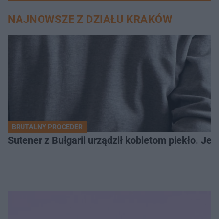
NAJNOWSZE Z DZIAŁU KRAKÓW
BRUTALNY PROCEDER
Sutener z Bułgarii urządził kobietom piekło. Jedn