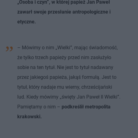
„Osoba i czyn”, w której papież Jan Paweł
zawarł swoje przesłanie antropologiczne i
etyczne.
– Mówimy o nim „Wielki”, mając świadomość,
że tylko trzech papieży przed nim zasłużyło
sobie na ten tytuł. Nie jest to tytuł nadawany
przez jakiegoś papieża, jakąś formułą. Jest to
tytuł, który nadaje mu wierny, chrześcijański
lud. Kiedy mówimy „święty Jan Paweł II Wielki”.
Pamiętamy o nim –
podkreślił metropolita
krakowski.