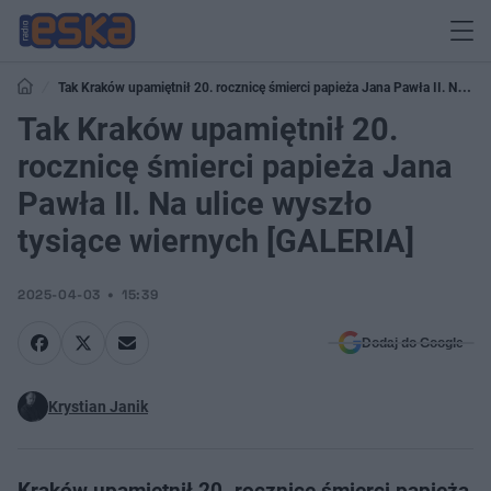
Tak Kraków upamiętnił 20. rocznicę śmierci papieża Jana Pawła II. Na
ulice wyszło tysiące wiernych [GALERIA]
Tak Kraków upamiętnił 20.
rocznicę śmierci papieża Jana
Pawła II. Na ulice wyszło
tysiące wiernych [GALERIA]
2025-04-03
15:39
Dodaj do Google
Krystian Janik
Kraków upamiętnił 20. rocznicę śmierci papieża