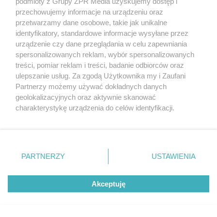
podmioty z Grupy ZPR Media uzyskujemy dostęp i
przechowujemy informacje na urządzeniu oraz
przetwarzamy dane osobowe, takie jak unikalne
identyfikatory, standardowe informacje wysyłane przez
urządzenie czy dane przeglądania w celu zapewniania
spersonalizowanych reklam, wybór spersonalizowanych
treści, pomiar reklam i treści, badanie odbiorców oraz
ulepszanie usług. Za zgodą Użytkownika my i Zaufani
Partnerzy możemy używać dokładnych danych
geolokalizacyjnych oraz aktywnie skanować
charakterystykę urządzenia do celów identyfikacji.
Ponieważ cenimy Twoją prywatność, prosimy o zgodę na
korzystanie z tych technologii poprzez kliknięcie
„Akceptuję”. Zgoda jest dobrowolna i zawsze możesz ją
zmienić/wycofać klikając przycisk ustawień prywatności
PARTNERZY
USTAWIENIA
znajdujący się w lewym dolnym rogu strony
. Niektóre
rodzaje przetwarzania danych nie wymagają zgody
Akceptuję
użytkownika, ale masz prawo sprzeciwić się takiemu
przetwarzaniu. Preferencje będą miały zastosowanie tylko
na tej witrynie.