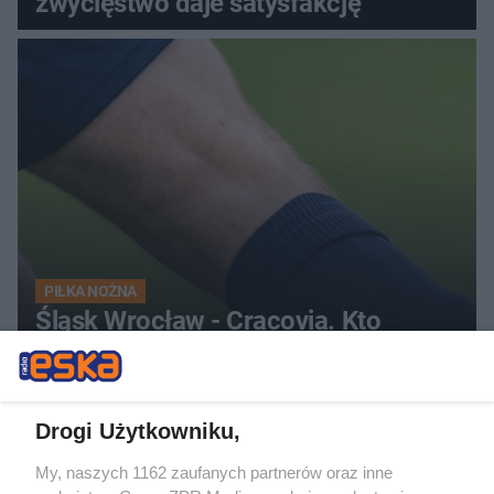
zwycięstwo daje satysfakcję
PIŁKA NOŻNA
Śląsk Wrocław - Cracovia. Kto
faworytem niedzielnego starcia?
ZOBACZ WIĘCEJ
Drogi Użytkowniku,
My, naszych 1162 zaufanych partnerów oraz inne