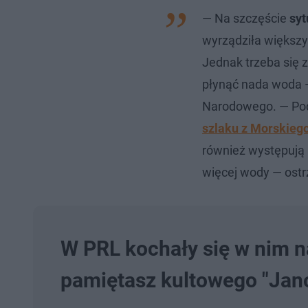
— Na szczęście
syt
wyrządziła większy
Jednak trzeba się z
płynąć nada woda 
Narodowego. — Po
szlaku z Morskieg
również występują 
więcej wody — ostr
W PRL kochały się w nim n
pamiętasz kultowego "Jan