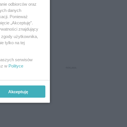
anie odbiorców oraz
nych danych
kacji. Ponieważ
ięcie „Akceptuję”.
ywatności znajdujący
ą zgody użytkownika,
 tylko na tej
 naszych serwisów
esz w
Polityce
Akceptuję