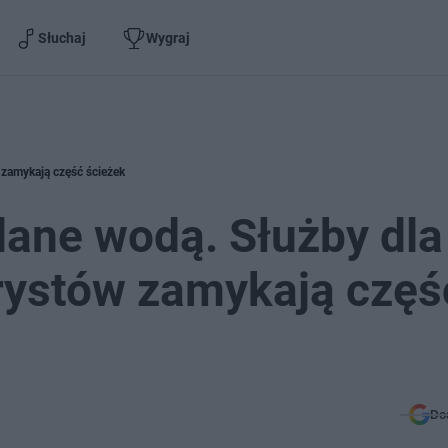
Słuchaj
Wygraj
 zamykają część ścieżek
alane wodą. Służby dla
rystów zamykają częś
Do