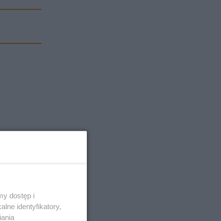
y dostęp i
lne identyfikatory,
iania