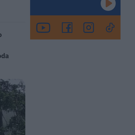
o
oda