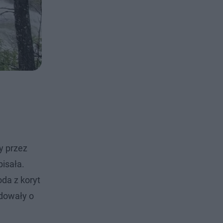
y przez
pisała.
da z koryt
ydowały o