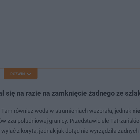
ROZWIŃ
ł się na razie na zamknięcie żadnego ze szl
ch. Tam również woda w strumieniach wezbrała, jednak
ni
dów zza południowej granicy. Przedstawiciele Tatrzański
lać z koryta, jednak jak dotąd nie wyrządziła żadnych