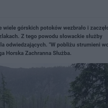
 wiele górskich potoków wezbrało i zaczęł
szlakach. Z tego powodu słowackie służby
la odwiedzających. "W pobliżu strumieni w
ega Horska Zachranna Służba.