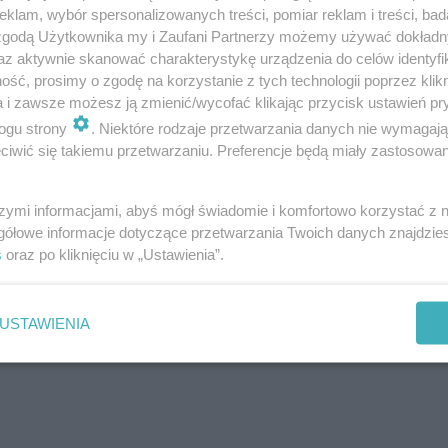
klam, wybór spersonalizowanych treści, pomiar reklam i treści, bad
 zgodą Użytkownika my i Zaufani Partnerzy możemy używać dokład
az aktywnie skanować charakterystykę urządzenia do celów identyfi
ść, prosimy o zgodę na korzystanie z tych technologii poprzez klikn
a i zawsze możesz ją zmienić/wycofać klikając przycisk ustawień pr
ogu strony
. Niektóre rodzaje przetwarzania danych nie wymagaj
iwić się takiemu przetwarzaniu. Preferencje będą miały zastosowanie
 odkryto ślady po dużych zrzutach ścieków
rkotyki”
szymi informacjami, abyś mógł świadomie i komfortowo korzystać z
gółowe informacje dotyczące przetwarzania Twoich danych znajdzi
s
oraz po kliknięciu w „Ustawienia”.
USTAWIENIA