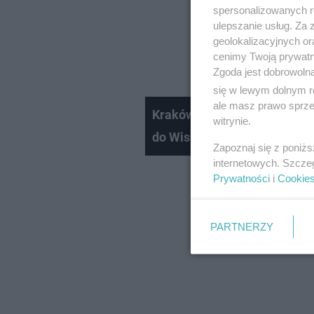
spersonalizowanych re
ulepszanie usług. Za
geolokalizacyjnych or
cenimy Twoją prywatno
Zgoda jest dobrowoln
się w lewym dolnym r
ale masz prawo sprzec
Kraków. Pod samym Wawelem
witrynie.
do Wisły. „Leki, hormony, na
Zapoznaj się z poniż
internetowych. Szcze
Prywatności
i
Cookie
PARTNERZY