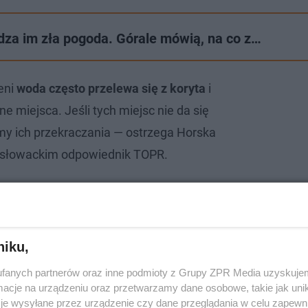
za im zła pogoda. Górale mówią, na co z…
eni
woda często przelewa się z koryta
i
e miejsca. Jeśli tych miejsc nie da się
my ich przekraczania — ostrzega Horska
 słowackim odpowiednik TOPR.
niku,
fanych partnerów oraz inne podmioty z Grupy ZPR Media uzyskujem
cje na urządzeniu oraz przetwarzamy dane osobowe, takie jak unika
je wysyłane przez urządzenie czy dane przeglądania w celu zapewn