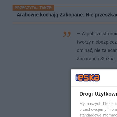
PRZECZYTAJ TAKŻE:
Arabowie kochają Zakopane. Nie przeszkad
— W pobliżu strumi
tworzy niebezpieczn
ominąć, nie zaleca
Zachranna Służba,
Drogi Użytkow
My, naszych 1162 zau
przechowujemy informa
standardowe informac