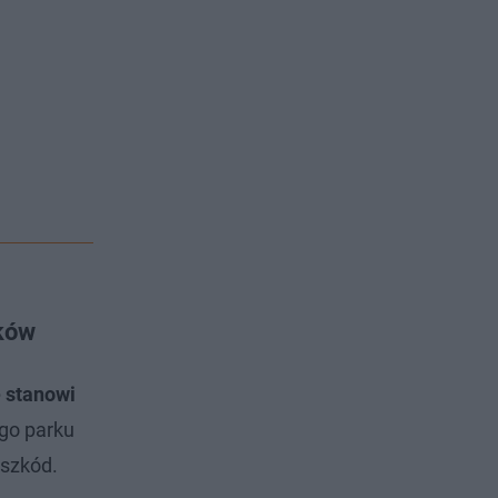
aków
e stanowi
ego parku
 szkód.