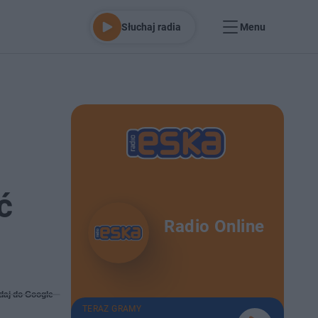
Słuchaj radia
Menu
ć
Radio Online
daj do Google
TERAZ GRAMY