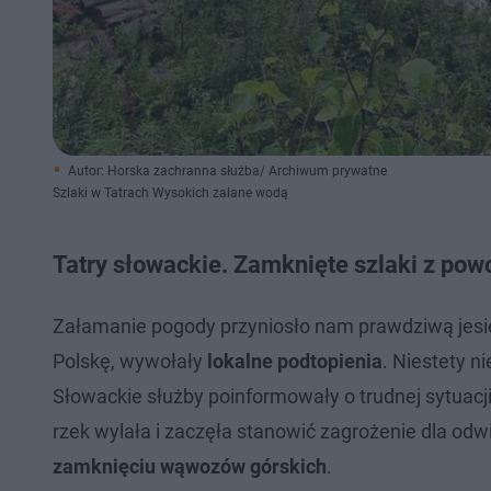
Autor: Horska zachranna służba/ Archiwum prywatne
Szlaki w Tatrach Wysokich zalane wodą
Tatry słowackie. Zamknięte szlaki z pow
Załamanie pogody przyniosło nam prawdziwą jesień
Polskę, wywołały
lokalne podtopienia
. Niestety n
Słowackie służby poinformowały o trudnej sytuacj
rzek wylała i zaczęła stanowić zagrożenie dla od
zamknięciu wąwozów górskich
.