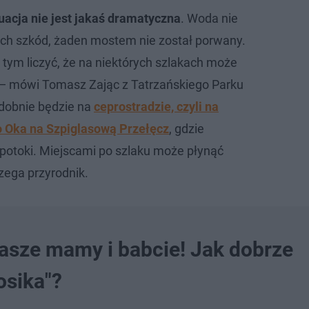
uacja nie jest jakaś dramatyczna
. Woda nie
ch szkód, żaden mostem nie został porwany.
 tym liczyć, że na niektórych szlakach może
— mówi Tomasz Zając z Tatrzańskiego Parku
dobnie będzie na
ceprostradzie, czyli na
o Oka na Szpiglasową Przełęcz
, gdzie
potoki. Miejscami po szlaku może płynąć
zega przyrodnik.
asze mamy i babcie! Jak dobrze
osika"?