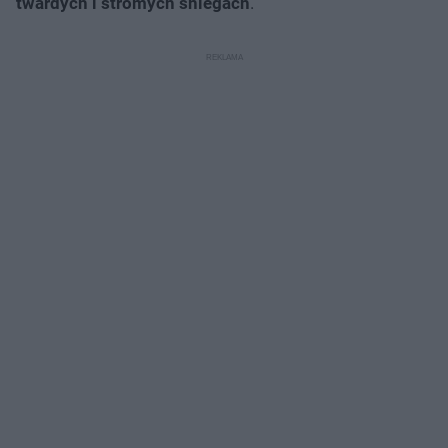
twardych i stromych śniegach
.