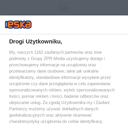
Drogi Użytkowniku,
My, naszych 1162 zaufanych partnerów oraz inne
Żaden utwór zamieszczony w serwisie nie może być powielany i
podmioty z Grupy ZPR Media uzyskujemy dostęp i
rozpowszechniany lub dalej rozpowszechniany w jakikolwiek sposób (w
przechowujemy informacje na urządzeniu oraz
tym także elektroniczny lub mechaniczny) na jakimkolwiek polu
eksploatacji w jakiejkolwiek formie, włącznie z umieszczaniem w
przetwarzamy dane osobowe, takie jak unikalne
Internecie bez pisemnej zgody właściciela praw. Jakiekolwiek użycie lub
identyfikatory, standardowe informacje wysyłane przez
wykorzystanie utworów w całości lub w części z naruszeniem prawa,
tzn. bez właściwej zgody, jest zabronione pod groźbą kary i może być
urządzenie czy dane przeglądania w celu zapewniania
ścigane prawnie.
spersonalizowanych reklam, wybór spersonalizowanych
treści, pomiar reklam i treści, badanie odbiorców oraz
ulepszanie usług. Za zgodą Użytkownika my i Zaufani
Partnerzy możemy używać dokładnych danych
geolokalizacyjnych oraz aktywnie skanować
charakterystykę urządzenia do celów identyfikacji.
Ponieważ cenimy Twoją prywatność, prosimy o zgodę na