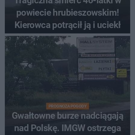
Tragiczna śmierć 46-latki w
powiecie hrubieszowskim!
Kierowca potrącił ją i uciekł
PROGNOZA POGODY
Gwałtowne burze nadciągają
nad Polskę. IMGW ostrzega