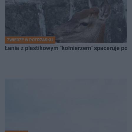
ZWIERZĘ W POTRZASKU
Łania z plastikowym "kołnierzem" spaceruje po s