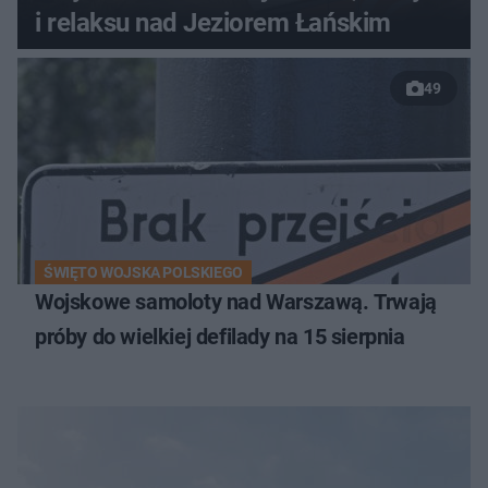
i relaksu nad Jeziorem Łańskim
49
ŚWIĘTO WOJSKA POLSKIEGO
Wojskowe samoloty nad Warszawą. Trwają
próby do wielkiej defilady na 15 sierpnia