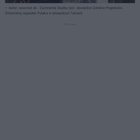
Autor: www.hzs.sk - Zachranna Służba (pol. słowackie Górskie Pogotowie
Ratunkowe)/ Archiwum prywatne
Śmiertelny wypadek Polaka w słowackich Tatrach