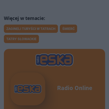
ZAGINELI TURYŚCI W TATRACH
ŚMIERĆ
TATRY SŁOWACKIE
Radio Online