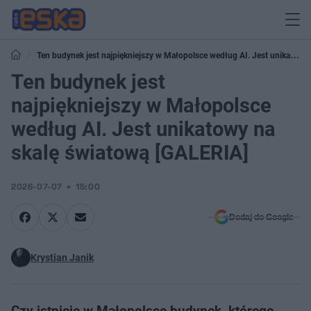
Ten budynek jest najpiękniejszy w Małopolsce według AI. Jest unikatowy
na skalę światową [GALERIA]
Ten budynek jest
najpiękniejszy w Małopolsce
według AI. Jest unikatowy na
skalę światową [GALERIA]
2026-07-07
15:00
Dodaj do Google
Krystian Janik
Czy istnieje w Małopolsce budynek, którego