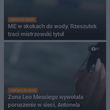
SKOKI DO WODY
ME w skokach do wody. Rzeszutek
traci mistrzowski tytuł
31
GORĄCE ZDJĘCIA
Żona Leo Messiego wywołała
poruszenie w sieci. Antonela