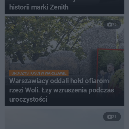
historii marki Zenith
75
UROCZYSTOŚCI W WARSZAWIE
Warszawiacy oddali hołd ofiarom
rzezi Woli. Łzy wzruszenia podczas
uroczystości
21