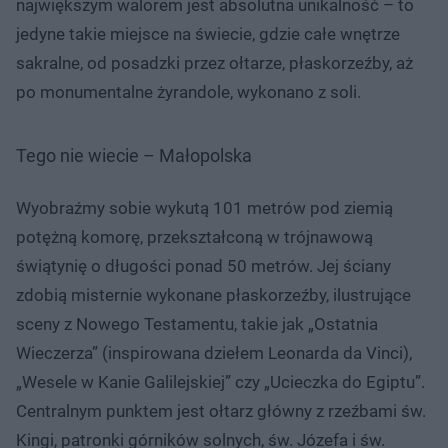
największym walorem jest absolutna unikalność – to
jedyne takie miejsce na świecie, gdzie całe wnętrze
sakralne, od posadzki przez ołtarze, płaskorzeźby, aż
po monumentalne żyrandole, wykonano z soli.
Tego nie wiecie – Małopolska
Wyobraźmy sobie wykutą 101 metrów pod ziemią
potężną komorę, przekształconą w trójnawową
świątynię o długości ponad 50 metrów. Jej ściany
zdobią misternie wykonane płaskorzeźby, ilustrujące
sceny z Nowego Testamentu, takie jak „Ostatnia
Wieczerza” (inspirowana dziełem Leonarda da Vinci),
„Wesele w Kanie Galilejskiej” czy „Ucieczka do Egiptu”.
Centralnym punktem jest ołtarz główny z rzeźbami św.
Kingi, patronki górników solnych, św. Józefa i św.