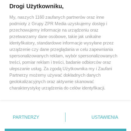
Drogi Użytkowniku,
My, naszych 1160 zaufanych partnerów oraz inne
Żaden utwór zamieszczony w serwisie nie może być powielany i
podmioty z Grupy ZPR Media uzyskujemy dostęp i
rozpowszechniany lub dalej rozpowszechniany w jakikolwiek sposób (w
przechowujemy informacje na urządzeniu oraz
tym także elektroniczny lub mechaniczny) na jakimkolwiek polu
eksploatacji w jakiejkolwiek formie, włącznie z umieszczaniem w
przetwarzamy dane osobowe, takie jak unikalne
Internecie bez pisemnej zgody właściciela praw. Jakiekolwiek użycie lub
identyfikatory, standardowe informacje wysyłane przez
wykorzystanie utworów w całości lub w części z naruszeniem prawa,
tzn. bez właściwej zgody, jest zabronione pod groźbą kary i może być
urządzenie czy dane przeglądania w celu zapewniania
ścigane prawnie.
spersonalizowanych reklam, wybór spersonalizowanych
treści, pomiar reklam i treści, badanie odbiorców oraz
ulepszanie usług. Za zgodą Użytkownika my i Zaufani
Partnerzy możemy używać dokładnych danych
geolokalizacyjnych oraz aktywnie skanować
charakterystykę urządzenia do celów identyfikacji.
Ponieważ cenimy Twoją prywatność, prosimy o zgodę na
O nas
korzystanie z tych technologii poprzez kliknięcie
Informacje prawne
„Akceptuję”. Zgoda jest dobrowolna i zawsze możesz ją
zmienić/wycofać klikając przycisk ustawień prywatności
PARTNERZY
USTAWIENIA
Nasze serwisy
znajdujący się w lewym dolnym rogu strony
. Niektóre
rodzaje przetwarzania danych nie wymagają zgody
© 2026 Grupa ZPR Media