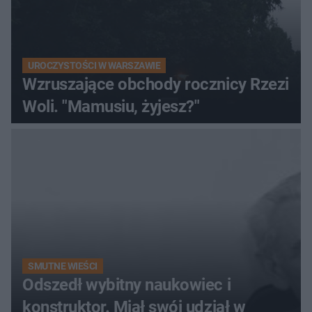
UROCZYSTOŚCI W WARSZAWIE
Wzruszające obchody rocznicy Rzezi
Woli. "Mamusiu, żyjesz?"
SMUTNE WIEŚCI
Odszedł wybitny naukowiec i
konstruktor. Miał swój udział w