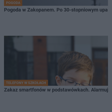
POGODA
Pogoda w Zakopanem. Po 30-stopniowym upale 
TELEFONY W SZKOŁACH
Zakaz smartfonów w podstawówkach. Alarmujące 