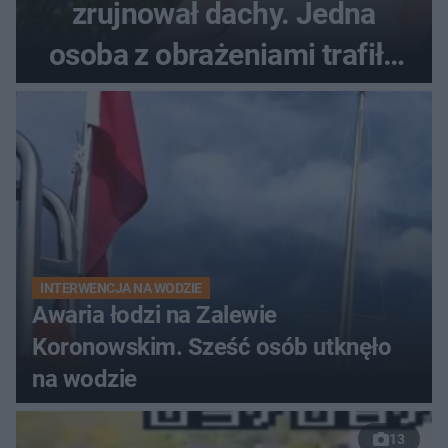
zrujnował dachy. Jedna
osoba z obrażeniami trafiła
do szpitala
INTERWENCJA NA WODZIE
Awaria łodzi na Zalewie
Koronowskim. Sześć osób utknęło
na wodzie
13