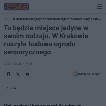
To będzie miejsce jedyne w swoim rodzaju. W Krakowie ruszyła budowa
ogrodu sensorycznego
To będzie miejsce jedyne w
swoim rodzaju. W Krakowie
ruszyła budowa ogrodu
sensorycznego
2024-02-21
7:43
Dodaj do Google
A.W
Mali pacjenci będą wracać do zdrowia