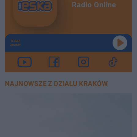
Radio Online
TERAZ
GRAMY
NAJNOWSZE Z DZIAŁU KRAKÓW