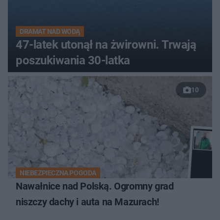
DRAMAT NAD WODĄ
47-latek utonął na żwirowni. Trwają
poszukiwania 30-latka
10
NIEBEZPIECZNA POGODA
Nawałnice nad Polską. Ogromny grad
niszczy dachy i auta na Mazurach!