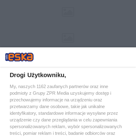
Drogi Użytkowniku,
My, naszych 1162 zaufanych partnerów oraz inne
Żaden utwór zamieszczony w serwisie nie może być powielany i
podmioty z Grupy ZPR Media uzyskujemy dostęp i
rozpowszechniany lub dalej rozpowszechniany w jakikolwiek sposób (w
przechowujemy informacje na urządzeniu oraz
tym także elektroniczny lub mechaniczny) na jakimkolwiek polu
eksploatacji w jakiejkolwiek formie, włącznie z umieszczaniem w
przetwarzamy dane osobowe, takie jak unikalne
Internecie bez pisemnej zgody właściciela praw. Jakiekolwiek użycie lub
identyfikatory, standardowe informacje wysyłane przez
wykorzystanie utworów w całości lub w części z naruszeniem prawa,
tzn. bez właściwej zgody, jest zabronione pod groźbą kary i może być
urządzenie czy dane przeglądania w celu zapewniania
ścigane prawnie.
spersonalizowanych reklam, wybór spersonalizowanych
treści, pomiar reklam i treści, badanie odbiorców oraz