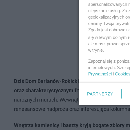
spersonalizowanych re
ulepszanie usług. Za
geolokalizacyjnych or
cenimy Twoją prywatno
Zgoda jest dobrowoln
się w lewym dolnym r
ale masz prawo sprzec
witrynie.
Zapoznaj się z poniż
internetowych. Szcze
Prywatności
i
Cookie
Dziś Dom Barianów-Rokickich zachwyca odresta
oraz charakterystycznym fryzem sgraffitowym.
Uw
PARTNERZY
narożnych murach. Wewnątrz budynku zachował si
renesansowe nadproża oraz interesująca kolumn
Wnętrza kamienicy i baszty kryją bogate zbiory 