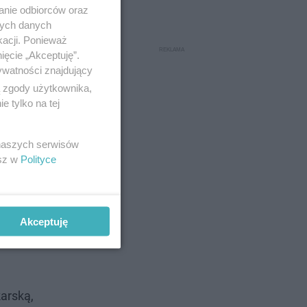
anie odbiorców oraz
nych danych
kacji. Ponieważ
ięcie „Akceptuję”.
ywatności znajdujący
ą zgody użytkownika,
 tylko na tej
 naszych serwisów
esz w
Polityce
ami okien
czone na
Akceptuję
zczeń,
arską,