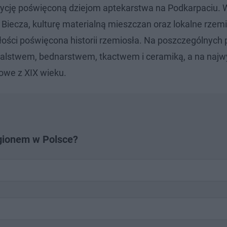
zycję poświęconą dziejom aptekarstwa na Podkarpaciu.
iecza, kulturę materialną mieszczan oraz lokalne rzem
ości poświęcona historii rzemiosła. Na poszczególnych 
alstwem, bednarstwem, tkactwem i ceramiką, a na najw
owe z XIX wieku.
egionem w Polsce?