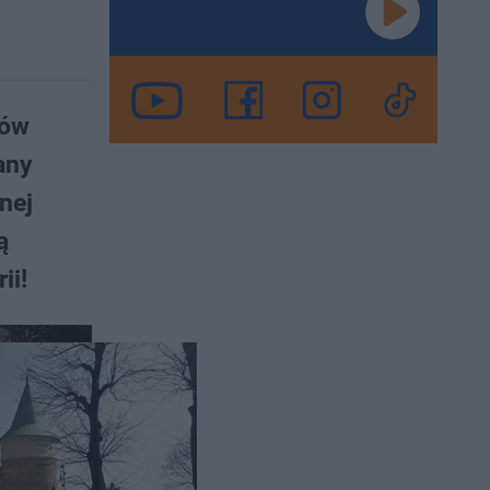
ków
any
nej
ą
ii!