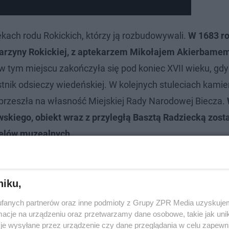
kach rodu Rokickich, którzy ją rozbudowywali.
W 1683 ro
arzyny Rokickiej, z aptekarzem Mikołajem Akierbamem
w tym miejscu zakończyła się pod koniec XVII wieku, gd
stnik odsieczy wiedeńskiej. W kolejnych stuleciach kamie
u przeszła na własność Miejskiej Rady Narodowej Biecza.
skiego, obiekt wraz z przyległą Basztą Radziecką zost
celów muzealnych.
lskim. Jest położony dawnej wsi szlach…
niku,
fanych partnerów oraz inne podmioty z Grupy ZPR Media uzyskujem
cje na urządzeniu oraz przetwarzamy dane osobowe, takie jak unika
je wysyłane przez urządzenie czy dane przeglądania w celu zapewn