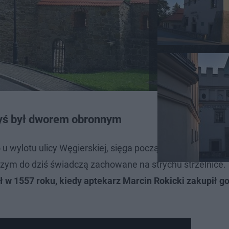
dyś był dworem obronnym
u wylotu ulicy Węgierskiej, sięga początków XVI wieku.
 czym do dziś świadczą zachowane na strychu strzelnice.
w 1557 roku, kiedy aptekarz Marcin Rokicki zakupił go