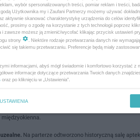
klam, wybór spersonalizowanych treści, pomiar reklam i treści, bad
 zgodą Użytkownika my i Zaufani Partnerzy możemy używać dokład
az aktywnie skanować charakterystykę urządzenia do celów identyfi
ść, prosimy o zgodę na korzystanie z tych technologii poprzez klikn
a i zawsze możesz ją zmienić/wycofać klikając przycisk ustawień pr
ogu strony
. Niektóre rodzaje przetwarzania danych nie wymagaj
iwić się takiemu przetwarzaniu. Preferencje będą miały zastosowanie
szymi informacjami, abyś mógł świadomie i komfortowo korzystać z
gółowe informacje dotyczące przetwarzania Twoich danych znajdzi
s
oraz po kliknięciu w „Ustawienia”.
urowaną renesansową attyką, kamiennymi obramowani
agę przyciągają także tarcze dawnego zegara umiesz
USTAWIENIA
ę oryginalny, zróżnicowany w poziomach układ pomies
a międzyokienna.
muzealne.
Na parterze odtworzono historyczną salę aptek