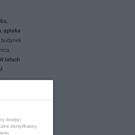
ku,
, apteka
y budynek
nica
W latach
ał
y dostęp i
lne identyfikatory,
iania