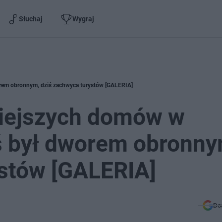
Słuchaj
Wygraj
orem obronnym, dziś zachwyca turystów [GALERIA]
niejszych domów w
ś był dworem obronny
ystów [GALERIA]
Do