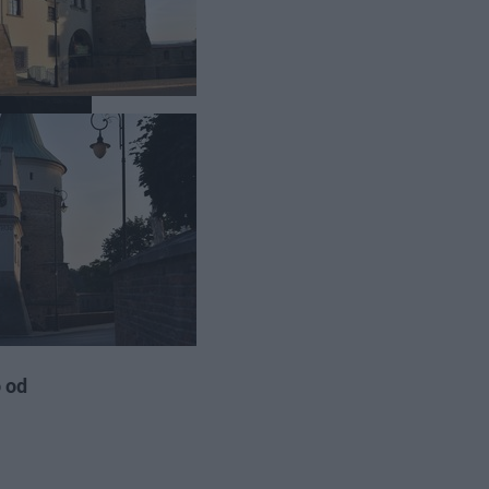
 Wzniesiony
 od