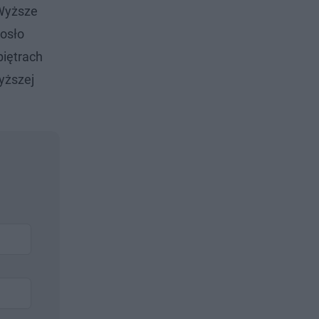
 Wyższe
iosło
piętrach
yższej