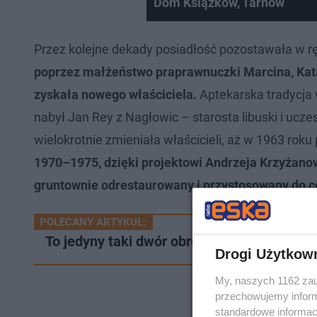
Dom Książków, Tarnów
Przez kolejne dekady posiadłość pozostawała w rę
poprzez małżeństwo praprawnuczki Marcina, Kat
zyskała nowego właściciela.
Aptekarska tradycja 
nabył Jan Rey z Nagłowic – starosta libuski i ucze
wielokrotnie zmieniała właścicieli, aż w 1963 rok
1970–1975, dzięki projektowi Andrzeja Krzyżanow
gruntownie odrestaurowany i przystosowany do 
POLECANY ARTYKUŁ:
To jedyny taki dwór obronny w woj. małopo
Drogi Użytkow
My, naszych 1162 zau
przechowujemy informa
standardowe informac