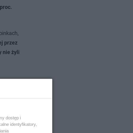
proc.
pinkach,
ej przez
nie żyli
y dostęp i
lne identyfikatory,
iania