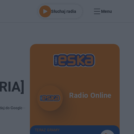
Słuchaj radia
Menu
RIA]
Radio Online
daj do Google
TERAZ GRAMY