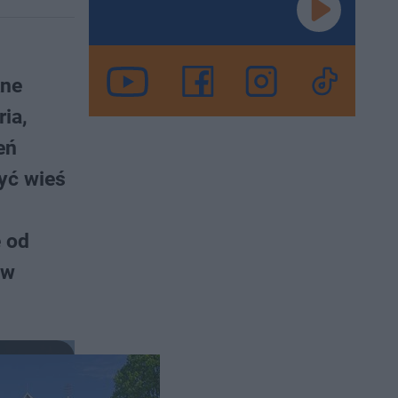
kne
ia,
eń
zyć wieś
ę od
 w