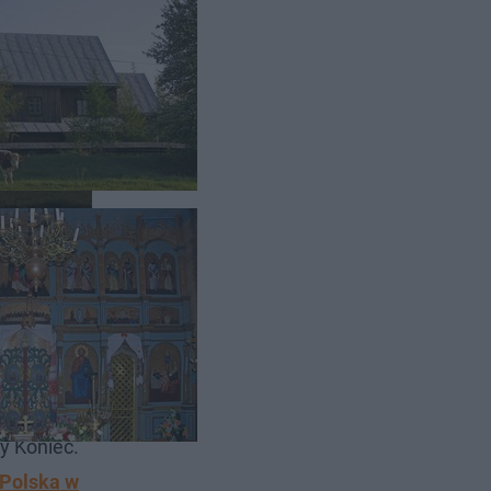
ewództwie
y Koniec.
Polska w