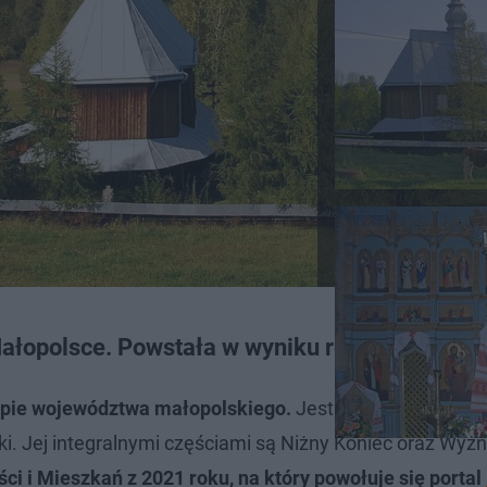
łopolsce. Powstała w wyniku rozdzielnia
mapie województwa małopolskiego.
Jest położona w woj
ki. Jej integralnymi częściami są Niżny Koniec oraz Wyżn
i Mieszkań z 2021 roku, na który powołuje się portal