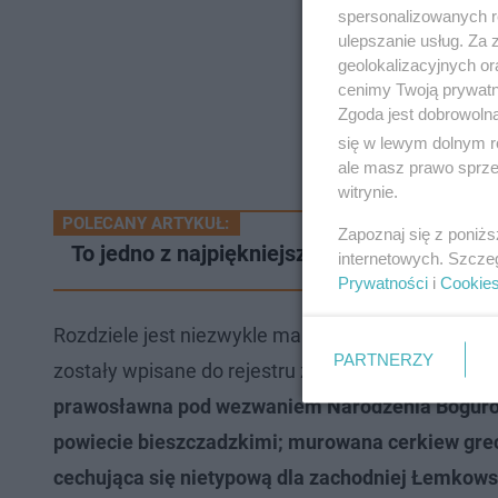
spersonalizowanych re
ulepszanie usług. Za
geolokalizacyjnych or
cenimy Twoją prywatno
Zgoda jest dobrowoln
się w lewym dolnym r
ale masz prawo sprzec
witrynie.
POLECANY ARTYKUŁ:
Zapoznaj się z poniż
To jedno z najpiękniejszych miast w zacho
internetowych. Szcze
Prywatności
i
Cookie
Rozdziele jest niezwykle malowniczą miejscowością
PARTNERZY
zostały wpisane do rejestru zabytków nieruchom
prawosławna pod wezwaniem Narodzenia Bogurodzi
powiecie bieszczadzkimi; murowana cerkiew grec
cechująca się nietypową dla zachodniej Łemkowsz