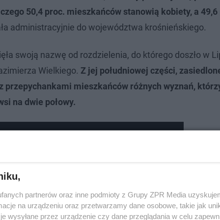
 czego 50,4 proc. mieszkańców stanowią kobiety, a 49,6 
ła administracyjnie do województwa krośnieńskiego.
ęła swoją nazwę od rozdzielenia, do którego doszło w Li
azimierza Wielkiego.
Z jej południowej części, zasiedlon
 z przepychankami mieszkańców różnych wyznań, którzy 
wsi na dwie połowy.
niku,
fanych partnerów oraz inne podmioty z Grupy ZPR Media uzyskujem
cje na urządzeniu oraz przetwarzamy dane osobowe, takie jak unika
je wysyłane przez urządzenie czy dane przeglądania w celu zapewn