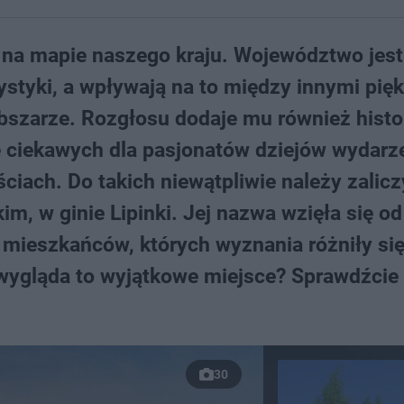
 na mapie naszego kraju. Województwo jest
styki, a wpływają na to między innymi pię
 obszarze. Rozgłosu dodaje mu również histor
le ciekawych dla pasjonatów dziejów wydarz
ciach. Do takich niewątpliwie należy zalic
im, w ginie Lipinki. Jej nazwa wzięła się od
 mieszkańców, których wyznania różniły si
ak wygląda to wyjątkowe miejsce? Sprawdźcie
30