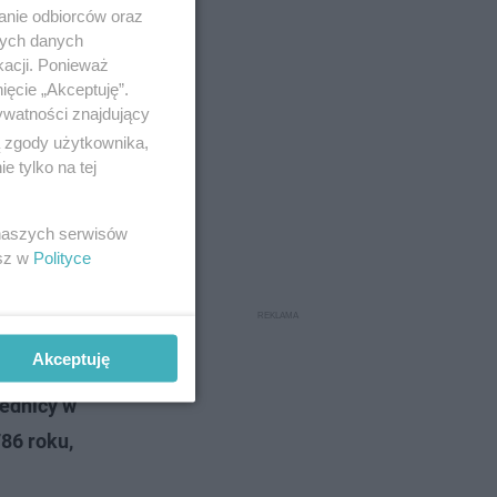
anie odbiorców oraz
nych danych
kacji. Ponieważ
ięcie „Akceptuję”.
ywatności znajdujący
ą zgody użytkownika,
 tylko na tej
 naszych serwisów
esz w
Polityce
y z nich
Akceptuję
ew
ednicy w
86 roku,