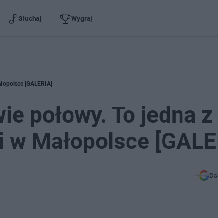
Słuchaj
Wygraj
ałopolsce [GALERIA]
ie połowy. To jedna z
i w Małopolsce [GALE
Do