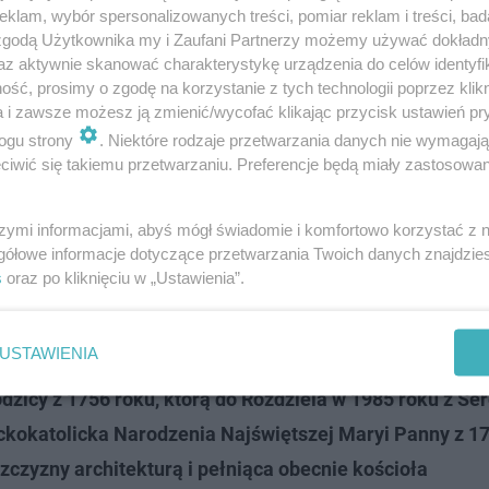
klam, wybór spersonalizowanych treści, pomiar reklam i treści, bad
 zgodą Użytkownika my i Zaufani Partnerzy możemy używać dokład
az aktywnie skanować charakterystykę urządzenia do celów identyfi
ść, prosimy o zgodę na korzystanie z tych technologii poprzez klikn
a i zawsze możesz ją zmienić/wycofać klikając przycisk ustawień pr
ogu strony
. Niektóre rodzaje przetwarzania danych nie wymagaj
iwić się takiemu przetwarzaniu. Preferencje będą miały zastosowanie
szymi informacjami, abyś mógł świadomie i komfortowo korzystać z
dniej Małopolsce. O jego mieszkańcach …
gółowe informacje dotyczące przetwarzania Twoich danych znajdzi
s
oraz po kliknięciu w „Ustawienia”.
, w której znajduje się wiele wspaniałych zabytków. Trz
USTAWIENIA
ych województwa małopolskiego. Są to:
drewniana cerki
cy z 1756 roku, którą do Rozdziela w 1985 roku z Ser
kokatolicka Narodzenia Najświętszej Maryi Panny z 17
czyzny architekturą i pełniąca obecnie kościoła