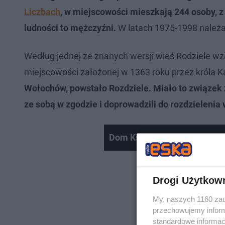
Liczbach
, w miejscowości mieszkają 244 osoby, z
ludności to mężczyźni.
W latach 1975-1998 należa
Według jednej ze znanych wersji wieś Rodziele wzi
miejscowości założonej w 1363 roku przez króla K
Wołochów, powstało Rozdziele. Miało to związek
ze sobą w zgodzie i doprowadzili do rozdzielenia 
Dom Książków, Tarnów
Drogi Użytkow
My, naszych 1160 zau
przechowujemy informa
standardowe informac