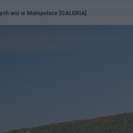
szych wsi w Małopolsce [GALERIA]