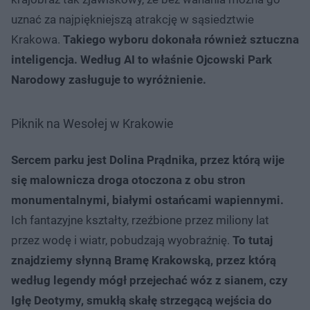
uznać za najpiękniejszą atrakcję w sąsiedztwie
Krakowa.
Takiego wyboru dokonała również sztuczna
inteligencja. Według AI to właśnie Ojcowski Park
Narodowy zasługuje to wyróżnienie.
Piknik na Wesołej w Krakowie
Sercem parku jest Dolina Prądnika, przez którą wije
się malownicza droga otoczona z obu stron
monumentalnymi, białymi ostańcami wapiennymi.
Ich fantazyjne kształty, rzeźbione przez miliony lat
przez wodę i wiatr, pobudzają wyobraźnię.
To tutaj
znajdziemy słynną Bramę Krakowską, przez którą
według legendy mógł przejechać wóz z sianem, czy
Igłę Deotymy, smukłą skałę strzegącą wejścia do