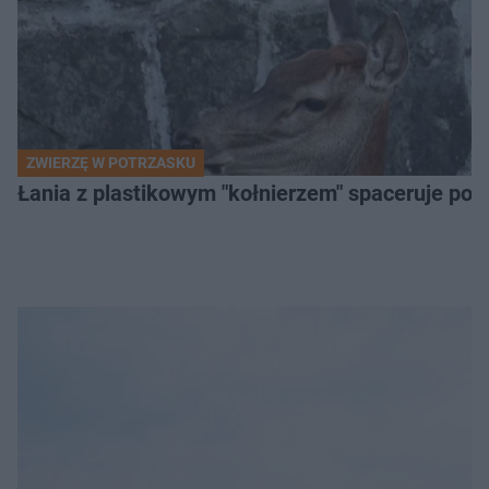
ZWIERZĘ W POTRZASKU
Łania z plastikowym "kołnierzem" spaceruje po s