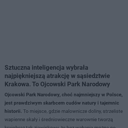
Sztuczna inteligencja wybrała
najpiękniejszą atrakcję w sąsiedztwie
Krakowa. To Ojcowski Park Narodowy
Ojcowski Park Narodowy, choć najmniejszy w Polsce,
jest prawdziwym skarbcem cudów natury i tajemnic
historii.
To miejsce, gdzie malownicze doliny, strzeliste
wapienne skały i średniowieczne warownie tworzą
krajobraz tak zjawiskowy, że bez wahania można go