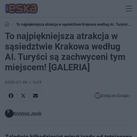
To najpiękniejsza atrakcja w sąsiedztwie Krakowa według AI. Turyści są
zachwyceni tym miejscem! [GALERIA]
To najpiękniejsza atrakcja w
sąsiedztwie Krakowa według
AI. Turyści są zachwyceni tym
miejscem! [GALERIA]
2025-07-29
5:23
Dodaj do Google
Krystian Janik
Zaledwie kilkadziesiąt minut jazdy od tętniącego