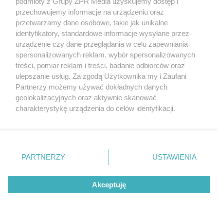
podmioty z Grupy ZPR Media uzyskujemy dostęp i
przechowujemy informacje na urządzeniu oraz
przetwarzamy dane osobowe, takie jak unikalne
identyfikatory, standardowe informacje wysyłane przez
urządzenie czy dane przeglądania w celu zapewniania
spersonalizowanych reklam, wybór spersonalizowanych
treści, pomiar reklam i treści, badanie odbiorców oraz
ulepszanie usług. Za zgodą Użytkownika my i Zaufani
Partnerzy możemy używać dokładnych danych
geolokalizacyjnych oraz aktywnie skanować
Żaden utwór zamieszczony w serwisie nie może być powielany i
charakterystykę urządzenia do celów identyfikacji.
rozpowszechniany lub dalej rozpowszechniany w jakikolwiek sposób (w
tym także elektroniczny lub mechaniczny) na jakimkolwiek polu
Ponieważ cenimy Twoją prywatność, prosimy o zgodę na
eksploatacji w jakiejkolwiek formie, włącznie z umieszczaniem w
korzystanie z tych technologii poprzez kliknięcie
Internecie bez pisemnej zgody właściciela praw. Jakiekolwiek użycie lub
„Akceptuję”. Zgoda jest dobrowolna i zawsze możesz ją
wykorzystanie utworów w całości lub w części z naruszeniem prawa,
tzn. bez właściwej zgody, jest zabronione pod groźbą kary i może być
zmienić/wycofać klikając przycisk ustawień prywatności
ścigane prawnie.
PARTNERZY
USTAWIENIA
znajdujący się w lewym dolnym rogu strony
. Niektóre
rodzaje przetwarzania danych nie wymagają zgody
Akceptuję
użytkownika, ale masz prawo sprzeciwić się takiemu
przetwarzaniu. Preferencje będą miały zastosowanie tylko
na tej witrynie.