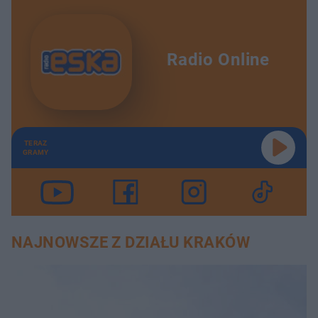
Radio Online
TERAZ
GRAMY
NAJNOWSZE Z DZIAŁU KRAKÓW