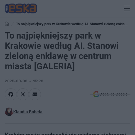
To najpiękniejszy park w Krakowie według AI. Stanowi zieloną enklawę w
centrum miasta [GALERIA]
To najpiękniejszy park w
Krakowie według AI. Stanowi
zieloną enklawę w centrum
miasta [GALERIA]
2025-08-08
15:28
Dodaj do Google
Klaudia Bobela
Kraków może pochwalić się wieloma zielonymi