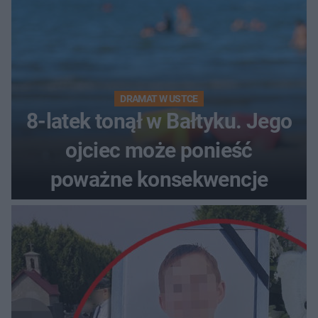
DRAMAT W USTCE
8-latek tonął w Bałtyku. Jego
ojciec może ponieść
poważne konsekwencje