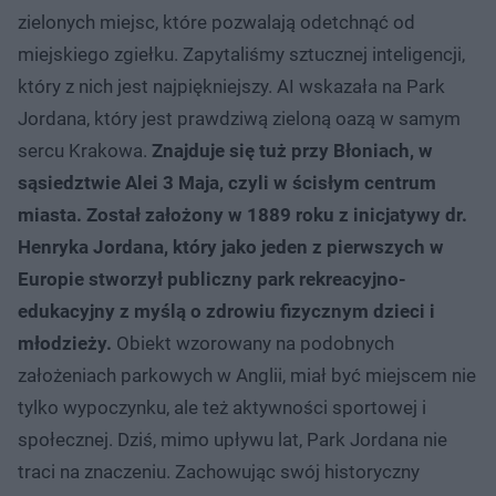
zielonych miejsc, które pozwalają odetchnąć od
miejskiego zgiełku. Zapytaliśmy sztucznej inteligencji,
który z nich jest najpiękniejszy. AI wskazała na Park
Jordana, który jest prawdziwą zieloną oazą w samym
sercu Krakowa.
Znajduje się tuż przy Błoniach, w
sąsiedztwie Alei 3 Maja, czyli w ścisłym centrum
miasta. Został założony w 1889 roku z inicjatywy dr.
Henryka Jordana, który jako jeden z pierwszych w
Europie stworzył publiczny park rekreacyjno-
edukacyjny z myślą o zdrowiu fizycznym dzieci i
młodzieży.
Obiekt wzorowany na podobnych
założeniach parkowych w Anglii, miał być miejscem nie
tylko wypoczynku, ale też aktywności sportowej i
społecznej. Dziś, mimo upływu lat, Park Jordana nie
traci na znaczeniu. Zachowując swój historyczny