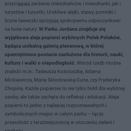
przyciągają zarówno mieszkańców i mieszkanki, jak i
turystów i turystki. Urokliwe alejki, stawy, pomniki i
liczne ławeczki sprzyjają spokojnemu odpoczynkowi
na łonie natury.
W Parku Jordana znajduje się
wyjątkowa aleja popiersi wybitnych Polek Polaków,
będąca unikalną galerią plenerową, w której
upamiętniono postacie zasłużone dla historii, nauki,
kultury i walki o niepodległość.
Wśród rzeźb można
znaleźć m.in.: Tadeusza Kościuszkę, Adama
Mickiewicza, Marię Skłodowską-Curie, czy Fryderyka
Chopina. Każde popiersie to nie tylko hołd dla wybitnej
osoby, ale także zachęta do refleksji i edukacji. Aleja
popiersi to jedno z najlepiej rozpoznawalnych i
symbolicznych miejsc w całym parku – łączy
przeszłość z teraźniejszością w otoczeniu zieleni i
spokoju.