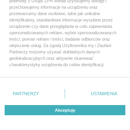
podmioty z Grupy ZPR Media uzyskujemy dostęp i
przechowujemy informacje na urządzeniu oraz
przetwarzamy dane osobowe, takie jak unikalne
identyfikatory, standardowe informacje wysyłane przez
MLS
urządzenie czy dane przeglądania w celu zapewniania
Robert Lewandowski i jego nowe
spersonalizowanych reklam, wybór spersonalizowanych
treści, pomiar reklam i treści, badanie odbiorców oraz
piłkarskie życie w Chicago Fire.
ulepszanie usług. Za zgodą Użytkownika my i Zaufani
Kiedy mecze?
Partnerzy możemy używać dokładnych danych
geolokalizacyjnych oraz aktywnie skanować
charakterystykę urządzenia do celów identyfikacji.
ZOBACZ WIĘCEJ
Ponieważ cenimy Twoją prywatność, prosimy o zgodę na
korzystanie z tych technologii poprzez kliknięcie
„Akceptuję”. Zgoda jest dobrowolna i zawsze możesz ją
zmienić/wycofać klikając przycisk ustawień prywatności
PARTNERZY
USTAWIENIA
znajdujący się w lewym dolnym rogu strony
. Niektóre
rodzaje przetwarzania danych nie wymagają zgody
Akceptuję
użytkownika, ale masz prawo sprzeciwić się takiemu
przetwarzaniu. Preferencje będą miały zastosowanie tylko
na tej witrynie.