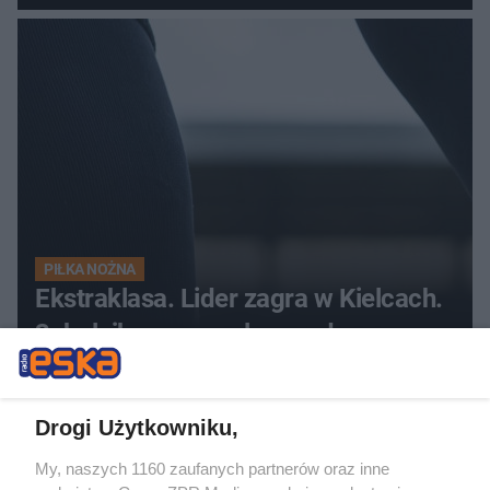
PIŁKA NOŻNA
Ekstraklasa. Lider zagra w Kielcach.
3. kolejka uszczuplona o dwa mecze
Drogi Użytkowniku,
My, naszych 1160 zaufanych partnerów oraz inne