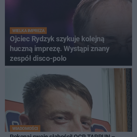
WIELKA IMPREZA
Ojciec Rydzyk szykuje kolejną
huczną imprezę. Wystąpi znany
zespół disco-polo
WIADOMOŚCI
Pokonaj swoje słabości! OCR TARRUN –