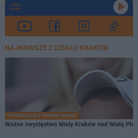
TERAZ
GRAMY
NAJNOWSZE Z DZIAŁU KRAKÓW
FOTORELACJA Z TRYBUN I BOISKA
Ważne zwycięstwo Wisły Kraków nad Wisłą Płoc