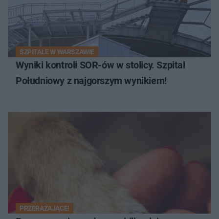
SZPITALE W WARSZAWIE
Wyniki kontroli SOR-ów w stolicy. Szpital
Południowy z najgorszym wynikiem!
PRZERAŻAJĄCE!