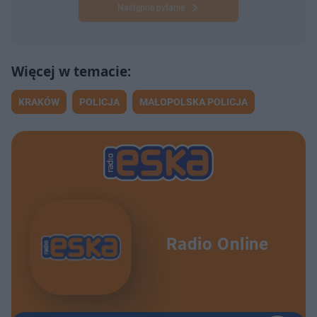
Następne pytanie
KRAKÓW
POLICJA
MAŁOPOLSKA POLICJA
Radio Online