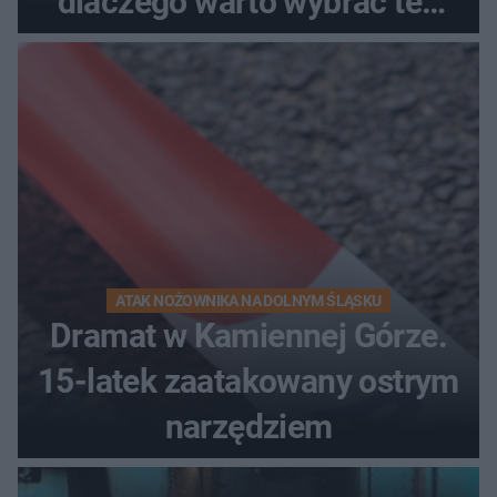
dlaczego warto wybrać ten
kierunek na urlop!
ATAK NOŻOWNIKA NA DOLNYM ŚLĄSKU
Dramat w Kamiennej Górze.
15-latek zaatakowany ostrym
narzędziem