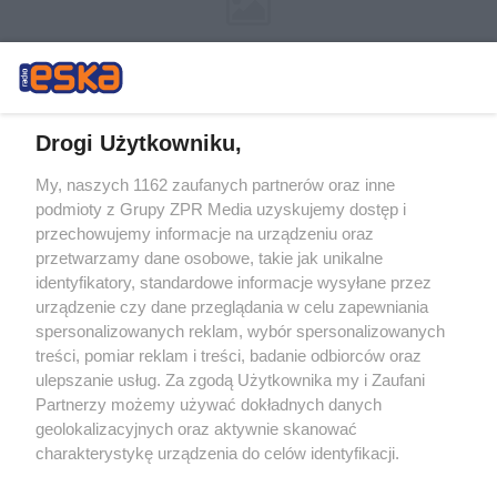
Drogi Użytkowniku,
My, naszych 1162 zaufanych partnerów oraz inne
Żaden utwór zamieszczony w serwisie nie może być powielany i
podmioty z Grupy ZPR Media uzyskujemy dostęp i
rozpowszechniany lub dalej rozpowszechniany w jakikolwiek sposób (w
tym także elektroniczny lub mechaniczny) na jakimkolwiek polu
przechowujemy informacje na urządzeniu oraz
eksploatacji w jakiejkolwiek formie, włącznie z umieszczaniem w
przetwarzamy dane osobowe, takie jak unikalne
Internecie bez pisemnej zgody właściciela praw. Jakiekolwiek użycie lub
identyfikatory, standardowe informacje wysyłane przez
wykorzystanie utworów w całości lub w części z naruszeniem prawa,
tzn. bez właściwej zgody, jest zabronione pod groźbą kary i może być
urządzenie czy dane przeglądania w celu zapewniania
ścigane prawnie.
spersonalizowanych reklam, wybór spersonalizowanych
treści, pomiar reklam i treści, badanie odbiorców oraz
ulepszanie usług. Za zgodą Użytkownika my i Zaufani
Partnerzy możemy używać dokładnych danych
geolokalizacyjnych oraz aktywnie skanować
charakterystykę urządzenia do celów identyfikacji.
Ponieważ cenimy Twoją prywatność, prosimy o zgodę na
O nas