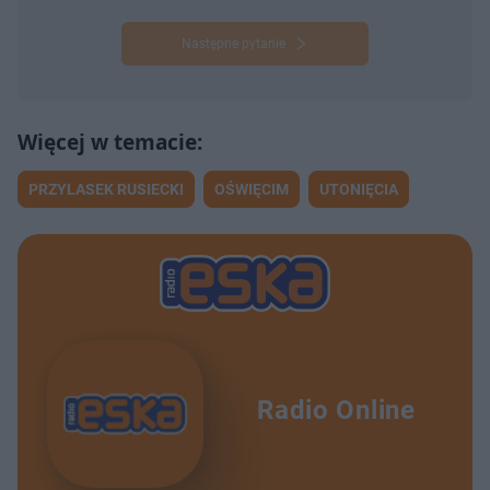
Następne pytanie
PRZYLASEK RUSIECKI
OŚWIĘCIM
UTONIĘCIA
Radio Online