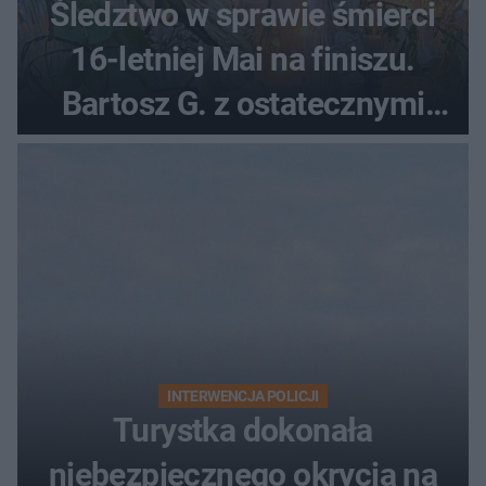
Śledztwo w sprawie śmierci
16-letniej Mai na finiszu.
Bartosz G. z ostatecznymi
zarzutami
INTERWENCJA POLICJI
Turystka dokonała
niebezpiecznego okrycia na