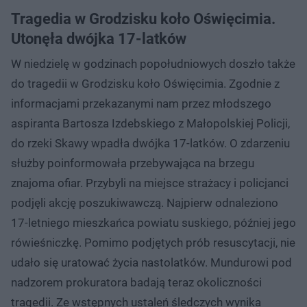
Tragedia w Grodzisku koło Oświęcimia.
Utonęła dwójka 17-latków
W niedzielę w godzinach popołudniowych doszło także
do tragedii w Grodzisku koło Oświęcimia. Zgodnie z
informacjami przekazanymi nam przez młodszego
aspiranta Bartosza Izdebskiego z Małopolskiej Policji,
do rzeki Skawy wpadła dwójka 17-latków. O zdarzeniu
służby poinformowała przebywająca na brzegu
znajoma ofiar. Przybyli na miejsce strażacy i policjanci
podjęli akcję poszukiwawczą. Najpierw odnaleziono
17-letniego mieszkańca powiatu suskiego, później jego
rówieśniczkę. Pomimo podjętych prób resuscytacji, nie
udało się uratować życia nastolatków. Mundurowi pod
nadzorem prokuratora badają teraz okoliczności
tragedii. Ze wstępnych ustaleń śledczych wynika