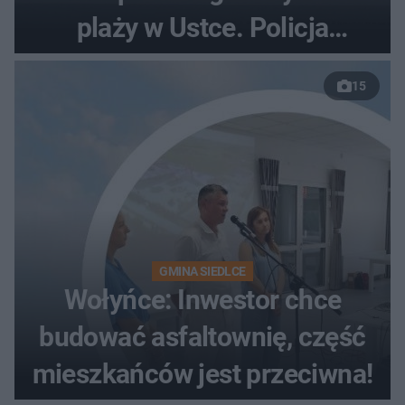
plaży w Ustce. Policja
musiała zamknąć odcinek
15
wybrzeża
GMINA SIEDLCE
Wołyńce: Inwestor chce
budować asfaltownię, część
mieszkańców jest przeciwna!