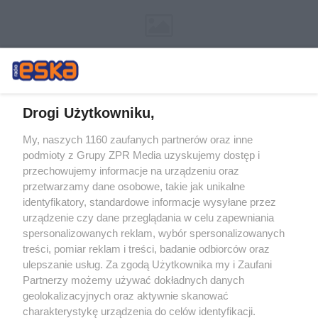
Drogi Użytkowniku,
My, naszych 1160 zaufanych partnerów oraz inne
Żaden utwór zamieszczony w serwisie nie może być powielany i
podmioty z Grupy ZPR Media uzyskujemy dostęp i
rozpowszechniany lub dalej rozpowszechniany w jakikolwiek sposób (w
przechowujemy informacje na urządzeniu oraz
tym także elektroniczny lub mechaniczny) na jakimkolwiek polu
eksploatacji w jakiejkolwiek formie, włącznie z umieszczaniem w
przetwarzamy dane osobowe, takie jak unikalne
Internecie bez pisemnej zgody właściciela praw. Jakiekolwiek użycie lub
identyfikatory, standardowe informacje wysyłane przez
wykorzystanie utworów w całości lub w części z naruszeniem prawa,
tzn. bez właściwej zgody, jest zabronione pod groźbą kary i może być
urządzenie czy dane przeglądania w celu zapewniania
ścigane prawnie.
spersonalizowanych reklam, wybór spersonalizowanych
treści, pomiar reklam i treści, badanie odbiorców oraz
ulepszanie usług. Za zgodą Użytkownika my i Zaufani
Partnerzy możemy używać dokładnych danych
geolokalizacyjnych oraz aktywnie skanować
charakterystykę urządzenia do celów identyfikacji.