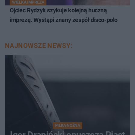
WIELKA IMPREZA
Ojciec Rydzyk szykuje kolejną huczną
imprezę. Wystąpi znany zespół disco-polo
NAJNOWSZE NEWSY:
PIŁKA NOŻNA
Igor Drapiński opuszcza Piast