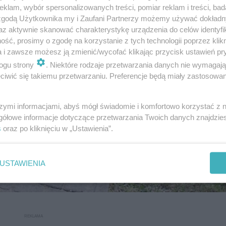
klam, wybór spersonalizowanych treści, pomiar reklam i treści, bad
 zgodą Użytkownika my i Zaufani Partnerzy możemy używać dokład
az aktywnie skanować charakterystykę urządzenia do celów identyfi
ść, prosimy o zgodę na korzystanie z tych technologii poprzez klikn
a i zawsze możesz ją zmienić/wycofać klikając przycisk ustawień pr
ogu strony
. Niektóre rodzaje przetwarzania danych nie wymagaj
iwić się takiemu przetwarzaniu. Preferencje będą miały zastosowanie
szymi informacjami, abyś mógł świadomie i komfortowo korzystać z
gółowe informacje dotyczące przetwarzania Twoich danych znajdzi
s
oraz po kliknięciu w „Ustawienia”.
USTAWIENIA