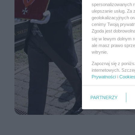
spersonalizowanych re
ulepszanie usług. Za
geolokalizacyjnych or
cenimy Twoją prywatno
Zgoda jest dobrowoln
się w lewym dolnym r
ale masz prawo sprzec
witrynie.
Zapoznaj się z poniż
internetowych. Szcze
Prywatności
i
Cookie
PARTNERZY