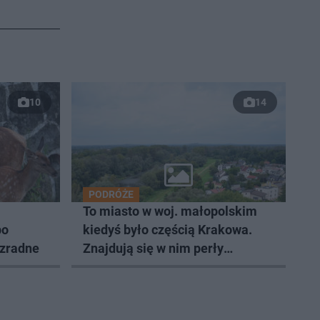
10
14
PODRÓŻE
To miasto w woj. małopolskim
po
kiedyś było częścią Krakowa.
ezradne
Znajdują się w nim perły
architektury