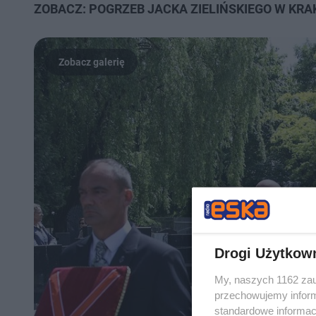
ZOBACZ: POGRZEB JACKA ZIELIŃSKIEGO W KRA
Drogi Użytkow
My, naszych 1162 zau
przechowujemy informa
standardowe informac