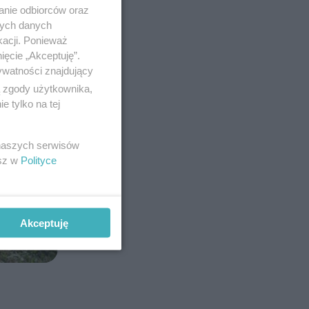
anie odbiorców oraz
nych danych
kacji. Ponieważ
ięcie „Akceptuję”.
ywatności znajdujący
ą zgody użytkownika,
 tylko na tej
 naszych serwisów
esz w
Polityce
Akceptuję