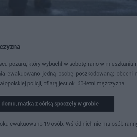
żczyzna
scu pożaru, który wybuchł w sobotę rano w mieszkaniu 
kania ewakuowano jedną osobę poszkodowaną; obecni 
łopolskiej policji, ofiarą jest ok. 60-letni mężczyzna.
 domu, matka z córką spoczęły w grobie
bloku ewakuowano 19 osób. Wśród nich nie ma osób rann