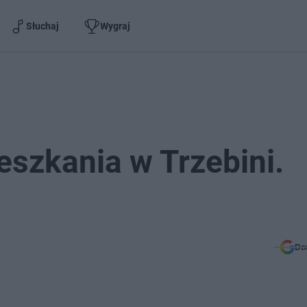
Słuchaj
Wygraj
eszkania w Trzebini.
Do