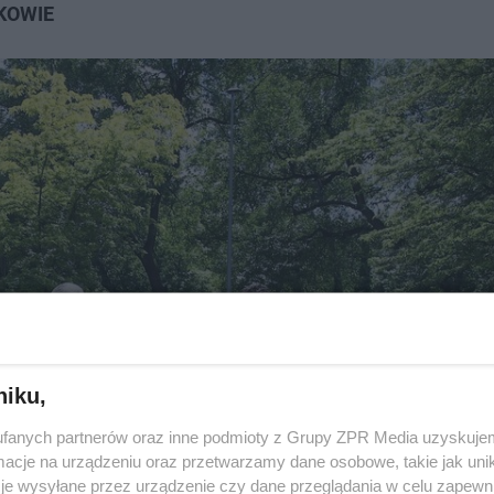
KOWIE
niku,
fanych partnerów oraz inne podmioty z Grupy ZPR Media uzyskujem
cje na urządzeniu oraz przetwarzamy dane osobowe, takie jak unika
je wysyłane przez urządzenie czy dane przeglądania w celu zapewn