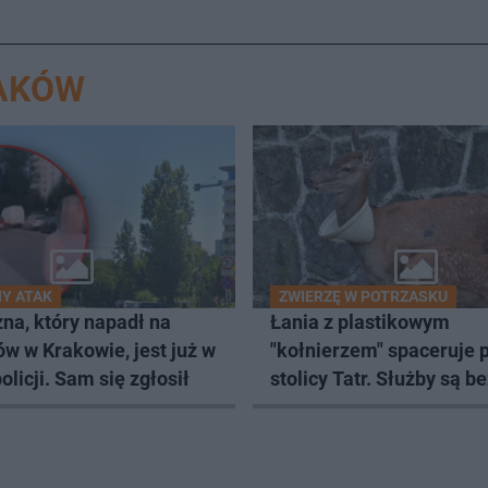
RAKÓW
Y ATAK
ZWIERZĘ W POTRZASKU
na, który napadł na
Łania z plastikowym
w w Krakowie, jest już w
"kołnierzem" spaceruje 
olicji. Sam się zgłosił
stolicy Tatr. Służby są b