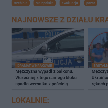
trzebinia
Małopolska
ewakuacja
pożar
NAJNOWSZE Z DZIAŁU K
DRAMAT W KRAKOWIE
BRUTALN
Mężczyzna wypadł z balkonu.
Mężczyz
Wcześniej z tego samego bloku
Ukraińcó
spadła wersalka z pościelą
rękach p
LOKALNIE: