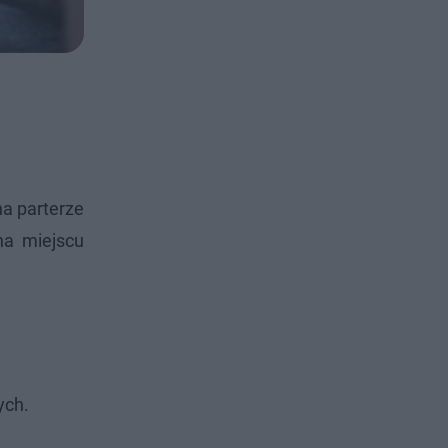
na parterze
na miejscu
ych.