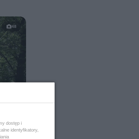
48
y dostęp i
lne identyfikatory,
iania