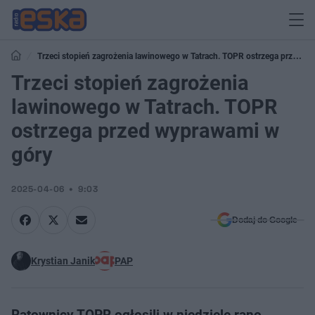
Trzeci stopień zagrożenia lawinowego w Tatrach. TOPR ostrzega przed
wyprawami w góry
Trzeci stopień zagrożenia
lawinowego w Tatrach. TOPR
ostrzega przed wyprawami w
góry
2025-04-06
9:03
Dodaj do Google
Krystian Janik
PAP
Ratownicy TOPR ogłosili w niedzielę rano