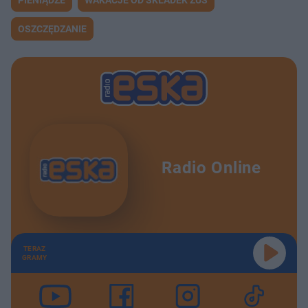
PIENIĄDZE
WAKACJE OD SKŁADEK ZUS
OSZCZĘDZANIE
Radio Online
TERAZ
GRAMY