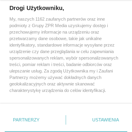
Drogi Użytkowniku,
My, naszych 1162 zaufanych partnerów oraz inne
Żaden utwór zamieszczony w serwisie nie może być powielany i
podmioty z Grupy ZPR Media uzyskujemy dostęp i
rozpowszechniany lub dalej rozpowszechniany w jakikolwiek sposób (w
przechowujemy informacje na urządzeniu oraz
tym także elektroniczny lub mechaniczny) na jakimkolwiek polu
eksploatacji w jakiejkolwiek formie, włącznie z umieszczaniem w
przetwarzamy dane osobowe, takie jak unikalne
Internecie bez pisemnej zgody właściciela praw. Jakiekolwiek użycie lub
identyfikatory, standardowe informacje wysyłane przez
wykorzystanie utworów w całości lub w części z naruszeniem prawa,
tzn. bez właściwej zgody, jest zabronione pod groźbą kary i może być
urządzenie czy dane przeglądania w celu zapewniania
ścigane prawnie.
spersonalizowanych reklam, wybór spersonalizowanych
treści, pomiar reklam i treści, badanie odbiorców oraz
ulepszanie usług. Za zgodą Użytkownika my i Zaufani
Partnerzy możemy używać dokładnych danych
geolokalizacyjnych oraz aktywnie skanować
charakterystykę urządzenia do celów identyfikacji.
Ponieważ cenimy Twoją prywatność, prosimy o zgodę na
O nas
korzystanie z tych technologii poprzez kliknięcie
Informacje prawne
„Akceptuję”. Zgoda jest dobrowolna i zawsze możesz ją
zmienić/wycofać klikając przycisk ustawień prywatności
PARTNERZY
USTAWIENIA
Nasze serwisy
znajdujący się w lewym dolnym rogu strony
. Niektóre
rodzaje przetwarzania danych nie wymagają zgody
© 2026 Grupa ZPR Media