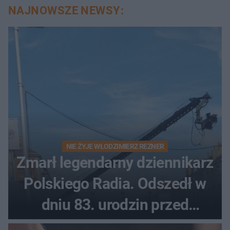
NAJNOWSZE NEWSY:
NIE ŻYJE WŁODZIMIERZ REZNER
Zmarł legendarny dziennikarz
Polskiego Radia. Odszedł w
dniu 83. urodzin przed
finałem Tour de Pologne