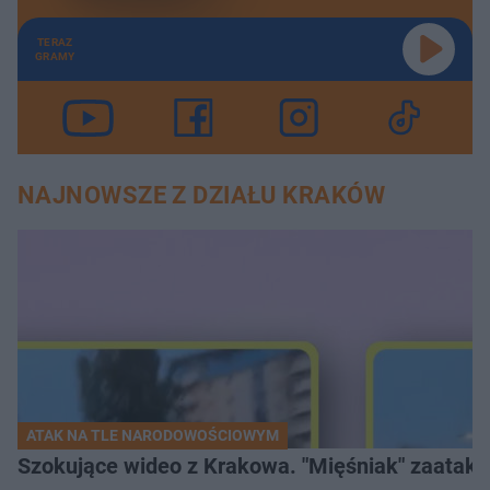
TERAZ
GRAMY
NAJNOWSZE Z DZIAŁU KRAKÓW
ATAK NA TLE NARODOWOŚCIOWYM
Szokujące wideo z Krakowa. "Mięśniak" zaatako