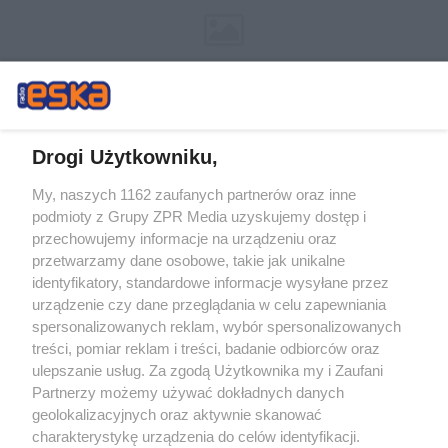
Drogi Użytkowniku,
My, naszych 1162 zaufanych partnerów oraz inne
Żaden utwór zamieszczony w serwisie nie może być powielany i
podmioty z Grupy ZPR Media uzyskujemy dostęp i
rozpowszechniany lub dalej rozpowszechniany w jakikolwiek sposób (w
tym także elektroniczny lub mechaniczny) na jakimkolwiek polu
przechowujemy informacje na urządzeniu oraz
eksploatacji w jakiejkolwiek formie, włącznie z umieszczaniem w Internecie
przetwarzamy dane osobowe, takie jak unikalne
bez pisemnej zgody właściciela praw. Jakiekolwiek użycie lub
wykorzystanie utworów w całości lub w części z naruszeniem prawa, tzn.
identyfikatory, standardowe informacje wysyłane przez
bez właściwej zgody, jest zabronione pod groźbą kary i może być ścigane
urządzenie czy dane przeglądania w celu zapewniania
prawnie.
spersonalizowanych reklam, wybór spersonalizowanych
treści, pomiar reklam i treści, badanie odbiorców oraz
ulepszanie usług. Za zgodą Użytkownika my i Zaufani
Partnerzy możemy używać dokładnych danych
geolokalizacyjnych oraz aktywnie skanować
charakterystykę urządzenia do celów identyfikacji.