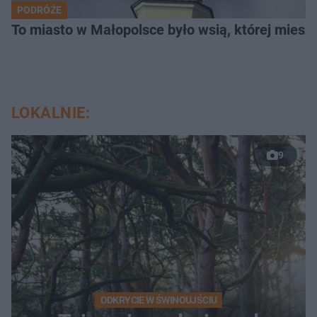
PODRÓŻE
To miasto w Małopolsce było wsią, której mieszk
LOKALNIE:
9
ODKRYCIE W ŚWINOUJŚCIU