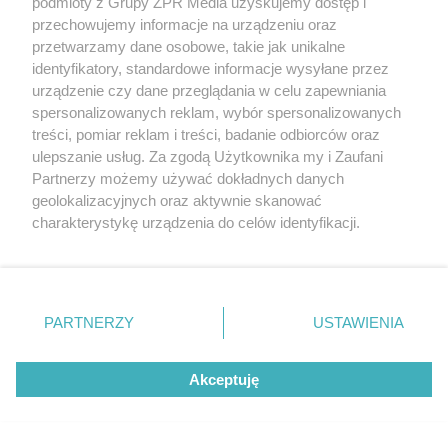
podmioty z Grupy ZPR Media uzyskujemy dostęp i
przechowujemy informacje na urządzeniu oraz
przetwarzamy dane osobowe, takie jak unikalne
identyfikatory, standardowe informacje wysyłane przez
urządzenie czy dane przeglądania w celu zapewniania
spersonalizowanych reklam, wybór spersonalizowanych
treści, pomiar reklam i treści, badanie odbiorców oraz
ulepszanie usług. Za zgodą Użytkownika my i Zaufani
Partnerzy możemy używać dokładnych danych
geolokalizacyjnych oraz aktywnie skanować
charakterystykę urządzenia do celów identyfikacji.
Ponieważ cenimy Twoją prywatność, prosimy o zgodę na
korzystanie z tych technologii poprzez kliknięcie
PIŁKA NOŻNA
„Akceptuję”. Zgoda jest dobrowolna i zawsze możesz ją
Legia Warszawa traci punkty
zmienić/wycofać klikając przycisk ustawień prywatności
PARTNERZY
USTAWIENIA
w Kielcach. Pogoń i Górnik z
znajdujący się w lewym dolnym rogu strony
. Niektóre
rodzaje przetwarzania danych nie wymagają zgody
ważnymi zwycięstwami
Akceptuję
użytkownika, ale masz prawo sprzeciwić się takiemu
przetwarzaniu. Preferencje będą miały zastosowanie tylko
na tej witrynie.