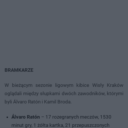
BRAMKARZE
W bieżącym sezonie ligowym kibice Wisły Kraków
oglądali między słupkami dwóch zawodników, którymi
byli Álvaro Ratón i Kamil Broda.
Álvaro Ratón
– 17 rozegranych meczów, 1530
minut gry, 1 żółta kartka, 21 przepuszczonych