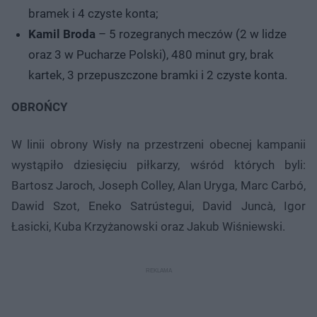
bramek i 4 czyste konta;
Kamil Broda
– 5 rozegranych meczów (2 w lidze
oraz 3 w Pucharze Polski), 480 minut gry, brak
kartek, 3 przepuszczone bramki i 2 czyste konta.
OBROŃCY
W linii obrony Wisły na przestrzeni obecnej kampanii
wystąpiło dziesięciu piłkarzy, wśród których byli:
Bartosz Jaroch, Joseph Colley, Alan Uryga, Marc Carbó,
Dawid Szot, Eneko Satrústegui, David Juncà, Igor
Łasicki, Kuba Krzyżanowski oraz Jakub Wiśniewski.