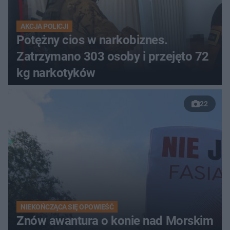
AKCJA POLICJI
Potężny cios w narkobiznes.
Zatrzymano 303 osoby i przejęto 72
kg narkotyków
22
NIEKOŃCZĄCA SIĘ OPOWIEŚĆ
Znów awantura o konie nad Morskim