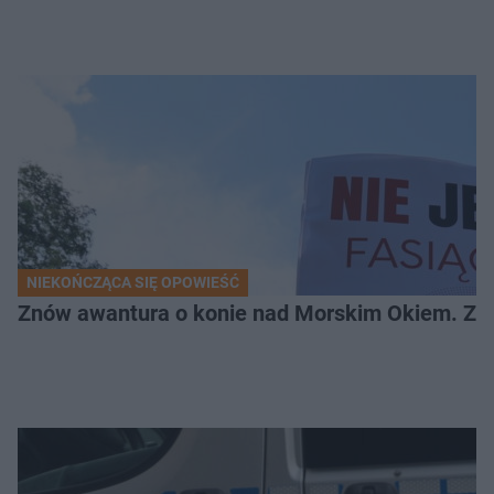
NIEKOŃCZĄCA SIĘ OPOWIEŚĆ
Znów awantura o konie nad Morskim Okiem. Zwi