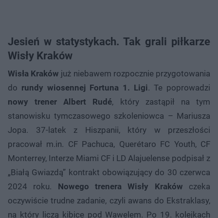
Jesień w statystykach. Tak grali piłkarze
Wisły Kraków
Wisła Kraków
już niebawem rozpocznie przygotowania
do
rundy wiosennej Fortuna 1. Ligi
. Te poprowadzi
nowy trener Albert Rudé
, który zastąpił na tym
stanowisku tymczasowego szkoleniowca – Mariusza
Jopa. 37-latek z Hiszpanii, który w przeszłości
pracował m.in. CF Pachuca, Querétaro FC Youth, CF
Monterrey, Interze Miami CF i LD Alajuelense podpisał z
„Białą Gwiazdą” kontrakt obowiązujący do 30 czerwca
2024 roku.
Nowego trenera Wisły Kraków
czeka
oczywiście trudne zadanie, czyli awans do Ekstraklasy,
na który liczą kibice pod Wawelem. Po 19. kolejkach