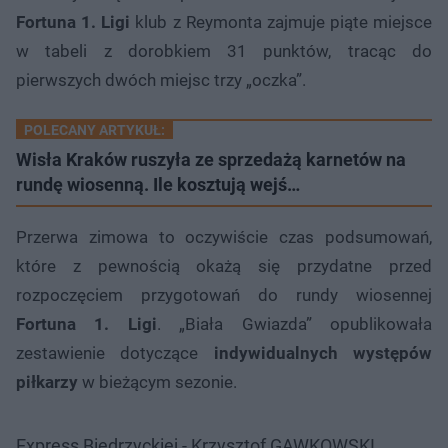
Fortuna 1. Ligi
klub z Reymonta zajmuje piąte miejsce
w tabeli z dorobkiem 31 punktów, tracąc do
pierwszych dwóch miejsc trzy „oczka”.
POLECANY ARTYKUŁ:
Wisła Kraków ruszyła ze sprzedażą karnetów na
rundę wiosenną. Ile kosztują wejś…
Przerwa zimowa to oczywiście czas podsumowań,
które z pewnością okażą się przydatne przed
rozpoczęciem przygotowań do rundy wiosennej
Fortuna 1. Ligi
. „Biała Gwiazda” opublikowała
zestawienie dotyczące
indywidualnych występów
piłkarzy
w bieżącym sezonie.
Express Biedrzyckiej - Krzysztof GAWKOWSKI