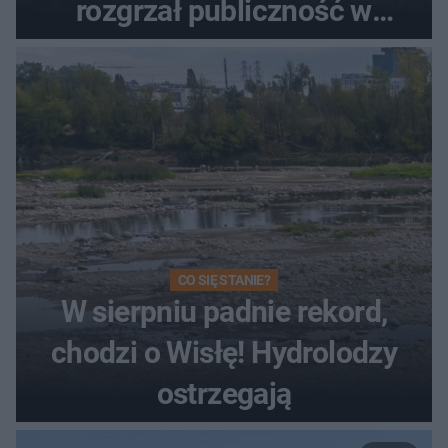
rozgrzał publiczność w
Toruniu
CO SIĘ STANIE?
W sierpniu padnie rekord,
chodzi o Wisłę! Hydrolodzy
ostrzegają