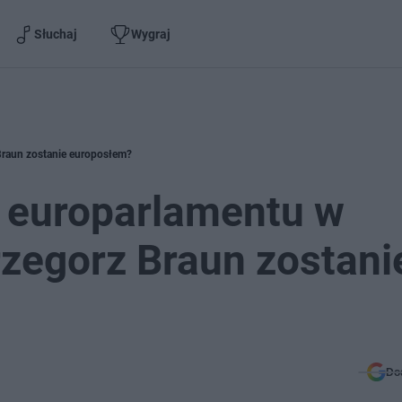
Słuchaj
Wygraj
Braun zostanie europosłem?
 europarlamentu w
zegorz Braun zostani
Do