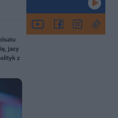
olsatu
ę, jacy
olityk z