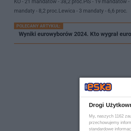
KO - 21 mandatów - 38,2 proc.PiS - 19 mandatów - 
mandaty - 8,2 proc.Lewica - 3 mandaty - 6,6 proc.
POLECANY ARTYKUŁ:
Wyniki eurowyborów 2024. Kto wygrał eur
Drogi Użytkow
My, naszych 1162 zau
przechowujemy informa
standardowe informac