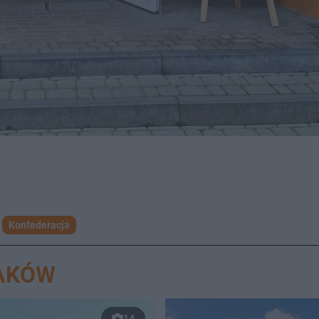
Konfederacja
RAKÓW
14