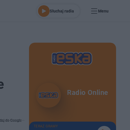
Słuchaj radia
Menu
e
Radio Online
daj do Google
TERAZ GRAMY