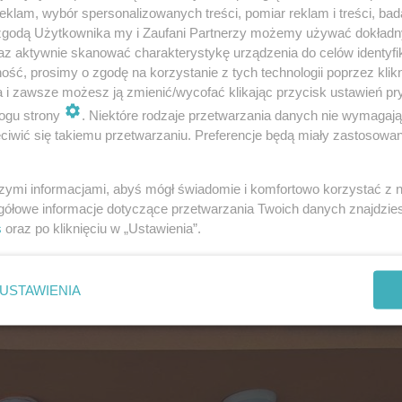
klam, wybór spersonalizowanych treści, pomiar reklam i treści, bad
 zgodą Użytkownika my i Zaufani Partnerzy możemy używać dokład
łopolsce. Czy Grzegorz Braun zostanie euro
az aktywnie skanować charakterystykę urządzenia do celów identyfi
ść, prosimy o zgodę na korzystanie z tych technologii poprzez klikn
a i zawsze możesz ją zmienić/wycofać klikając przycisk ustawień pr
 Polsatu, Konfederacja otrzyma cztery mandaty. To bard
ogu strony
. Niektóre rodzaje przetwarzania danych nie wymagaj
że się sprawdzą, mandatu nie otrzyma
Konrad Berkowicz
,
iwić się takiemu przetwarzaniu. Preferencje będą miały zastosowanie
olska, Świętokrzyskie. Z listy tej partii startował także 
e
ściągnięcia ukraińskiej flagi z Kopca Kościuszki w Kra
szymi informacjami, abyś mógł świadomie i komfortowo korzystać z
gółowe informacje dotyczące przetwarzania Twoich danych znajdzi
tanie europosłem? Jeśli wyniki sondażu IPSOS exit poll 
s
oraz po kliknięciu w „Ustawienia”.
stanie się do Parlamentu Europejskiego.
USTAWIENIA