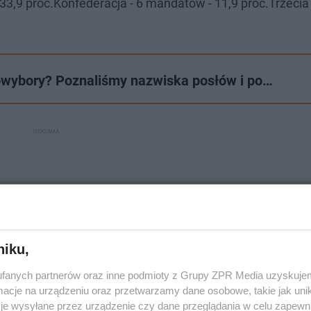
33,9 proc.Konfederacja - 6 mandatów - 11,9 proc.Trzecia 
owybory? Poznaliśmy nazwiska posłów i po…
niku,
fanych partnerów oraz inne podmioty z Grupy ZPR Media uzyskujem
cje na urządzeniu oraz przetwarzamy dane osobowe, takie jak unika
je wysyłane przez urządzenie czy dane przeglądania w celu zapewn