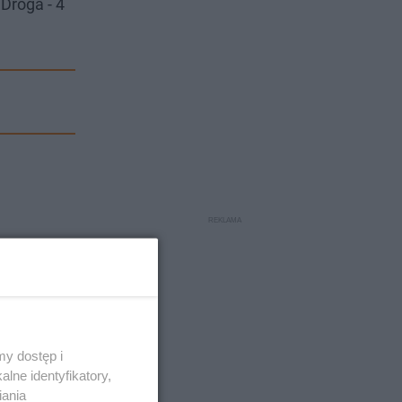
Droga - 4
y dostęp i
lne identyfikatory,
iania