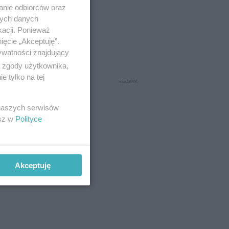
anie odbiorców oraz
nych danych
kacji. Ponieważ
ięcie „Akceptuję”.
ywatności znajdujący
ą zgody użytkownika,
 tylko na tej
 naszych serwisów
esz w
Polityce
Akceptuję