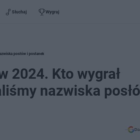
Słuchaj
Wygraj
azwiska posłów i posłanek
w 2024. Kto wygrał
liśmy nazwiska posłó
Do