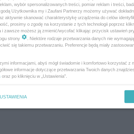
klam, wybór spersonalizowanych treści, pomiar reklam i treści, bad
 zgodą Użytkownika my i Zaufani Partnerzy możemy używać dokład
az aktywnie skanować charakterystykę urządzenia do celów identyfi
ść, prosimy o zgodę na korzystanie z tych technologii poprzez klikn
a i zawsze możesz ją zmienić/wycofać klikając przycisk ustawień pr
ogu strony
. Niektóre rodzaje przetwarzania danych nie wymagaj
iwić się takiemu przetwarzaniu. Preferencje będą miały zastosowanie
szymi informacjami, abyś mógł świadomie i komfortowo korzystać z
gółowe informacje dotyczące przetwarzania Twoich danych znajdzi
s
oraz po kliknięciu w „Ustawienia”.
USTAWIENIA