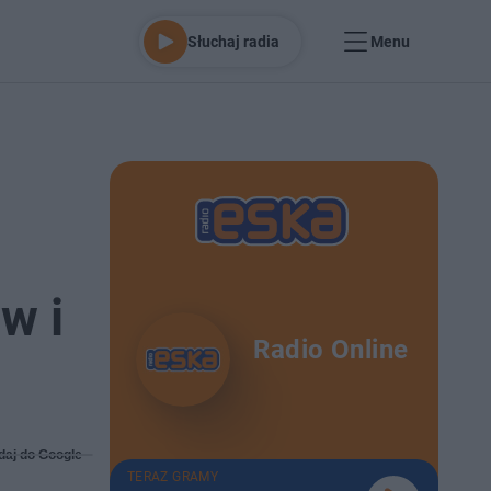
Słuchaj radia
Menu
w i
Radio Online
daj do Google
TERAZ GRAMY