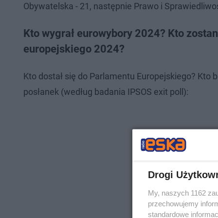
Obywatelska - 21, następnie Prawo i Sprawiedliwość 
Kto wygrał eurowybory 2024? Kto zosta
europejskiego 2024?
Kto dostał się do Parlamentu Europejskiego? Kto 
posłanek (według badania IPSOS exit poll):
Drogi Użytkow
My, naszych 1162 zau
przechowujemy informa
standardowe informac