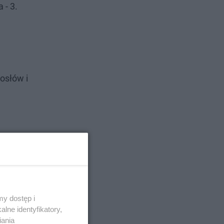
 - 3.
osłów i
y dostęp i
lne identyfikatory,
iania