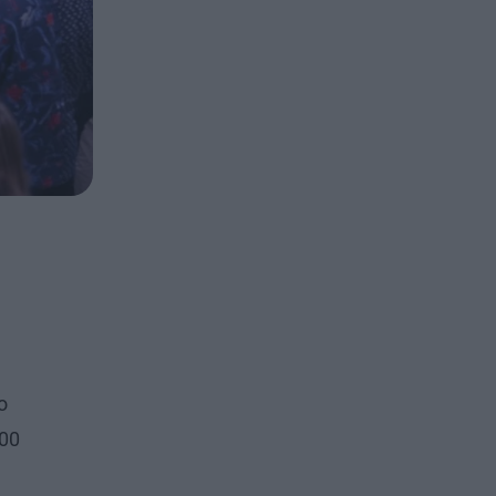
o
.00