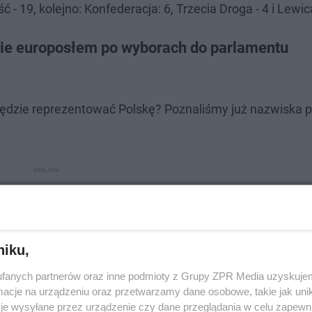
- 19, kolejno: Konfederacja: 6, Trzecia Droga - 4 i Lewica
nie europosłem po wyborach do parlamentu
będzie reprezentować Polskę? Poznaliśmy już nazwiska p
niku,
fanych partnerów oraz inne podmioty z Grupy ZPR Media uzyskujem
cje na urządzeniu oraz przetwarzamy dane osobowe, takie jak unika
je wysyłane przez urządzenie czy dane przeglądania w celu zapewn