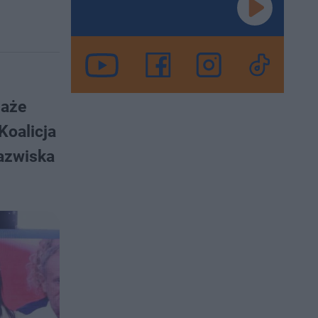
daże
Koalicja
nazwiska