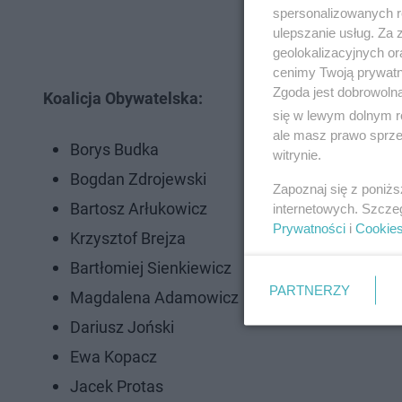
spersonalizowanych re
ulepszanie usług. Za
geolokalizacyjnych or
cenimy Twoją prywatno
Zgoda jest dobrowoln
Koalicja Obywatelska:
się w lewym dolnym r
ale masz prawo sprzec
Borys Budka
witrynie.
Bogdan Zdrojewski
Zapoznaj się z poniż
Bartosz Arłukowicz
internetowych. Szcze
Prywatności
i
Cookie
Krzysztof Brejza
Bartłomiej Sienkiewicz
PARTNERZY
Magdalena Adamowicz
Dariusz Joński
Ewa Kopacz
Jacek Protas