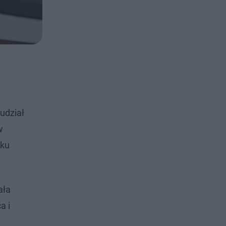
udział
w
iku
ała
a i