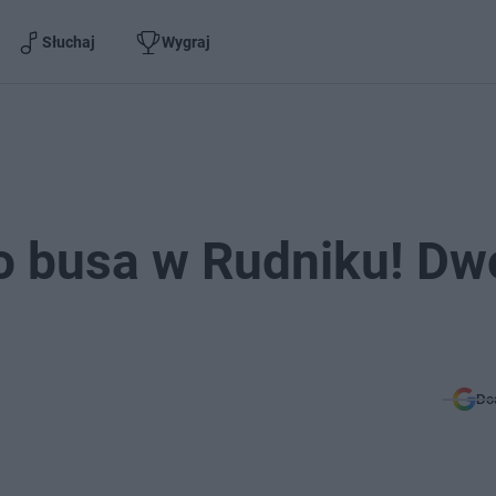
Słuchaj
Wygraj
 busa w Rudniku! Dw
Do