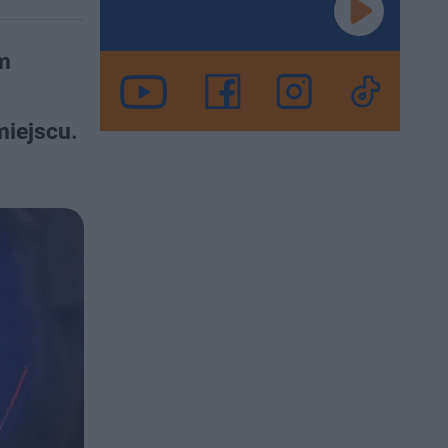
m
miejscu.