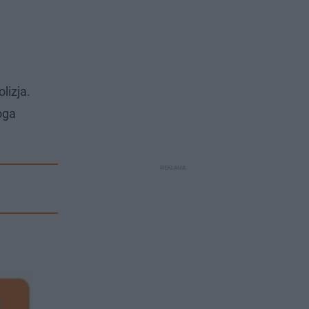
lizja.
oga