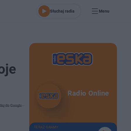
Słuchaj radia
Menu
oje
Radio Online
daj do Google
TERAZ GRAMY