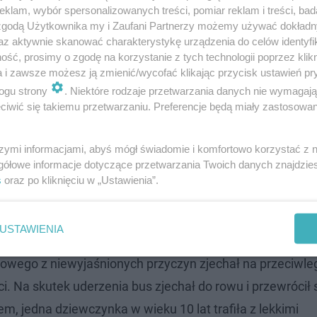
miejsca zdarzenia”
klam, wybór spersonalizowanych treści, pomiar reklam i treści, bad
 zgodą Użytkownika my i Zaufani Partnerzy możemy używać dokład
az aktywnie skanować charakterystykę urządzenia do celów identyfi
nej mł. kpt. Hubert Ciepły.
ść, prosimy o zgodę na korzystanie z tych technologii poprzez klikn
a i zawsze możesz ją zmienić/wycofać klikając przycisk ustawień pr
ogu strony
. Niektóre rodzaje przetwarzania danych nie wymagaj
iwić się takiemu przetwarzaniu. Preferencje będą miały zastosowanie
szymi informacjami, abyś mógł świadomie i komfortowo korzystać z
gółowe informacje dotyczące przetwarzania Twoich danych znajdzi
ką w Rudniku w powiecie myślenickim, droga wojewódzka
s
oraz po kliknięciu w „Ustawienia”.
znik policji w Myślenicach podkom. Dawid Wietrzyk. Do s
USTAWIENIA
owego z niewyjaśnionych przyczyn zjechał na przeciwle
. Na skutek uderzenia bus zjechał do rowu i przewrócił s
m, jedna dziewczynka w wieku 10 lat trafiła z lekkimi