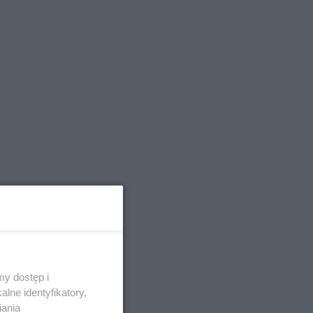
y dostęp i
lne identyfikatory,
iania