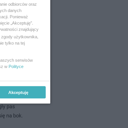
anie odbiorców oraz
nych danych
kacji. Ponieważ
ięcie „Akceptuję”.
ywatności znajdujący
ą zgody użytkownika,
 tylko na tej
 naszych serwisów
esz w
Polityce
 955 jest
zpitala z
Akceptuję
gły pas
ię na bok.