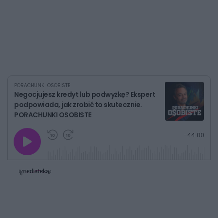
PORACHUNKI OSOBISTE
Negocjujesz kredyt lub podwyżkę? Ekspert
podpowiada, jak zrobić to skutecznie.
PORACHUNKI OSOBISTE
G
P
P
P
-
44:00
r
r
r
o
a
z
z
j
z
e
e
w
w
o
i
i
s
ń
ń
t
1
1
0
0
a
s
s
ł
d
d
y
o
o
c
t
p