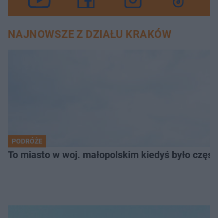
NAJNOWSZE Z DZIAŁU KRAKÓW
PODRÓŻE
To miasto w woj. małopolskim kiedyś było części