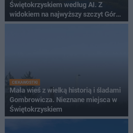
Świętokrzyskiem według AI. Z
widokiem na najwyższy szczyt Gór
Świętokrzyskich
CIEKAWOSTKI
Mała wieś z wielką historią i śladami
Gombrowicza. Nieznane miejsca w
Świętokrzyskiem