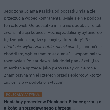
Jego żona Jolanta Kasicka od początku miała złe
przeczucia wobec kontrahenta. „Mnie się nie podobał
ten człowiek. Od początku mi się nie podobał. To tak
zwana intuicja kobieca. Później zadaliśmy pytanie: co
będzie, jak nie będzie pieniędzy do zapłaty?
To
chodźcie, wybierzcie sobie mieszkanie.
I ja osobiście
chodziłam, wybierałam mieszkanie” – wspominała w
rozmowie z Polsat News. Jak dodał pan Józef: „I to
mieszkanie sprzedał jako pierwsze, tylko nie mnie.
Znam przynajmniej czterech przedsiębiorców, którzy
znaleźli się w podobnej sytuacji”.
POLECANY ARTYKUŁ:
Haniebny proceder w Pieninach. Flisacy grzmią o
alkoholu sprzedawanego z brzegu…