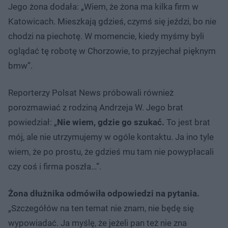
Jego żona dodała: „Wiem, że żona ma kilka firm w
Katowicach. Mieszkają gdzieś, czymś się jeździ, bo nie
chodzi na piechotę. W momencie, kiedy myśmy byli
oglądać tę robotę w Chorzowie, to przyjechał pięknym
bmw”.
Reporterzy Polsat News próbowali również
porozmawiać z rodziną Andrzeja W. Jego brat
powiedział: „
Nie wiem, gdzie go szukać.
To jest brat
mój, ale nie utrzymujemy w ogóle kontaktu. Ja ino tyle
wiem, że po prostu, że gdzieś mu tam nie powypłacali
czy coś i firma poszła…”.
Żona dłużnika odmówiła odpowiedzi na pytania.
„Szczegółów na ten temat nie znam, nie będę się
wypowiadać. Ja myślę, że jeżeli pan też nie zna