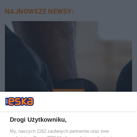
NAJNOWSZE NEWSY:
KOSZYKÓWKA
Adam Hrycaniuk kończy
karierę. „Bestia” schodzi z
Drogi Użytkowniku,
parkietu po 20 latach
My, naszych 1162 zaufanych partnerów oraz inne