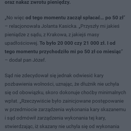
oraz nakaz zwrotu pieniędzy.
„No więc
od tego momentu zaczął spłacać… po 50 zł
”
– relacjonowała Jolanta Kasicka. „Przyszły mi jakieś
pieniądze z sądu, z Krakowa, z jakiejś masy
upadłościowej.
To było 20 000 czy 21 000 zł. I od
tego momentu przychodziło mi po 50 zł co miesiąc
”
– dodał pan Józef.
Sąd nie zdecydował się jednak odwiesić kary
pozbawienia wolności, uznając, że dłużnik nie uchyla
się od obowiązku, skoro dokonuje choćby minimalnych
wpłat. „Rzeczywiście było zainicjowane postępowanie
w przedmiocie zarządzenia wykonania kary skazanemu
i sąd odmówił zarządzenia wykonania tej kary,
stwierdzając, iż skazany nie uchyla się od wykonania