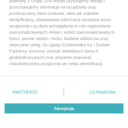
podmioty z Grupy ZPR Media uzyskujemy dostęp i
przechowujemy informacje na urządzeniu oraz
przetwarzamy dane osobowe, takie jak unikalne
identyfikatory, standardowe informacje wysyłane przez
urządzenie czy dane przeglądania w celu zapewniania
spersonalizowanych reklam, wybór spersonalizowanych
treści, pomiar reklam i treści, badanie odbiorców oraz
ulepszanie usług. Za zgodą Użytkownika my i Zaufani
Partnerzy możemy używać dokładnych danych
geolokalizacyjnych oraz aktywnie skanować
charakterystykę urządzenia do celów identyfikacji.
DOMOWE PORZĄDKI
Ponieważ cenimy Twoją prywatność, prosimy o zgodę na
Hiszpański sposób na czystą
korzystanie z tych technologii poprzez kliknięcie
„Akceptuję”. Zgoda jest dobrowolna i zawsze możesz ją
toaletę. Rozpuszcza kamień i
zmienić/wycofać klikając przycisk ustawień prywatności
PARTNERZY
USTAWIENIA
znajdujący się w lewym dolnym rogu strony
. Niektóre
osady przez noc
rodzaje przetwarzania danych nie wymagają zgody
Akceptuję
użytkownika, ale masz prawo sprzeciwić się takiemu
przetwarzaniu. Preferencje będą miały zastosowanie tylko
na tej witrynie.