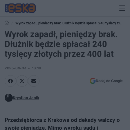
Wyrok zapadł, pieniędzy brak. Dłużnik będzie spłacał 240 tysięcy złotych
przez 400 lat
Wyrok zapadł, pieniędzy brak.
Dłużnik będzie spłacał 240
tysięcy złotych przez 400 lat
2025-09-03
13:16
Dodaj do Google
Krystian Janik
Przedsiębiorca z Krakowa od dekady walczy o
swoje pieniądze. Mimo wyroku sądu i