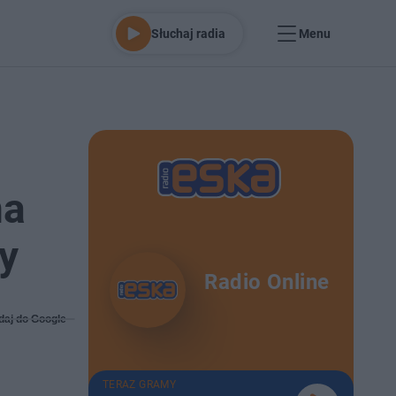
Słuchaj radia
Menu
na
y
Radio Online
daj do Google
TERAZ GRAMY