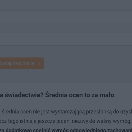
Następne pytanie
 świadectwie? Średnia ocen to za mało
 średnia ocen nie jest wystarczającą przesłanką do uzys
z tego istnieje jeszcze jeden, niezwykle ważny wymóg.
ą dodatkowo spełnić wymóg odpowiedniego zachowan