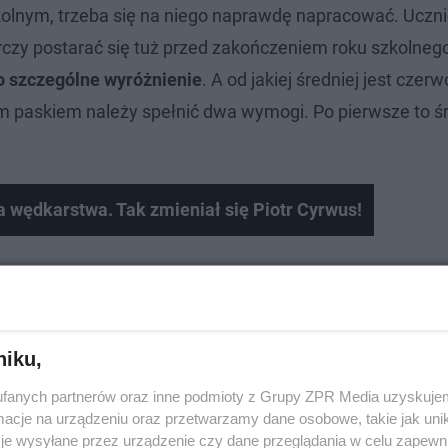
lnym, trzeba się na niego naprawdę napracować. Uczni
czy postarać się tuż przed zakończeniem roku szkolnego 
o szczególne wyróżnienie
. A od jakiej średniej jest czer
paskiem należy spełnić dwa wymogi. Po pierwsze to ś
a wędkarstwa. Tak zmieniał się Piotr Cyrwus!
niku,
fanych partnerów oraz inne podmioty z Grupy ZPR Media uzyskujem
cje na urządzeniu oraz przetwarzamy dane osobowe, takie jak unika
je wysyłane przez urządzenie czy dane przeglądania w celu zapewn