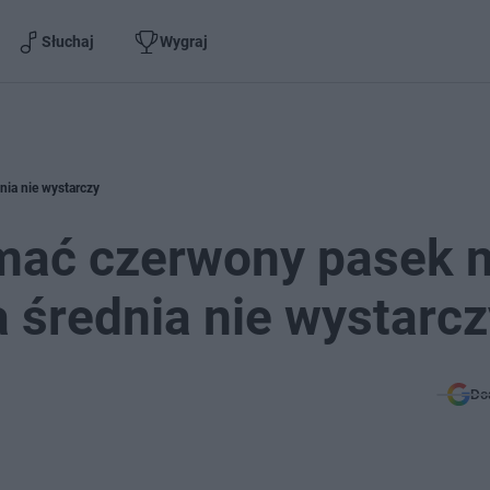
Słuchaj
Wygraj
ia nie wystarczy
mać czerwony pasek 
 średnia nie wystarcz
Do