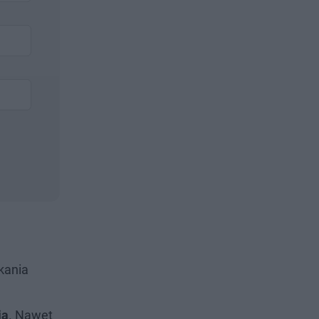
kania
ia
. Nawet