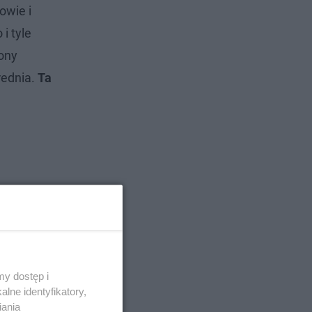
owie i
i tyle
wony
rednia.
Ta
y dostęp i
lne identyfikatory,
iania