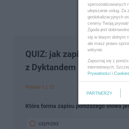
spersonalizowanych re
ulepszanie usług. Za
geolokalizacyjnych or
cenimy Twoją prywatno
Zgoda jest dobrowoln
się w lewym dolnym r
ale masz prawo sprzec
witrynie.
QUIZ: jak zapiszesz te wyr
Zapoznaj się z poniż
z Dyktandem Krakowskim
internetowych. Szcze
Prywatności
i
Cookie
Pytanie 1 z 15
PARTNERZY
Która forma zapisu poniższego słowa j
czymżeż