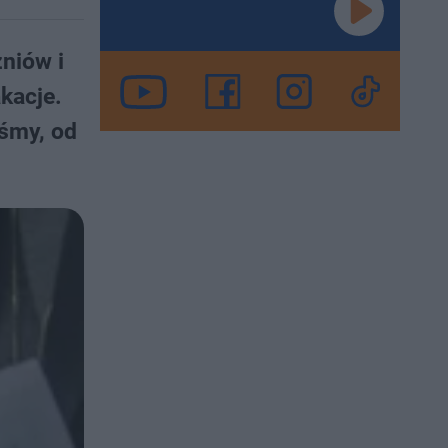
zniów i
kacje.
iśmy, od