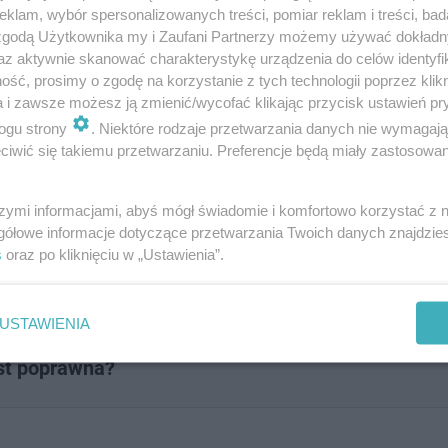
klam, wybór spersonalizowanych treści, pomiar reklam i treści, bad
 zgodą Użytkownika my i Zaufani Partnerzy możemy używać dokład
az aktywnie skanować charakterystykę urządzenia do celów identyfi
ść, prosimy o zgodę na korzystanie z tych technologii poprzez klikn
a i zawsze możesz ją zmienić/wycofać klikając przycisk ustawień pr
ogu strony
. Niektóre rodzaje przetwarzania danych nie wymagaj
iwić się takiemu przetwarzaniu. Preferencje będą miały zastosowanie
azy? Sprawdź, czy dałbyś sobie r
szymi informacjami, abyś mógł świadomie i komfortowo korzystać z
gółowe informacje dotyczące przetwarzania Twoich danych znajdzi
s
oraz po kliknięciu w „Ustawienia”.
USTAWIENIA
est poprawna?