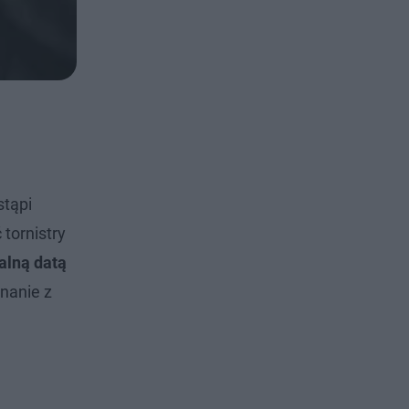
stąpi
 tornistry
jalną datą
nanie z