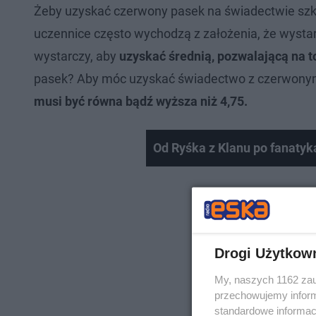
Żeby uzyskać czerwony pasek na świadectwie szko
uczennice często wychodzą z założenia, że wystar
wystarczy, aby
uzyskać średnią, pozwalającą na t
pasek? Aby móc uzyskać świadectwo z czerwonym 
musi być równa bądź wyższa niż 4,75.
Od Ryśka z Klanu po fanatyk
Drogi Użytkow
My, naszych 1162 zau
przechowujemy informa
standardowe informac