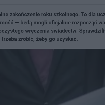
alne zakończenie roku szkolnego. To dla uc
omość — będą mogli oficjalnie rozpocząć wa
roczystego wręczenia świadectw. Sprawdzil
o trzeba zrobić, żeby go uzyskać.