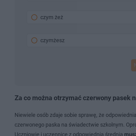
czym żeż
czymżesz
Za co można otrzymać czerwony pasek na
Niewiele osób zdaje sobie sprawę, że odpowiednia
czerwonego paska na świadectwie szkolnym. Opróc
Uczniowie i uczennice z odpowiednią średnią
musz