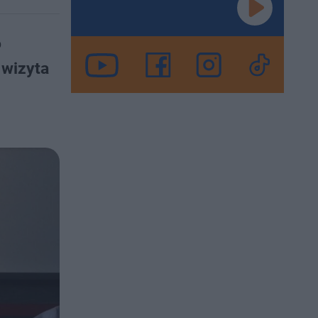
o
 wizyta