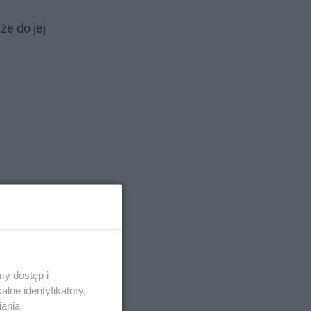
e do jej
u
y dostęp i
lne identyfikatory,
iania