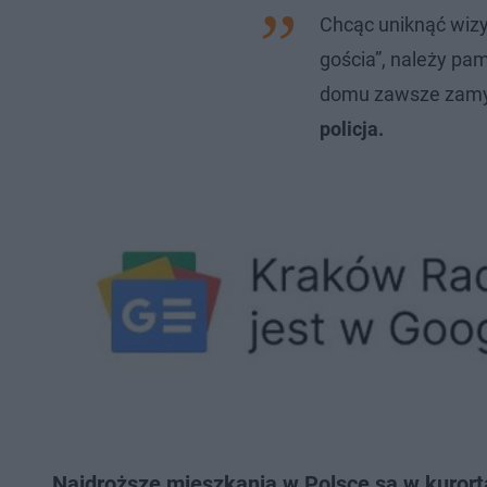
Chcąc uniknąć wizy
gościa”, należy pa
domu zawsze zamyk
policja.
Najdroższe mieszkania w Polsce są w kurorta