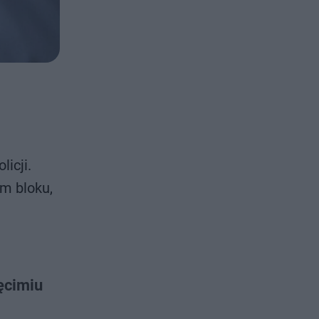
licji.
m bloku,
ęcimiu