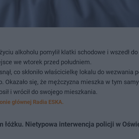
ciu alkoholu pomylił klatki schodowe i wszedł do
ejsce we wtorek przed południem.
snął, co skłoniło właścicielkę lokalu do wezwania po
wo. Okazało się, że mężczyzna mieszka w tym samy
sił i wrócił do swojego mieszkania.
ronie głównej Radia ESKA.
m łóżku. Nietypowa interwencja policji w Oświ