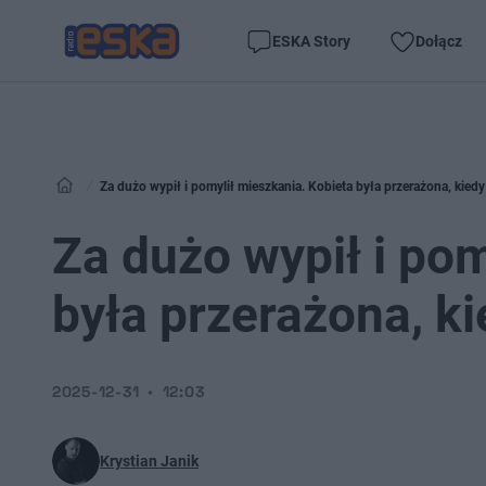
ESKA Story
Dołącz
Za dużo wypił i pomylił mieszkania. Kobieta była przerażona, kied
Za dużo wypił i pom
była przerażona, k
2025-12-31
12:03
Krystian Janik