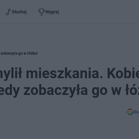
Słuchaj
Wygraj
y zobaczyła go w łóżku!
ylił mieszkania. Kobi
iedy zobaczyła go w łó
Do