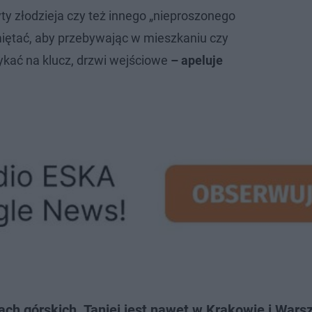
ty złodzieja czy też innego „nieproszonego
miętać, aby przebywając w mieszkaniu czy
ać na klucz, drzwi wejściowe
– apeluje
ch górskich. Taniej jest nawet w Krakowie i Wars