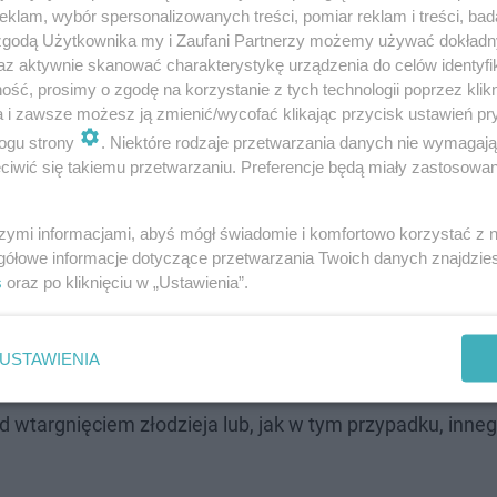
klam, wybór spersonalizowanych treści, pomiar reklam i treści, bad
 zgodą Użytkownika my i Zaufani Partnerzy możemy używać dokład
az aktywnie skanować charakterystykę urządzenia do celów identyfi
ść, prosimy o zgodę na korzystanie z tych technologii poprzez klikn
 Funkcjonariusze szybko wyjaśnili zagadkę nieproszonego
a i zawsze możesz ją zmienić/wycofać klikając przycisk ustawień pr
ogu strony
. Niektóre rodzaje przetwarzania danych nie wymagaj
bloku, który jednak zamieszkiwał sąsiednią klatkę schod
iwić się takiemu przetwarzaniu. Preferencje będą miały zastosowanie
ie zaskoczony całą sytuacją, co właścicielka lokalu. P
zanie i spokojnie udał się do swojego mieszkania.
szymi informacjami, abyś mógł świadomie i komfortowo korzystać z
gółowe informacje dotyczące przetwarzania Twoich danych znajdzi
s
oraz po kliknięciu w „Ustawienia”.
ie sprawdzą na wirtualnej mapie, gdzie …
USTAWIENIA
riusze przypominają o podstawowych zasadach bezpiecze
d wtargnięciem złodzieja lub, jak w tym przypadku, inne