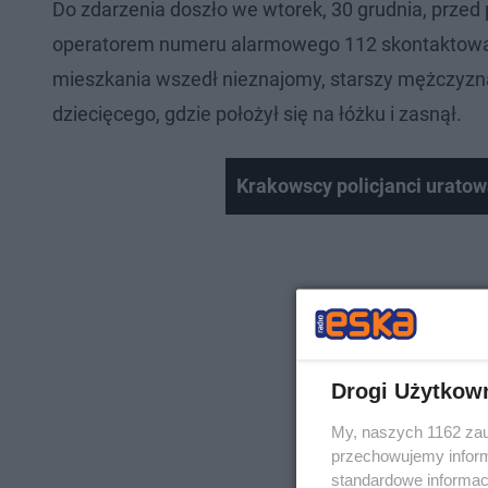
Do zdarzenia doszło we wtorek, 30 grudnia, przed
operatorem numeru alarmowego 112 skontaktowała
mieszkania wszedł nieznajomy, starszy mężczyzna. 
dziecięcego, gdzie położył się na łóżku i zasnął.
Krakowscy policjanci uratowa
Drogi Użytkow
My, naszych 1162 zau
przechowujemy informa
standardowe informac