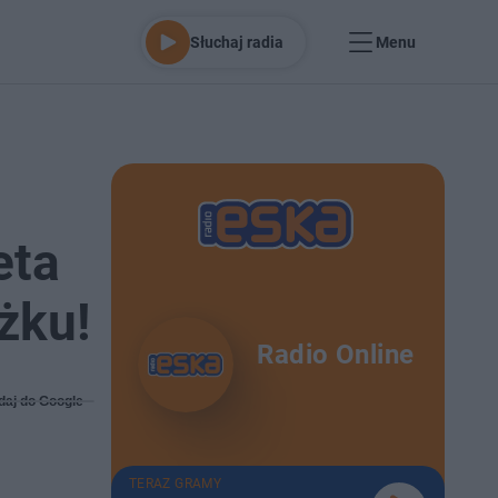
Słuchaj radia
Menu
eta
żku!
Radio Online
daj do Google
TERAZ GRAMY