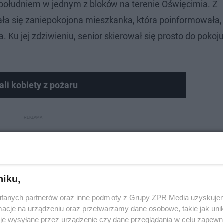
 południem w jednym z bloków na terenie Oświęcimia. Z
 się zaniepokojona mieszkanka, która poinformowała, ż
Ku jej zdziwieniu, senior skierował się prosto do pokoj
li kobiety z pożaru
niku,
fanych partnerów oraz inne podmioty z Grupy ZPR Media uzyskujem
cje na urządzeniu oraz przetwarzamy dane osobowe, takie jak unika
je wysyłane przez urządzenie czy dane przeglądania w celu zapewn