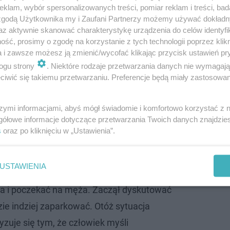
omba. Ona i Grzegorz Collins tworzą piękną
klam, wybór spersonalizowanych treści, pomiar reklam i treści, bad
 zgodą Użytkownika my i Zaufani Partnerzy możemy używać dokład
az aktywnie skanować charakterystykę urządzenia do celów identyfi
ść, prosimy o zgodę na korzystanie z tych technologii poprzez klikn
a i zawsze możesz ją zmienić/wycofać klikając przycisk ustawień pr
zasłabłam za kierownicą i zjechałam w
ogu strony
. Niektóre rodzaje przetwarzania danych nie wymagaj
nym miejscu. Na całym postoju stał tylko
iwić się takiemu przetwarzaniu. Preferencje będą miały zastosowanie
zta miejsc była pusta. Mógł swobodnie
rzema pojazdami. Po chwili zjechało się
szymi informacjami, abyś mógł świadomie i komfortowo korzystać z
gółowe informacje dotyczące przetwarzania Twoich danych znajdzi
re zastawiły mój samochód i zaczęły trąbić
s
oraz po kliknięciu w „Ustawienia”.
z mężczyzn podszedł do mojego samochodu.
wytłumaczyłam, że jestem w ciąży, zrobiło
USTAWIENIA
s jazdy zatrzymałam się tutaj, żeby nie
ia i poczekać na męża. Zaczął dyskutować
ie indziej zaparkować. Otóż sytuacja
zuje się tym, że człowiek myśli