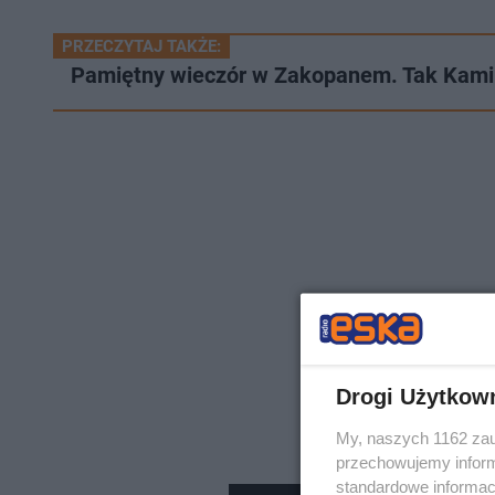
PRZECZYTAJ TAKŻE:
Pamiętny wieczór w Zakopanem. Tak Kamil
Drogi Użytkow
My, naszych 1162 zau
przechowujemy informa
standardowe informac