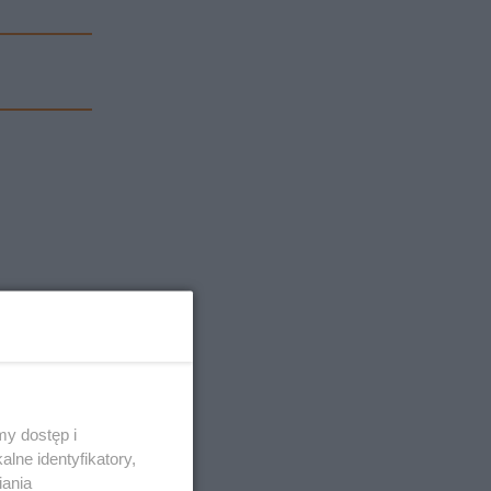
y dostęp i
lne identyfikatory,
iania