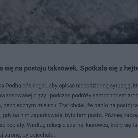
a się na postoju taksówek. Spotkała się z hej
 Podhalańskiego", aby opisać niecodzienną sytuacją, kt
 zaawansowanej ciąży i podczas podróży samochodem zrobił
 bezpiecznym miejscu. Traf chciał, że padło na postój 
 gdy na nim zaparkowała, było tam pusto. Później zaczęl
 kobiety. Według relacji ciężarne, kierowca, który się t
j stronę, by odjechała.