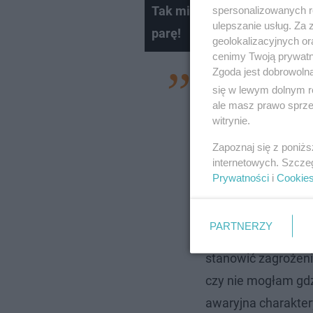
Tak mieszka i żyje Sylwia B
spersonalizowanych re
ulepszanie usług. Za
parę!
geolokalizacyjnych or
cenimy Twoją prywatno
Zgoda jest dobrowoln
- Powtórzyłam, że 
się w lewym dolnym r
pierwszym bezpiecz
ale masz prawo sprzec
witrynie.
mój samochód. Res
zaparkować nawet t
Zapoznaj się z poniż
internetowych. Szcze
kilka taksówek, któ
Prywatności
i
Cookie
klaksonem. Jeden 
Otworzyłam okno i 
PARTNERZY
mi się słabo podcza
stanowić zagrożen
czy nie mogłam gdz
awaryjna charaktery