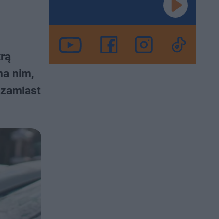
rą
na nim,
, zamiast