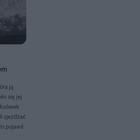
tem
óra ją
o się jej
taksówek
i zjeżdżać
am pojawił