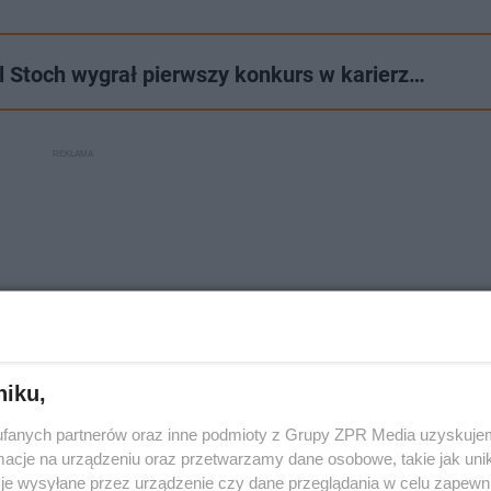
 Stoch wygrał pierwszy konkurs w karierz…
niku,
fanych partnerów oraz inne podmioty z Grupy ZPR Media uzyskujem
cje na urządzeniu oraz przetwarzamy dane osobowe, takie jak unika
je wysyłane przez urządzenie czy dane przeglądania w celu zapewn