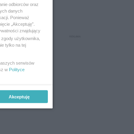
anie odbiorców oraz
nych danych
kacji. Ponieważ
ięcie „Akceptuję”.
ywatności znajdujący
ą zgody użytkownika,
 tylko na tej
 naszych serwisów
esz w
Polityce
Akceptuję