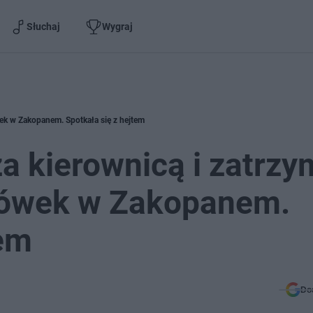
Słuchaj
Wygraj
wek w Zakopanem. Spotkała się z hejtem
za kierownicą i zatrzy
ksówek w Zakopanem.
tem
Do