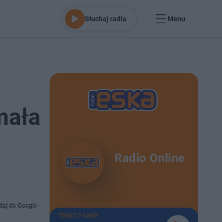
Słuchaj radia
Menu
mała
Radio Online
daj do Google
TERAZ GRAMY