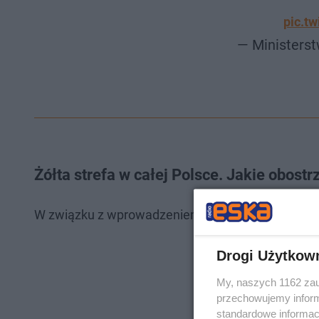
pic.t
— Ministers
Żółta strefa w całej Polsce. Jakie obos
W związku z wprowadzeniem żółtej strefy w całej P
Drogi Użytkow
My, naszych 1162 zau
przechowujemy informa
standardowe informac