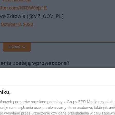
witter.com/HTDW0sjz1E
two Zdrowia (@MZ_GOV_PL)
October 8, 2020
ROZWIŃ
trzenia zostają wprowadzone?
olsce trzeba liczyć się z następującymi obostrzeniami:
niku,
fanych partnerów oraz inne podmioty z Grupy ZPR Media uzyskujem
cje na urządzeniu oraz przetwarzamy dane osobowe, takie jak unika
je wysyłane przez urządzenie czy dane przeglądania w celu zapewn