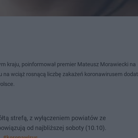
łym kraju, poinformował premier Mateusz Morawiecki na
ędu na wciąż rosnącą liczbę zakażeń koronawirusem dod
olsce.
żółtą strefą, z wyłączeniem powiatów ze
owiązują od najbliższej soboty (10.10).
#koronawirus