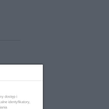
y dostęp i
lne identyfikatory,
iania