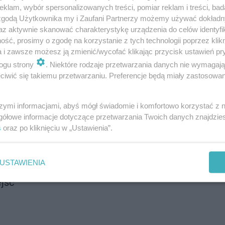
klam, wybór spersonalizowanych treści, pomiar reklam i treści, bad
 zgodą Użytkownika my i Zaufani Partnerzy możemy używać dokład
az aktywnie skanować charakterystykę urządzenia do celów identyfi
ść, prosimy o zgodę na korzystanie z tych technologii poprzez klikn
a i zawsze możesz ją zmienić/wycofać klikając przycisk ustawień pr
ogu strony
. Niektóre rodzaje przetwarzania danych nie wymagaj
iwić się takiemu przetwarzaniu. Preferencje będą miały zastosowanie
szymi informacjami, abyś mógł świadomie i komfortowo korzystać z
prawdziliśmy
gółowe informacje dotyczące przetwarzania Twoich danych znajdzi
s
oraz po kliknięciu w „Ustawienia”.
eo
USTAWIENIA
c. publiczności; w plenerze - max. 100 osób
ejsc