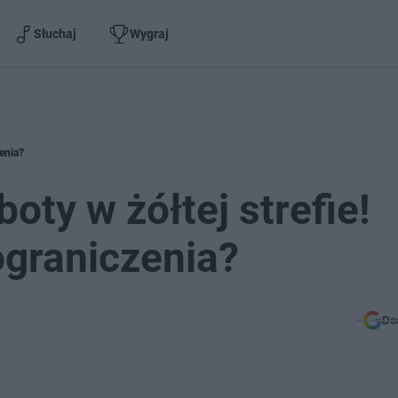
Słuchaj
Wygraj
zenia?
ty w żółtej strefie!
ograniczenia?
Do