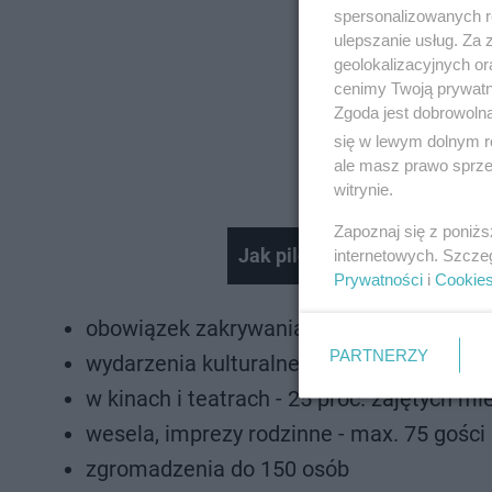
spersonalizowanych re
ulepszanie usług. Za
geolokalizacyjnych or
cenimy Twoją prywatno
Zgoda jest dobrowoln
się w lewym dolnym r
ale masz prawo sprzec
witrynie.
Zapoznaj się z poniż
Jak pilotuje się samolot? S
internetowych. Szcze
Prywatności
i
Cookie
Nie można odtworzyć wid
obowiązek zakrywania ust i nosa
Spróbuj ponownie
PARTNERZY
wydarzenia kulturalne - z udziałem 25 pro
w kinach i teatrach - 25 proc. zajętych mi
wesela, imprezy rodzinne - max. 75 gości
zgromadzenia do 150 osób