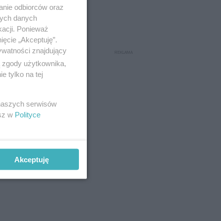
anie odbiorców oraz
nych danych
kacji. Ponieważ
ięcie „Akceptuję”.
ywatności znajdujący
ą zgody użytkownika,
 tylko na tej
 naszych serwisów
esz w
Polityce
Akceptuję