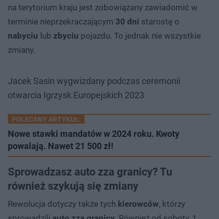
na terytorium kraju jest zobowiązany zawiadomić w
terminie nieprzekraczającym
30 dni
starostę o
nabyciu
lub
zbyciu
pojazdu. To jednak nie wszystkie
zmiany.
Jacek Sasin wygwizdany podczas ceremonii
otwarcia Igrzysk Europejskich 2023
POLECANY ARTYKUŁ:
Nowe stawki mandatów w 2024 roku. Kwoty
powalają. Nawet 21 500 zł!
Sprowadzasz auto zza granicy? Tu
również szykują się zmiany
Rewolucja dotyczy także tych
kierowców
, którzy
sprowadzili
auto zza granicy
. Również od soboty, 1