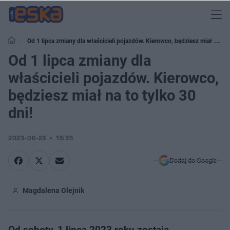
Od 1 lipca zmiany dla właścicieli pojazdów. Kierowco, będziesz miał na to
tylko 30 dni!
Od 1 lipca zmiany dla
właścicieli pojazdów. Kierowco,
będziesz miał na to tylko 30
dni!
2023-06-23
13:35
Dodaj do Google
Magdalena Olejnik
Od soboty, 1 lipca 2023 roku zostają