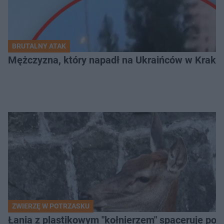
BRUTALNY ATAK
Mężczyzna, który napadł na Ukraińców w Krakowie
ZWIERZĘ W POTRZASKU
Łania z plastikowym "kołnierzem" spaceruje po s