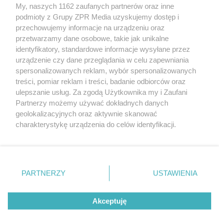
My, naszych 1162 zaufanych partnerów oraz inne
Żaden utwór zamieszczony w serwisie nie może być powielany i
podmioty z Grupy ZPR Media uzyskujemy dostęp i
rozpowszechniany lub dalej rozpowszechniany w jakikolwiek sposób (w
przechowujemy informacje na urządzeniu oraz
tym także elektroniczny lub mechaniczny) na jakimkolwiek polu
eksploatacji w jakiejkolwiek formie, włącznie z umieszczaniem w
przetwarzamy dane osobowe, takie jak unikalne
Internecie bez pisemnej zgody właściciela praw. Jakiekolwiek użycie lub
identyfikatory, standardowe informacje wysyłane przez
wykorzystanie utworów w całości lub w części z naruszeniem prawa,
tzn. bez właściwej zgody, jest zabronione pod groźbą kary i może być
urządzenie czy dane przeglądania w celu zapewniania
ścigane prawnie.
spersonalizowanych reklam, wybór spersonalizowanych
treści, pomiar reklam i treści, badanie odbiorców oraz
ulepszanie usług. Za zgodą Użytkownika my i Zaufani
Partnerzy możemy używać dokładnych danych
geolokalizacyjnych oraz aktywnie skanować
charakterystykę urządzenia do celów identyfikacji.
Ponieważ cenimy Twoją prywatność, prosimy o zgodę na
O nas
korzystanie z tych technologii poprzez kliknięcie
Informacje prawne
„Akceptuję”. Zgoda jest dobrowolna i zawsze możesz ją
zmienić/wycofać klikając przycisk ustawień prywatności
PARTNERZY
USTAWIENIA
Nasze serwisy
znajdujący się w lewym dolnym rogu strony
. Niektóre
rodzaje przetwarzania danych nie wymagają zgody
© 2026 Grupa ZPR Media
Akceptuję
użytkownika, ale masz prawo sprzeciwić się takiemu
przetwarzaniu. Preferencje będą miały zastosowanie tylko