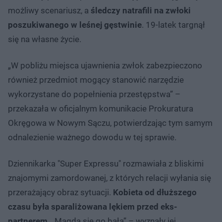
możliwy scenariusz, a
śledczy natrafili na zwłoki
poszukiwanego w leśnej gęstwinie
. 19-latek targnął
się na własne życie.
„W pobliżu miejsca ujawnienia zwłok zabezpieczono
również przedmiot mogący stanowić narzędzie
wykorzystane do popełnienia przestępstwa” –
przekazała w oficjalnym komunikacie Prokuratura
Okręgowa w Nowym Sączu, potwierdzając tym samym
odnalezienie ważnego dowodu w tej sprawie.
Dziennikarka "Super Expressu" rozmawiała z bliskimi
znajomymi zamordowanej, z których relacji wyłania się
przerażający obraz sytuacji.
Kobieta od dłuższego
czasu była sparaliżowana lękiem przed eks-
partnerem
. „Magda się go bała” – wyznały jej