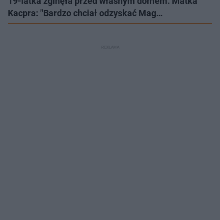
19-latka zginęła przed własnym domem. Matka
Kacpra: "Bardzo chciał odzyskać Mag…