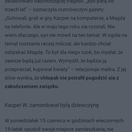
zwiastowało nadchodzącej tragedii. „Byli parą od
trzech lat” – zaznaczyła rozmówczyni gazety.
„Gotowali, grali w gry, Kacper na komputerze, a Magda
na telefonie. Ale w maju tego roku się rozstali. Nie
wiem dlaczego, syn nie mówił na ten temat. W ogóle na
temat rozstania raczej milczał, ale bardzo chciał
odzyskać Magdę. To był dla niego szok, bo myślał, że
zawsze będą już razem. Wymyślił, że będzie ją
przepraszał, kupował kwiaty” – relacjonuje matka. Z jej
słów wynika, że
chłopak nie potrafił pogodzić się z
zakończeniem związku
.
Kacper W. zamordował byłą dziewczynę
W poniedziałek 15 czerwca w godzinach wieczornych
19-latek opuścił swoje miejsce zamieszkania, nie