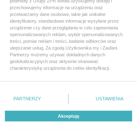
podmioty z Grupy ZPR Media uzyskujemy dostęp i
przechowujemy informacje na urządzeniu oraz
przetwarzamy dane osobowe, takie jak unikalne
identyfikatory, standardowe informacje wysyłane przez
urządzenie czy dane przeglądania w celu zapewniania
spersonalizowanych reklam, wybór spersonalizowanych
treści, pomiar reklam i treści, badanie odbiorców oraz
ulepszanie usług. Za zgodą Użytkownika my i Zaufani
Partnerzy możemy używać dokładnych danych
geolokalizacyjnych oraz aktywnie skanować
TEST OSOBOWOŚCI
Psychotest. Wybierz jeden kwiat i
charakterystykę urządzenia do celów identyfikacji.
Ponieważ cenimy Twoją prywatność, prosimy o zgodę na
sprawdź, jaki masz typ osobowości
korzystanie z tych technologii poprzez kliknięcie
„Akceptuję”. Zgoda jest dobrowolna i zawsze możesz ją
ZOBACZ WIĘCEJ
zmienić/wycofać klikając przycisk ustawień prywatności
PARTNERZY
USTAWIENIA
znajdujący się w lewym dolnym rogu strony
. Niektóre
rodzaje przetwarzania danych nie wymagają zgody
Akceptuję
użytkownika, ale masz prawo sprzeciwić się takiemu
przetwarzaniu. Preferencje będą miały zastosowanie tylko
na tej witrynie.