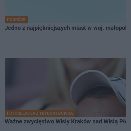
PODRÓŻE
Jedno z najpiękniejszych miast w woj. małopol
FOTORELACJA Z TRYBUN I BOISKA
Ważne zwycięstwo Wisły Kraków nad Wisłą Płoc