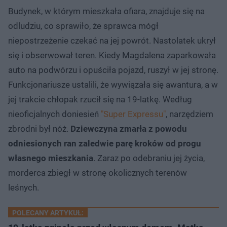
Budynek, w którym mieszkała ofiara, znajduje się na
odludziu, co sprawiło, że sprawca mógł
niepostrzeżenie czekać na jej powrót. Nastolatek ukrył
się i obserwował teren. Kiedy Magdalena zaparkowała
auto na podwórzu i opuściła pojazd, ruszył w jej stronę.
Funkcjonariusze ustalili, że wywiązała się awantura, a w
jej trakcie chłopak rzucił się na 19-latkę. Według
nieoficjalnych doniesień
"Super Expressu"
, narzędziem
zbrodni był nóż.
Dziewczyna zmarła z powodu
odniesionych ran zaledwie parę kroków od progu
własnego mieszkania
. Zaraz po odebraniu jej życia,
morderca zbiegł w stronę okolicznych terenów
leśnych.
POLECANY ARTYKUŁ: