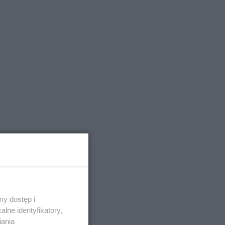
y dostęp i
lne identyfikatory,
iania