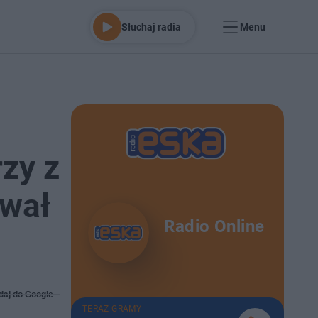
Słuchaj radia
Menu
zy z
ował
Radio Online
daj do Google
TERAZ GRAMY