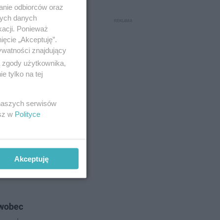
anie odbiorców oraz
nych danych
kacji. Ponieważ
ięcie „Akceptuję”.
ywatności znajdujący
ą zgody użytkownika,
 tylko na tej
 naszych serwisów
esz w
Polityce
Akceptuję
 wobec