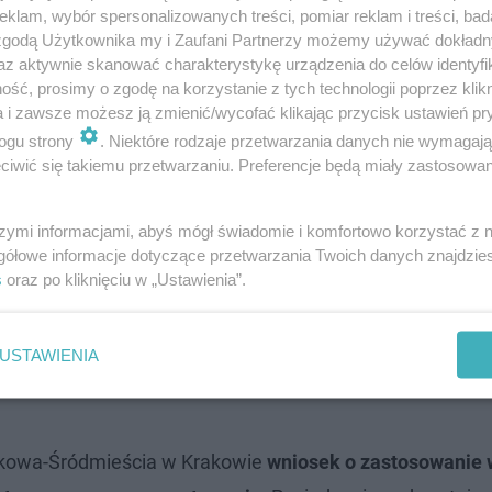
klam, wybór spersonalizowanych treści, pomiar reklam i treści, bad
zy z Krakowa. O swoich zamiarach poinfo…
 zgodą Użytkownika my i Zaufani Partnerzy możemy używać dokład
az aktywnie skanować charakterystykę urządzenia do celów identyfi
ść, prosimy o zgodę na korzystanie z tych technologii poprzez klikn
a i zawsze możesz ją zmienić/wycofać klikając przycisk ustawień pr
ogu strony
. Niektóre rodzaje przetwarzania danych nie wymagaj
iwić się takiemu przetwarzaniu. Preferencje będą miały zastosowanie
szymi informacjami, abyś mógł świadomie i komfortowo korzystać z
gółowe informacje dotyczące przetwarzania Twoich danych znajdzi
s
oraz po kliknięciu w „Ustawienia”.
USTAWIENIA
akowa-Śródmieścia w Krakowie
wniosek o zastosowanie