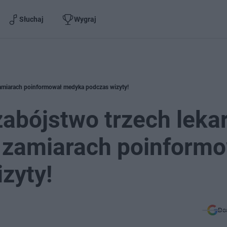
Słuchaj
Wygraj
zamiarach poinformował medyka podczas wizyty!
zabójstwo trzech lekar
 zamiarach poinform
zyty!
Do