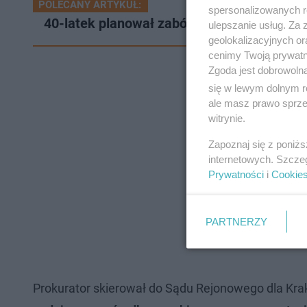
POLECANY ARTYKUŁ:
spersonalizowanych re
40-latek planował zabójstwo trzech lekar
ulepszanie usług. Za
geolokalizacyjnych or
cenimy Twoją prywatno
Zgoda jest dobrowoln
się w lewym dolnym r
ale masz prawo sprzec
witrynie.
Zapoznaj się z poniż
internetowych. Szcze
Prywatności
i
Cookie
PARTNERZY
Prokurator skierował do Sądu Rejonowego dla Kr