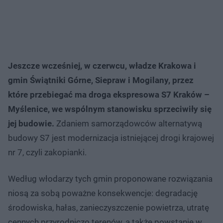
Jeszcze wcześniej, w czerwcu, władze Krakowa i
gmin Świątniki Górne, Siepraw i Mogilany, przez
które przebiegać ma droga ekspresowa S7 Kraków –
Myślenice, we wspólnym stanowisku sprzeciwiły się
jej budowie.
Zdaniem samorządowców alternatywą
budowy S7 jest modernizacja istniejącej drogi krajowej
nr 7, czyli zakopianki.
Według włodarzy tych gmin proponowane rozwiązania
niosą za sobą poważne konsekwencje: degradację
środowiska, hałas, zanieczyszczenie powietrza, utratę
cennych przyrodniczo terenów, a także powstanie w