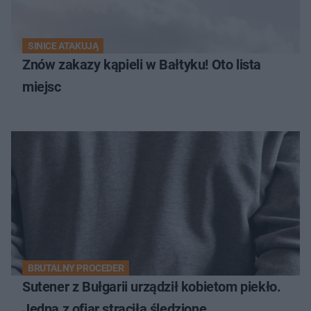
SINICE ATAKUJĄ
Znów zakazy kąpieli w Bałtyku! Oto lista
miejsc
BRUTALNY PROCEDER
Sutener z Bułgarii urządził kobietom piekło.
Jedna z ofiar straciła śledzionę