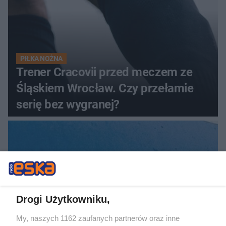
PIŁKA NOŻNA
Trener Cracovii przed meczem ze
Śląskiem Wrocław. Czy przełamie
serię bez wygranej?
Drogi Użytkowniku,
My, naszych 1162 zaufanych partnerów oraz inne