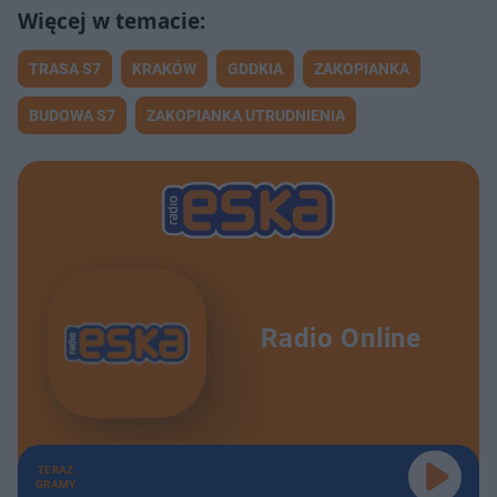
TRASA S7
KRAKÓW
GDDKIA
ZAKOPIANKA
BUDOWA S7
ZAKOPIANKA UTRUDNIENIA
Radio Online
TERAZ
GRAMY