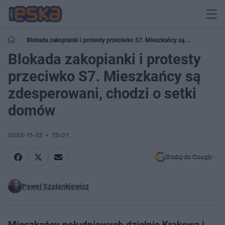
Blokada zakopianki i protesty przeciwko S7. Mieszkańcy są
zdesperowani, chodzi o setki domów
Blokada zakopianki i protesty
przeciwko S7. Mieszkańcy są
zdesperowani, chodzi o setki
domów
2025-11-23
15:01
Dodaj do Google
Paweł Szałankiewicz
Mieszkańcy południowych dzielnic Krakowa i