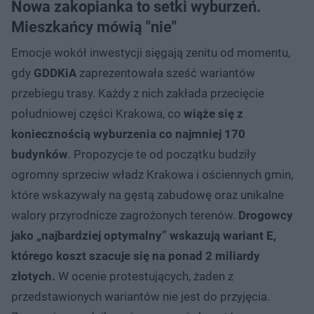
Nowa zakopianka to setki wyburzeń.
Mieszkańcy mówią "nie"
Emocje wokół inwestycji sięgają zenitu od momentu,
gdy
GDDKiA
zaprezentowała sześć wariantów
przebiegu trasy. Każdy z nich zakłada przecięcie
południowej części Krakowa, co
wiąże się z
koniecznością wyburzenia co najmniej 170
budynków
. Propozycje te od początku budziły
ogromny sprzeciw władz Krakowa i ościennych gmin,
które wskazywały na gęstą zabudowę oraz unikalne
walory przyrodnicze zagrożonych terenów.
Drogowcy
jako „najbardziej optymalny” wskazują wariant E,
którego koszt szacuje się na ponad 2 miliardy
złotych.
W ocenie protestujących, żaden z
przedstawionych wariantów nie jest do przyjęcia.