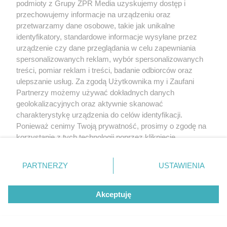
podmioty z Grupy ZPR Media uzyskujemy dostęp i
Zagrożenie wybuchem w
przechowujemy informacje na urządzeniu oraz
Swarzędzu. Policja zatrzymała 35-
przetwarzamy dane osobowe, takie jak unikalne
identyfikatory, standardowe informacje wysyłane przez
latka, który zgłosił ładunek w swoim
urządzenie czy dane przeglądania w celu zapewniania
aucie
spersonalizowanych reklam, wybór spersonalizowanych
treści, pomiar reklam i treści, badanie odbiorców oraz
ulepszanie usług. Za zgodą Użytkownika my i Zaufani
Partnerzy możemy używać dokładnych danych
geolokalizacyjnych oraz aktywnie skanować
charakterystykę urządzenia do celów identyfikacji.
Ponieważ cenimy Twoją prywatność, prosimy o zgodę na
korzystanie z tych technologii poprzez kliknięcie
„Akceptuję”. Zgoda jest dobrowolna i zawsze możesz ją
zmienić/wycofać klikając przycisk ustawień prywatności
PARTNERZY
USTAWIENIA
Oszustwo w powiecie trzebnickim.
znajdujący się w lewym dolnym rogu strony
. Niektóre
Małżeństwo seniorów straciło 240
rodzaje przetwarzania danych nie wymagają zgody
Akceptuję
użytkownika, ale masz prawo sprzeciwić się takiemu
000 zł
przetwarzaniu. Preferencje będą miały zastosowanie tylko
na tej witrynie.