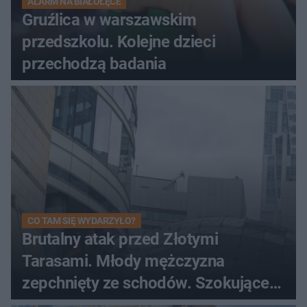
ALARM NA BIAŁOŁĘCE
Gruźlica w warszawskim
przedszkolu. Kolejne dzieci
przechodzą badania
CO TAM SIĘ WYDARZYŁO?
Brutalny atak przed Złotymi
Tarasami. Młody mężczyzna
zepchnięty ze schodów. Szokujące
nagranie krąży po sieci