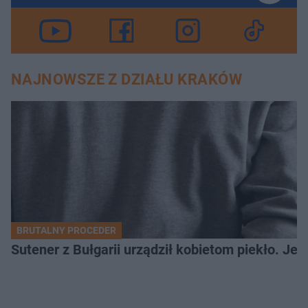
NAJNOWSZE Z DZIAŁU KRAKÓW
BRUTALNY PROCEDER
Sutener z Bułgarii urządził kobietom piekło. Jedn