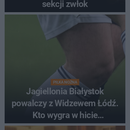
sekcji zwłok
PIŁKA NOŻNA
Jagiellonia Białystok
powalczy z Widzewem Łódź.
Kto wygra w hicie
Ekstraklasy?