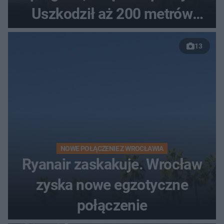
Uszkodził aż 200 metrów
nowej drogi
13
NOWE POŁĄCZENIE Z WROCŁAWIA
Ryanair zaskakuje. Wrocław
zyska nowe egzotyczne
połączenie