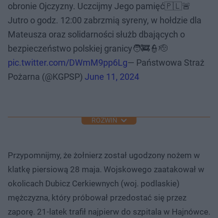
obronie Ojczyzny. Uczcijmy Jego pamięć🇵🇱🚨
Jutro o godz. 12:00 zabrzmią syreny, w hołdzie dla
Mateusza oraz solidarności służb dbających o
bezpieczeństwo polskiej granicy🧑‍🚒👮🫡
pic.twitter.com/DWmM9pp6Lg
— Państwowa Straż
Pożarna (@KGPSP)
June 11, 2024
ROZWIŃ
Przypomnijmy, że żołnierz został ugodzony nożem w
klatkę piersiową 28 maja. Wojskowego zaatakował w
okolicach Dubicz Cerkiewnych (woj. podlaskie)
mężczyzna, który próbował przedostać się przez
zaporę. 21-latek trafił najpierw do szpitala w Hajnówce.