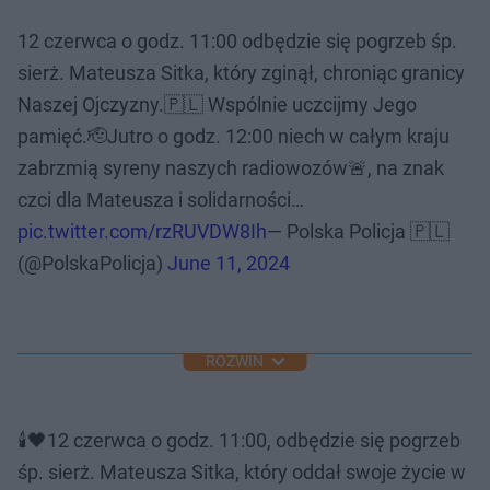
12 czerwca o godz. 11:00 odbędzie się pogrzeb śp.
sierż. Mateusza Sitka, który zginął, chroniąc granicy
Naszej Ojczyzny.🇵🇱 Wspólnie uczcijmy Jego
pamięć.🫡Jutro o godz. 12:00 niech w całym kraju
zabrzmią syreny naszych radiowozów🚨, na znak
czci dla Mateusza i solidarności…
pic.twitter.com/rzRUVDW8Ih
— Polska Policja 🇵🇱
(@PolskaPolicja)
June 11, 2024
ROZWIŃ
🕯️🖤12 czerwca o godz. 11:00, odbędzie się pogrzeb
śp. sierż. Mateusza Sitka, który oddał swoje życie w