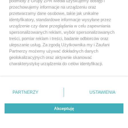
podmioty z Grupy ZPR Media uzyskujemy dostęp i
Ile zapłacą za słynną rękę Boga?
przechowujemy informacje na urządzeniu oraz
przetwarzamy dane osobowe, takie jak unikalne
ZOBACZ WIĘCEJ
identyfikatory, standardowe informacje wysyłane przez
urządzenie czy dane przeglądania w celu zapewniania
spersonalizowanych reklam, wybór spersonalizowanych
treści, pomiar reklam i treści, badanie odbiorców oraz
ulepszanie usług. Za zgodą Użytkownika my i Zaufani
Partnerzy możemy używać dokładnych danych
geolokalizacyjnych oraz aktywnie skanować
charakterystykę urządzenia do celów identyfikacji.
Ponieważ cenimy Twoją prywatność, prosimy o zgodę na
korzystanie z tych technologii poprzez kliknięcie
„Akceptuję”. Zgoda jest dobrowolna i zawsze możesz ją
zmienić/wycofać klikając przycisk ustawień prywatności
PARTNERZY
USTAWIENIA
znajdujący się w lewym dolnym rogu strony
. Niektóre
rodzaje przetwarzania danych nie wymagają zgody
Akceptuję
użytkownika, ale masz prawo sprzeciwić się takiemu
przetwarzaniu. Preferencje będą miały zastosowanie tylko
na tej witrynie.