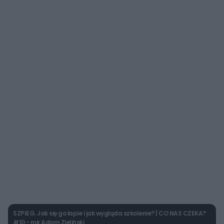
SZPIEG. Jak się go łapie i jak wygląda szkolenie? | CO NAS CZEKA?
#10 - mjr Adam Zieliński