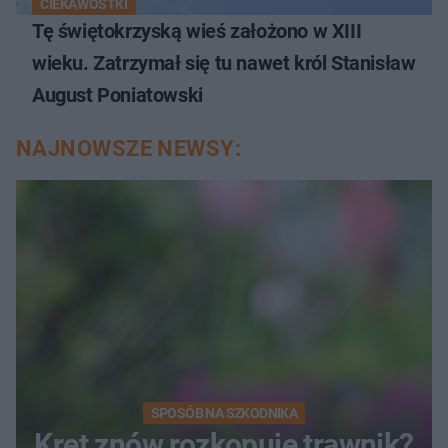
CIEKAWOSTKI
Tę świętokrzyską wieś założono w XIII
wieku. Zatrzymał się tu nawet król Stanisław
August Poniatowski
NAJNOWSZE NEWSY:
SPOSÓB NA SZKODNIKA
Kret znów rozkopuje trawnik?