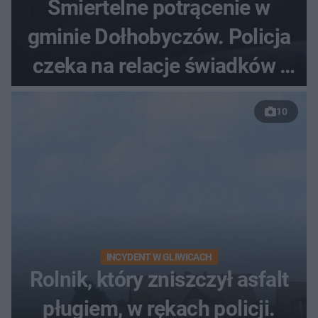
Śmiertelne potrącenie w
gminie Dołhobyczów. Policja
czeka na relacje świadków i
nagrania z kamer
10
INCYDENT W GLIWICACH
Rolnik, który zniszczył asfalt
pługiem, w rękach policji.