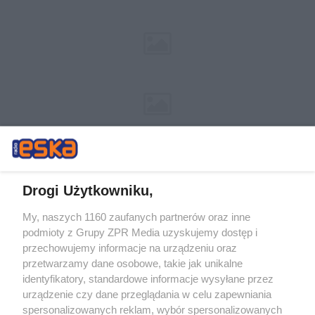
Drogi Użytkowniku,
My, naszych 1160 zaufanych partnerów oraz inne
Żaden utwór zamieszczony w serwisie nie może być powielany i
podmioty z Grupy ZPR Media uzyskujemy dostęp i
rozpowszechniany lub dalej rozpowszechniany w jakikolwiek sposób (w
przechowujemy informacje na urządzeniu oraz
tym także elektroniczny lub mechaniczny) na jakimkolwiek polu
eksploatacji w jakiejkolwiek formie, włącznie z umieszczaniem w
przetwarzamy dane osobowe, takie jak unikalne
Internecie bez pisemnej zgody właściciela praw. Jakiekolwiek użycie lub
identyfikatory, standardowe informacje wysyłane przez
wykorzystanie utworów w całości lub w części z naruszeniem prawa,
tzn. bez właściwej zgody, jest zabronione pod groźbą kary i może być
urządzenie czy dane przeglądania w celu zapewniania
ścigane prawnie.
spersonalizowanych reklam, wybór spersonalizowanych