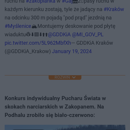
ruchu na
#zakopianka
w
#Gaj
🌉2⃣pasy ruchu w
każdym kierunku zostają, tyle że jadący na
#Kraków
na odcinku 300 m pojadą "pod prąd" jezdnią na
#Myślenice
🏔️Montujemy deskowanie pod płytę
wiaduktu👷⬇️🟩⬇️⬆️⬆️
@GDDKiA
@MI_GOV_PL
pic.twitter.com/5L962MbfXh
— GDDKiA Kraków
(@GDDKiA_Krakow)
January 19, 2024
ROZWIŃ
Konkurs indywidualny Pucharu Świata w
skokach narciarskich w Zakopanem. Na
Podhalu zrobiło się biało-czerwono: