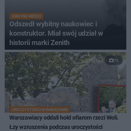
SMUTNE WIEŚCI
Odszedł wybitny naukowiec i
konstruktor. Miał swój udział w
historii marki Zenith
75
UROCZYSTOŚCI W WARSZAWIE
Warszawiacy oddali hołd ofiarom rzezi Woli.
Łzy wzruszenia podczas uroczystości