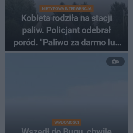
NIETYPOWA INTERWENCJA
Kobieta rodziła na stacji
paliw. Policjant odebrał
poród. "Paliwo za darmo lub
50 %!"
6
WIADOMOŚCI
Wszedł do Bugu, chwilę