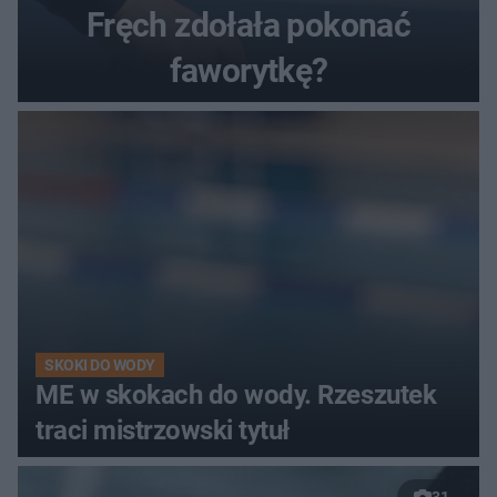
Fręch zdołała pokonać
faworytkę?
SKOKI DO WODY
ME w skokach do wody. Rzeszutek
traci mistrzowski tytuł