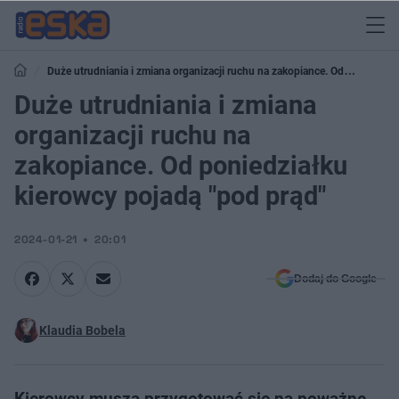
Duże utrudniania i zmiana organizacji ruchu na zakopiance. Od
poniedziałku kierowcy pojadą "pod prąd"
Duże utrudniania i zmiana
organizacji ruchu na
zakopiance. Od poniedziałku
kierowcy pojadą "pod prąd"
2024-01-21
20:01
Dodaj do Google
Klaudia Bobela
Kierowcy muszą przygotować się na poważne