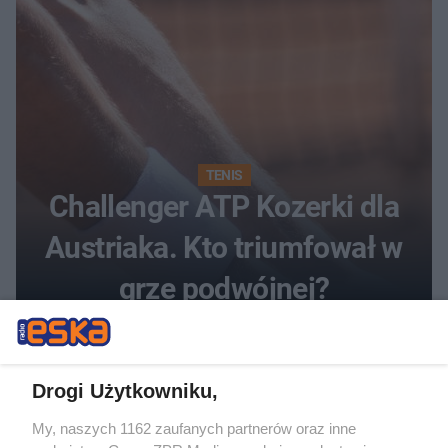
TENIS
Challenger ATP Kozerki dla
Austriaka. Kto triumfował w
grze podwójnej?
Drogi Użytkowniku,
My, naszych 1162 zaufanych partnerów oraz inne