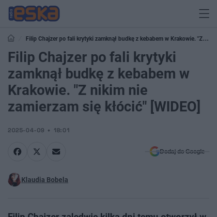
Filip Chajzer po fali krytyki zamknął budkę z kebabem w Krakowie. "Z
nikim nie zamierzam się kłócić" [WIDEO]
Filip Chajzer po fali krytyki
zamknął budkę z kebabem w
Krakowie. "Z nikim nie
zamierzam się kłócić" [WIDEO]
2025-04-09
18:01
Dodaj do Google
Klaudia Bobela
Filip Chajzer zaledwie kilka dni temu otworzył w