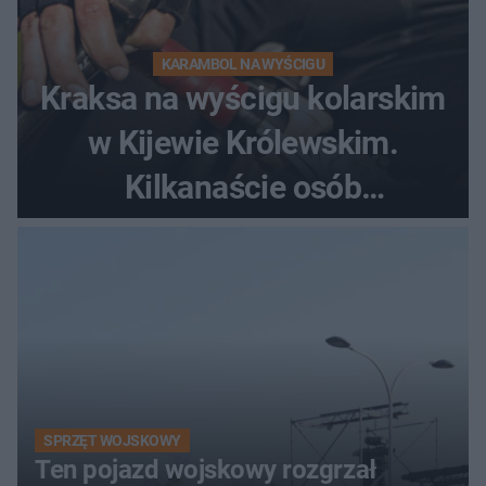
KARAMBOL NA WYŚCIGU
Kraksa na wyścigu kolarskim
w Kijewie Królewskim.
Kilkanaście osób
poszkodowanych, lądował
śmigłowiec LPR
SPRZĘT WOJSKOWY
Ten pojazd wojskowy rozgrzał