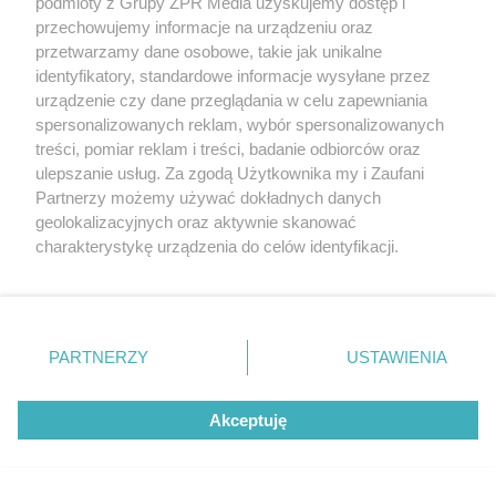
podmioty z Grupy ZPR Media uzyskujemy dostęp i
przechowujemy informacje na urządzeniu oraz
przetwarzamy dane osobowe, takie jak unikalne
identyfikatory, standardowe informacje wysyłane przez
urządzenie czy dane przeglądania w celu zapewniania
ŻUŻEL
spersonalizowanych reklam, wybór spersonalizowanych
2. Ekstraliga żużlowa dla
treści, pomiar reklam i treści, badanie odbiorców oraz
ulepszanie usług. Za zgodą Użytkownika my i Zaufani
ekipy z Krosna. Kto zgarnął
Partnerzy możemy używać dokładnych danych
geolokalizacyjnych oraz aktywnie skanować
cenny punkt bonusowy?
charakterystykę urządzenia do celów identyfikacji.
Ponieważ cenimy Twoją prywatność, prosimy o zgodę na
korzystanie z tych technologii poprzez kliknięcie
„Akceptuję”. Zgoda jest dobrowolna i zawsze możesz ją
zmienić/wycofać klikając przycisk ustawień prywatności
PARTNERZY
USTAWIENIA
znajdujący się w lewym dolnym rogu strony
. Niektóre
rodzaje przetwarzania danych nie wymagają zgody
Akceptuję
użytkownika, ale masz prawo sprzeciwić się takiemu
przetwarzaniu. Preferencje będą miały zastosowanie tylko
na tej witrynie.