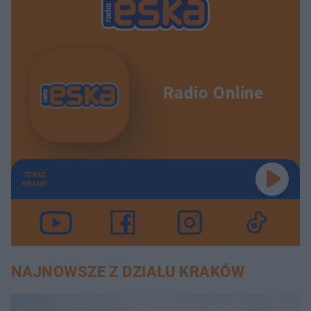
Radio Online
TERAZ
GRAMY
NAJNOWSZE Z DZIAŁU KRAKÓW