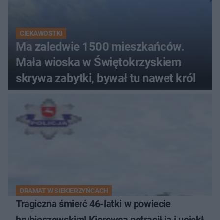
CIEKAWOSTKI
Ma zaledwie 1500 mieszkańców.
Mała wioska w Świętokrzyskiem
skrywa zabytki, bywał tu nawet król
DRAMAT W SIEKIERZYŃCACH
Tragiczna śmierć 46-latki w powiecie
hrubieszowskim! Kierowca potrącił ją i uciekł