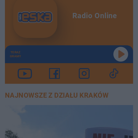
Radio Online
TERAZ
GRAMY
NAJNOWSZE Z DZIAŁU KRAKÓW