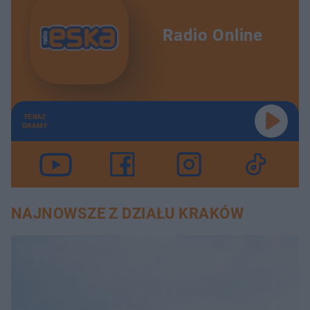
Radio Online
TERAZ
GRAMY
NAJNOWSZE Z DZIAŁU KRAKÓW