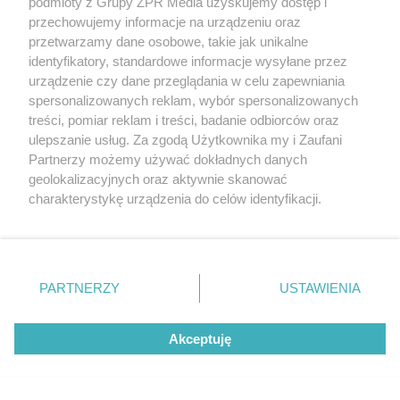
podmioty z Grupy ZPR Media uzyskujemy dostęp i
przechowujemy informacje na urządzeniu oraz
przetwarzamy dane osobowe, takie jak unikalne
identyfikatory, standardowe informacje wysyłane przez
ZAKUPY
urządzenie czy dane przeglądania w celu zapewniania
Jesień w Pepco! Stylowe kubki i
spersonalizowanych reklam, wybór spersonalizowanych
treści, pomiar reklam i treści, badanie odbiorców oraz
dodatki w świetnych cenach
ulepszanie usług. Za zgodą Użytkownika my i Zaufani
Partnerzy możemy używać dokładnych danych
ZOBACZ WIĘCEJ
geolokalizacyjnych oraz aktywnie skanować
charakterystykę urządzenia do celów identyfikacji.
Ponieważ cenimy Twoją prywatność, prosimy o zgodę na
korzystanie z tych technologii poprzez kliknięcie
„Akceptuję”. Zgoda jest dobrowolna i zawsze możesz ją
zmienić/wycofać klikając przycisk ustawień prywatności
PARTNERZY
USTAWIENIA
znajdujący się w lewym dolnym rogu strony
. Niektóre
rodzaje przetwarzania danych nie wymagają zgody
Akceptuję
użytkownika, ale masz prawo sprzeciwić się takiemu
przetwarzaniu. Preferencje będą miały zastosowanie tylko
na tej witrynie.