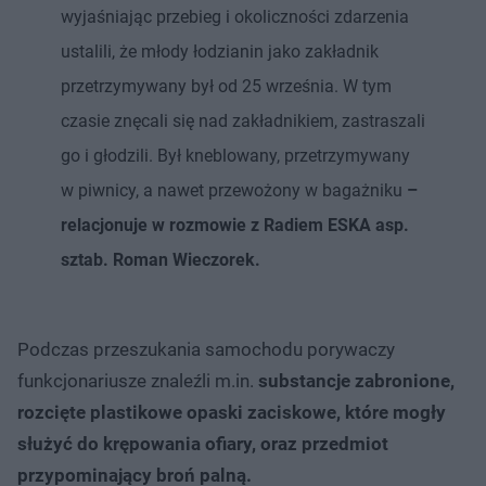
wyjaśniając przebieg i okoliczności zdarzenia
ustalili, że młody łodzianin jako zakładnik
przetrzymywany był od 25 września. W tym
czasie znęcali się nad zakładnikiem, zastraszali
go i głodzili. Był kneblowany, przetrzymywany
w piwnicy, a nawet przewożony w bagażniku
–
relacjonuje w rozmowie z Radiem ESKA asp.
sztab. Roman Wieczorek.
Podczas przeszukania samochodu porywaczy
funkcjonariusze znaleźli m.in.
substancje zabronione,
rozcięte plastikowe opaski zaciskowe, które mogły
służyć do krępowania ofiary, oraz przedmiot
przypominający broń palną.