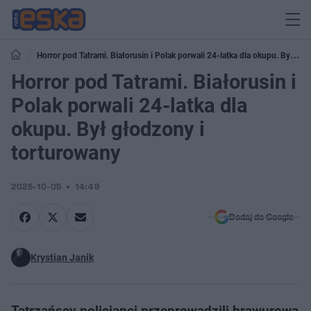
Horror pod Tatrami. Białorusin i Polak porwali 24-latka dla okupu. Był
głodzony i torturowany
Horror pod Tatrami. Białorusin i
Polak porwali 24-latka dla
okupu. Był głodzony i
torturowany
2025-10-05
14:49
Dodaj do Google
Krystian Janik
Tatrzańscy policjanci przeprowadzili brawurową