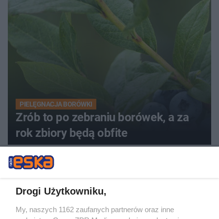
PIELĘGNACJA BORÓWKI
Zrób to po zebraniu borówek, a za
rok zbiory będą obfite
Drogi Użytkowniku,
My, naszych 1162 zaufanych partnerów oraz inne