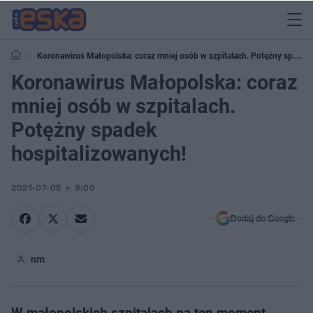
Koronawirus Małopolska: coraz mniej osób w szpitalach. Potężny spadek
hospitalizowanych!
Koronawirus Małopolska: coraz
mniej osób w szpitalach.
Potężny spadek
hospitalizowanych!
2021-07-05
9:00
Dodaj do Google
nm
W małopolskich szpitalach na ten moment