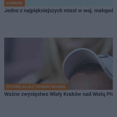
PODRÓŻE
Jedno z najpiękniejszych miast w woj. małopol
FOTORELACJA Z TRYBUN I BOISKA
Ważne zwycięstwo Wisły Kraków nad Wisłą Płoc