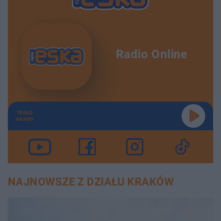
Radio Online
TERAZ
GRAMY
NAJNOWSZE Z DZIAŁU KRAKÓW