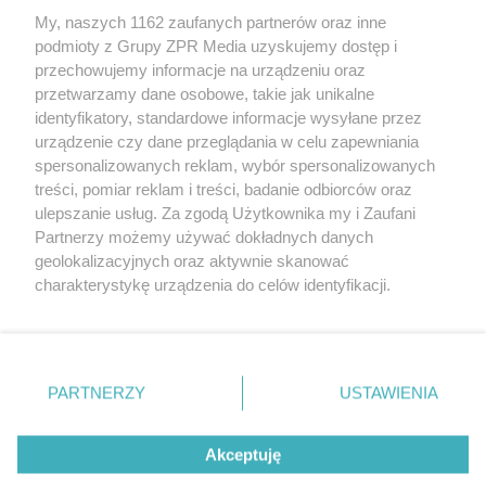
My, naszych 1162 zaufanych partnerów oraz inne
Żaden utwór zamieszczony w serwisie nie może być powielany i
podmioty z Grupy ZPR Media uzyskujemy dostęp i
rozpowszechniany lub dalej rozpowszechniany w jakikolwiek sposób (w
przechowujemy informacje na urządzeniu oraz
tym także elektroniczny lub mechaniczny) na jakimkolwiek polu
eksploatacji w jakiejkolwiek formie, włącznie z umieszczaniem w
przetwarzamy dane osobowe, takie jak unikalne
Internecie bez pisemnej zgody właściciela praw. Jakiekolwiek użycie lub
identyfikatory, standardowe informacje wysyłane przez
wykorzystanie utworów w całości lub w części z naruszeniem prawa,
tzn. bez właściwej zgody, jest zabronione pod groźbą kary i może być
urządzenie czy dane przeglądania w celu zapewniania
ścigane prawnie.
spersonalizowanych reklam, wybór spersonalizowanych
treści, pomiar reklam i treści, badanie odbiorców oraz
ulepszanie usług. Za zgodą Użytkownika my i Zaufani
Partnerzy możemy używać dokładnych danych
geolokalizacyjnych oraz aktywnie skanować
charakterystykę urządzenia do celów identyfikacji.
Ponieważ cenimy Twoją prywatność, prosimy o zgodę na
O nas
korzystanie z tych technologii poprzez kliknięcie
Informacje prawne
„Akceptuję”. Zgoda jest dobrowolna i zawsze możesz ją
zmienić/wycofać klikając przycisk ustawień prywatności
PARTNERZY
USTAWIENIA
Nasze serwisy
znajdujący się w lewym dolnym rogu strony
. Niektóre
rodzaje przetwarzania danych nie wymagają zgody
© 2026 Grupa ZPR Media
Akceptuję
użytkownika, ale masz prawo sprzeciwić się takiemu
przetwarzaniu. Preferencje będą miały zastosowanie tylko