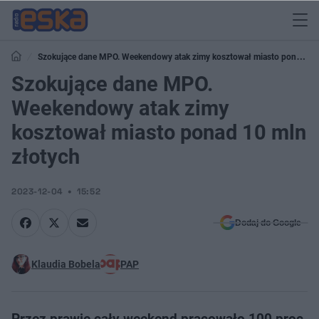
Szokujące dane MPO. Weekendowy atak zimy kosztował miasto ponad
10 mln złotych
Szokujące dane MPO.
Weekendowy atak zimy
kosztował miasto ponad 10 mln
złotych
2023-12-04
15:52
Dodaj do Google
Klaudia Bobela
PAP
Przez prawie cały weekend pracowało 100 proc.