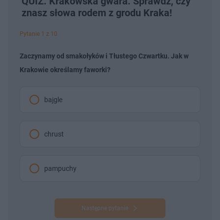
QUIZ. Krakowska gwara. Sprawdź, czy
znasz słowa rodem z grodu Kraka!
Pytanie 1 z 10
Zaczynamy od smakołyków i Tłustego Czwartku. Jak w
Krakowie określamy faworki?
bajgle
chrust
pampuchy
Następne pytanie