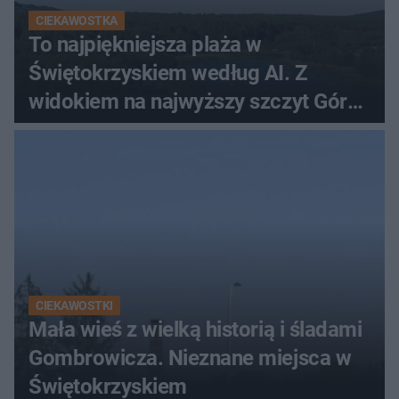
CIEKAWOSTKA
To najpiękniejsza plaża w
Świętokrzyskiem według AI. Z
widokiem na najwyższy szczyt Gór
Świętokrzyskich
CIEKAWOSTKI
Mała wieś z wielką historią i śladami
Gombrowicza. Nieznane miejsca w
Świętokrzyskiem