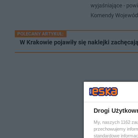
wyjaśniające - powi
Komendy Wojewódzki
POLECANY ARTYKUŁ:
W Krakowie pojawiły się naklejki zachęca
Drogi Użytkow
My, naszych 1162 zau
przechowujemy informa
standardowe informac