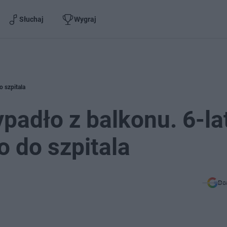
Słuchaj
Wygraj
 szpitala
padło z balkonu. 6-la
 do szpitala
Do