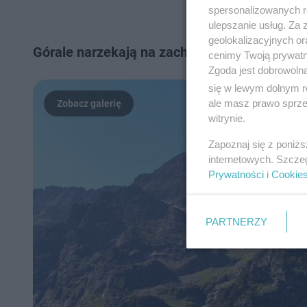
spersonalizowanych re
ulepszanie usług. Za
geolokalizacyjnych or
Górale narzekają na zachowanie turystów w T
cenimy Twoją prywatno
Zgoda jest dobrowoln
się w lewym dolnym r
ale masz prawo sprzec
witrynie.
Zapoznaj się z poniż
internetowych. Szcze
Prywatności
i
Cookie
PARTNERZY