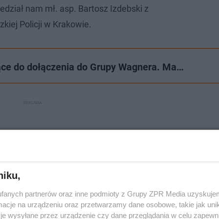
edział nam mł. asp. Bartosz Izdebski z
ej Policji w Krakowie.
jące do dołączenia do Grupy Wagnera. Ma…
niku,
fanych partnerów oraz inne podmioty z Grupy ZPR Media uzyskujem
cje na urządzeniu oraz przetwarzamy dane osobowe, takie jak unika
je wysyłane przez urządzenie czy dane przeglądania w celu zapewn