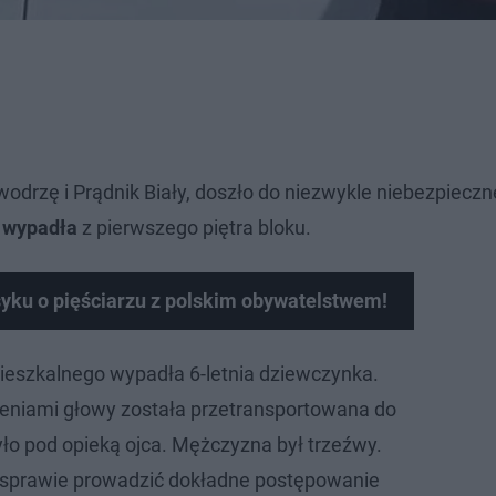
odrzę i Prądnik Biały, doszło do niezwykle niebezpieczne
i
wypadła
z pierwszego piętra bloku.
yku o pięściarzu z polskim obywatelstwem!
mieszkalnego wypadła 6-letnia dziewczynka.
eniami głowy została przetransportowana do
yło pod opieką ojca. Mężczyzna był trzeźwy.
 sprawie prowadzić dokładne postępowanie