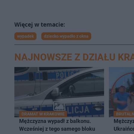
wypadek
dziecko wypadło z okna
NAJNOWSZE Z DZIAŁU K
DRAMAT W KRAKOWIE
BRUTALN
Mężczyzna wypadł z balkonu.
Mężczyz
Wcześniej z tego samego bloku
Ukraińcó