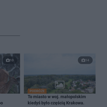
10
14
PODRÓŻE
To miasto w woj. małopolskim
po
kiedyś było częścią Krakowa.