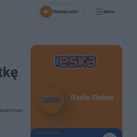
Słuchaj radia
Menu
tkę
Radio Online
daj do Google
TERAZ GRAMY