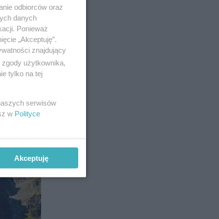
anie odbiorców oraz
nych danych
kacji. Ponieważ
ięcie „Akceptuję”.
ywatności znajdujący
ą zgody użytkownika,
6
 tylko na tej
 naszych serwisów
esz w
Polityce
Akceptuję