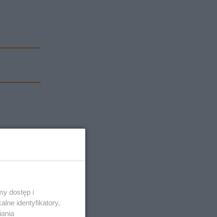
y dostęp i
lne identyfikatory,
iania