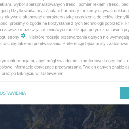
klam, wybór spersonalizowanych treści, pomiar reklam i treści, bad
 zgodą Użytkownika my i Zaufani Partnerzy możemy używać dokład
az aktywnie skanować charakterystykę urządzenia do celów identyfi
atrach. Lista zarzutów jest długa [ZDJĘCIA]
ść, prosimy o zgodę na korzystanie z tych technologii poprzez klikn
a i zawsze możesz ją zmienić/wycofać klikając przycisk ustawień pr
ogu strony
. Niektóre rodzaje przetwarzania danych nie wymagaj
iwić się takiemu przetwarzaniu. Preferencje będą miały zastosowanie
szymi informacjami, abyś mógł świadomie i komfortowo korzystać z
gółowe informacje dotyczące przetwarzania Twoich danych znajdzi
s
oraz po kliknięciu w „Ustawienia”.
USTAWIENIA