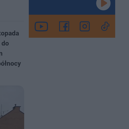
stopada
 do
m
północy