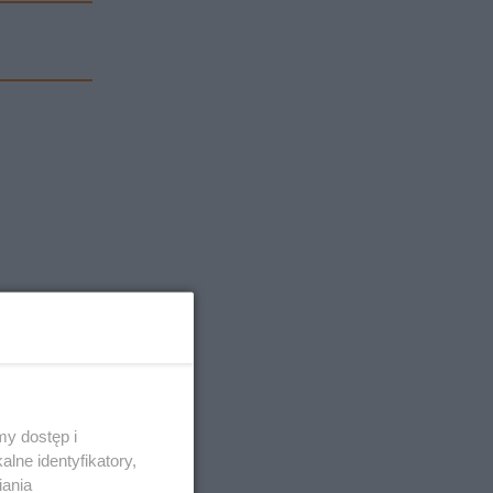
y dostęp i
lne identyfikatory,
iania