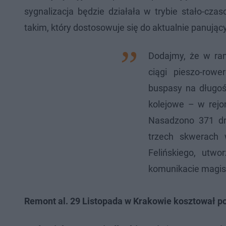
sygnalizacja będzie działała w trybie stało-c
takim, który dostosowuje się do aktualnie panują
Dodajmy, że w ram
ciągi pieszo-row
buspasy na długoś
kolejowe – w rejon
Nasadzono 371 dr
trzech skwerach w
Felińskiego, ut
komunikacie magis
Remont al. 29 Listopada w Krakowie kosztował po