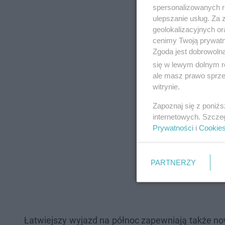
spersonalizowanych re
poboczach, gdzie 
ulepszanie usług. Za
geolokalizacyjnych or
– informuje urząd.
cenimy Twoją prywatno
Zgoda jest dobrowoln
się w lewym dolnym r
ale masz prawo sprzec
witrynie.
Zapoznaj się z poniż
internetowych. Szcze
Prywatności
i
Cookie
PARTNERZY
Łatwiejszy wyjazd na północ zapewniają także n