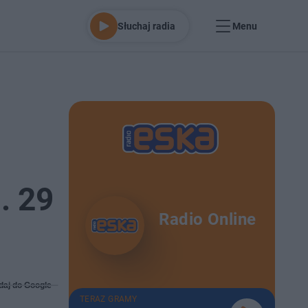
Słuchaj radia
Menu
. 29
Radio Online
daj do Google
TERAZ GRAMY