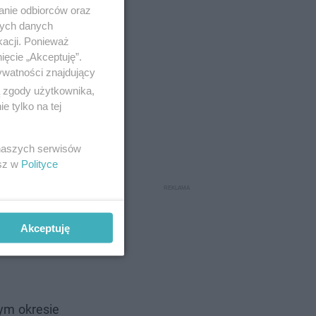
anie odbiorców oraz
nych danych
kacji. Ponieważ
ięcie „Akceptuję”.
ywatności znajdujący
ą zgody użytkownika,
 tylko na tej
 naszych serwisów
esz w
Polityce
Akceptuję
ym okresie