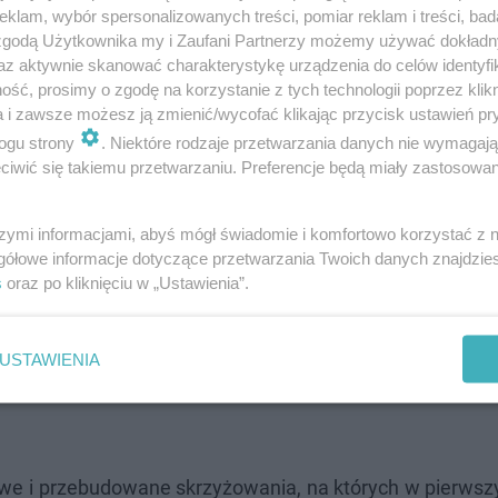
klam, wybór spersonalizowanych treści, pomiar reklam i treści, bad
wyrównywany będzie teren i wysiewana trawa
 zgodą Użytkownika my i Zaufani Partnerzy możemy używać dokład
az aktywnie skanować charakterystykę urządzenia do celów identyfi
ść, prosimy o zgodę na korzystanie z tych technologii poprzez klikn
a i zawsze możesz ją zmienić/wycofać klikając przycisk ustawień pr
ogu strony
. Niektóre rodzaje przetwarzania danych nie wymagaj
iwić się takiemu przetwarzaniu. Preferencje będą miały zastosowanie
szymi informacjami, abyś mógł świadomie i komfortowo korzystać z
gółowe informacje dotyczące przetwarzania Twoich danych znajdzi
s
oraz po kliknięciu w „Ustawienia”.
USTAWIENIA
owe i przebudowane skrzyżowania, na których w pierwsz