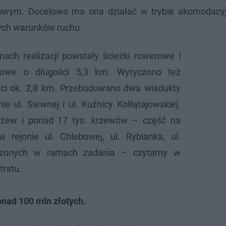
zasowym. Docelowo ma ona działać w trybie akomodacyj
cych warunków ruchu.
ach realizacji powstały ścieżki rowerowe i
erowe o długości 5,3 km. Wytyczono też
ci ok. 2,8 km. Przebudowano dwa wiadukty
ie ul. Siewnej i ul. Kuźnicy Kołłątajowskiej.
zew i ponad 17 tys. krzewów – część na
 rejonie ul. Chlebowej, ul. Rybianka, ul.
worzonych w ramach zadania – czytamy w
tratu.
nad 100 mln złotych.