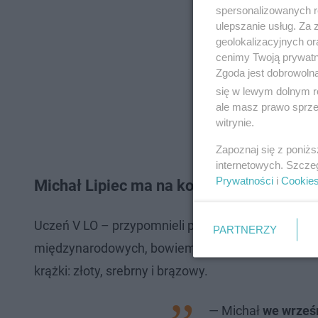
spersonalizowanych re
ulepszanie usług. Za
geolokalizacyjnych or
cenimy Twoją prywatno
Zgoda jest dobrowoln
się w lewym dolnym r
ale masz prawo sprzec
witrynie.
Zapoznaj się z poniż
internetowych. Szcze
Prywatności
i
Cookie
Michał Lipiec ma na koncie szereg osiąg
Uczeń V LO – przypomnieli przedstawiciele szkoły
PARTNERZY
międzynarodowych, bowiem w poprzednich edycja
krążki: złoty, srebrny i brązowy.
— Michał
we wrześn