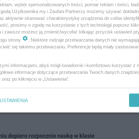
klam, wybór spersonalizowanych treści, pomiar reklam i treści, bad
 zgodą Użytkownika my i Zaufani Partnerzy możemy używać dokład
az aktywnie skanować charakterystykę urządzenia do celów identyfi
ść, prosimy o zgodę na korzystanie z tych technologii poprzez klikn
a i zawsze możesz ją zmienić/wycofać klikając przycisk ustawień pr
ogu strony
. Niektóre rodzaje przetwarzania danych nie wymagaj
iwić się takiemu przetwarzaniu. Preferencje będą miały zastosowanie
szymi informacjami, abyś mógł świadomie i komfortowo korzystać z
gółowe informacje dotyczące przetwarzania Twoich danych znajdzi
s
oraz po kliknięciu w „Ustawienia”.
nięć
 –
posiada łącznie sześć medali
uzyskanych na olimpia
USTAWIENIA
ch Międzynarodowych Olimpiad Chemicznych zdobył już
iu dopiero rozpocznie naukę w klasie