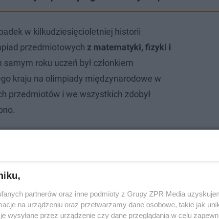
adek w kilkudziesięcioletniej historii
impiad przedmiotowych
z matematyki, fizyki i
ym samym roku uczeń był członkiem
ego kraju na olimpiady międzynarodowe w
ch przedmiotów i we wszystkich zdobył
ono.
nie z Joanną", 25.07.2023. Tłumy krakowian
oannę pod komisariatem policji
niku,
fanych partnerów oraz inne podmioty z Grupy ZPR Media uzyskujem
cje na urządzeniu oraz przetwarzamy dane osobowe, takie jak unika
je wysyłane przez urządzenie czy dane przeglądania w celu zapewn