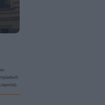
niu
impiadach
(Japonia).