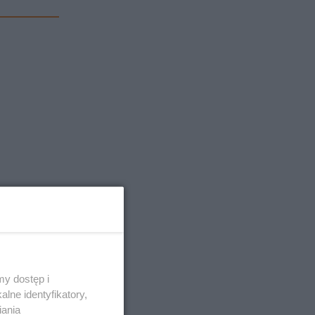
y dostęp i
lne identyfikatory,
iania