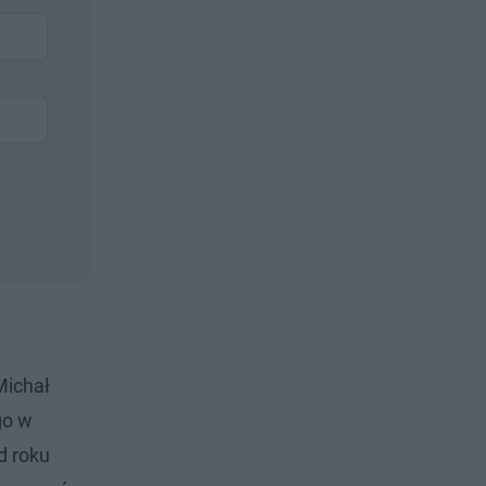
Michał
go w
d roku