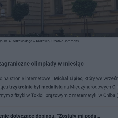
ego im. A. Witkowskiego w Krakowie/ Creative Commons
zagraniczne olimpiady w miesiąc
 na stronie internetowej,
Michał Lipiec
, który we wrześ
siącu
trzykrotnie był medalistą
na Międzynarodowych Ol
nym z fizyki w Tokio i brązowym z matematyki w Chiba 
nie dotyczące dopingu. "Zostały mi poda…