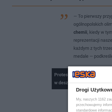
— To pierwszy przyp
ogólnopolskich ol
chemii
, kiedy w t
reprezentacji nasz
każdym z tych trze
medale — podkreśl
Protest w Krakowie "Solidar
w deszczu wspierały panią J
Drogi Użytkow
My, naszych 1162 zau
przechowujemy informa
standardowe informac