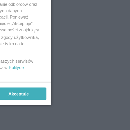
anie odbiorców oraz
nych danych
kacji. Ponieważ
ięcie „Akceptuję”.
ywatności znajdujący
ą zgody użytkownika,
 tylko na tej
 naszych serwisów
esz w
Polityce
dach
Akceptuję
 trzy