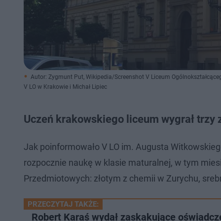
Autor: Zygmunt Put, Wikipedia/Screenshot V Liceum Ogólnokształcąc
V LO w Krakowie i Michał Lipiec
Uczeń krakowskiego liceum wygrał trzy 
Jak poinformowało V LO im. Augusta Witkowskiego
rozpocznie naukę w klasie maturalnej, w tym mie
Przedmiotowych: złotym z chemii w Zurychu, srebr
PRZECZYTAJ TAKŻE:
Robert Karaś wydał zaskakujące oświadcze