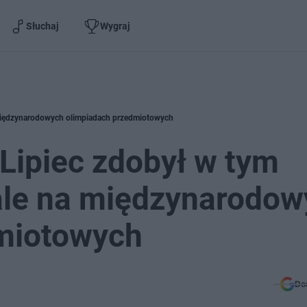
Słuchaj
Wygraj
 międzynarodowych olimpiadach przedmiotowych
Lipiec zdobył w tym
ale na międzynarodow
miotowych
Do