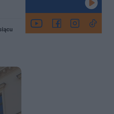
siącu