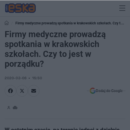
Firmy medyczne prowadzą spotkania w krakowskich szkołach. Czy to jest
w porządku?
Firmy medyczne prowadzą
spotkania w krakowskich
szkołach. Czy to jest w
porządku?
2020-02-06
15:50
Dodaj do Google
db
W ostatnim czasie, na terenie jednej z dzielnic,