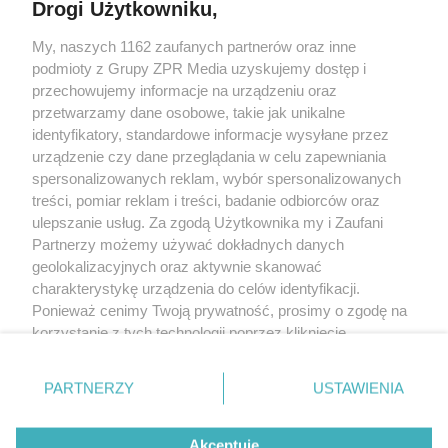
Drogi Użytkowniku,
My, naszych 1162 zaufanych partnerów oraz inne
Żaden utwór zamieszczony w serwisie nie może być powielany i
podmioty z Grupy ZPR Media uzyskujemy dostęp i
rozpowszechniany lub dalej rozpowszechniany w jakikolwiek sposób (w
tym także elektroniczny lub mechaniczny) na jakimkolwiek polu
przechowujemy informacje na urządzeniu oraz
eksploatacji w jakiejkolwiek formie, włącznie z umieszczaniem w Internecie
przetwarzamy dane osobowe, takie jak unikalne
bez pisemnej zgody właściciela praw. Jakiekolwiek użycie lub
wykorzystanie utworów w całości lub w części z naruszeniem prawa, tzn.
identyfikatory, standardowe informacje wysyłane przez
bez właściwej zgody, jest zabronione pod groźbą kary i może być ścigane
urządzenie czy dane przeglądania w celu zapewniania
prawnie.
spersonalizowanych reklam, wybór spersonalizowanych
treści, pomiar reklam i treści, badanie odbiorców oraz
ulepszanie usług. Za zgodą Użytkownika my i Zaufani
Partnerzy możemy używać dokładnych danych
geolokalizacyjnych oraz aktywnie skanować
charakterystykę urządzenia do celów identyfikacji.
O nas
Ponieważ cenimy Twoją prywatność, prosimy o zgodę na
korzystanie z tych technologii poprzez kliknięcie
Informacje prawne
„Akceptuję”. Zgoda jest dobrowolna i zawsze możesz ją
zmienić/wycofać klikając przycisk ustawień prywatności
Nasze serwisy
PARTNERZY
USTAWIENIA
znajdujący się w lewym dolnym rogu strony
. Niektóre
rodzaje przetwarzania danych nie wymagają zgody
© 2026 Grupa ZPR Media
Akceptuję
użytkownika, ale masz prawo sprzeciwić się takiemu