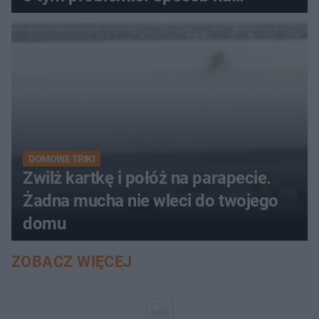
pociemniałą biżuterię
DOMOWE TRIKI
Zwilż kartkę i połóż na parapecie.
Żadna mucha nie wleci do twojego
domu
ZOBACZ WIĘCEJ