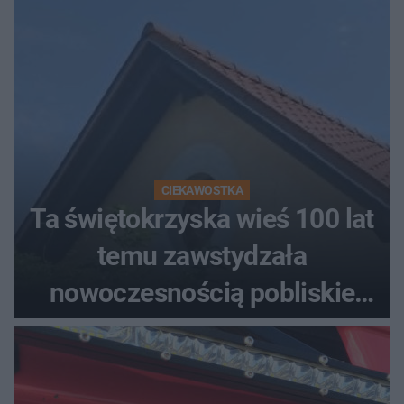
CIEKAWOSTKA
Ta świętokrzyska wieś 100 lat
temu zawstydzała
nowoczesnością pobliskie
miasta. Prąd, telefon i
luksusowa auta