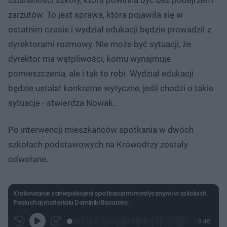
zarzutów. To jest sprawa, która pojawiła się w
ostatnim czasie i wydział edukacji będzie prowadził z
dyrektorami rozmowy. Nie może być sytuacji, że
dyrektor ma wątpliwości, komu wynajmuje
pomieszczenia, ale i tak to robi. Wydział edukacji
będzie ustalał konkretne wytyczne, jeśli chodzi o takie
sytuacje - stwierdza Nowak.
Po interwencji mieszkańców spotkania w dwóch
szkołach podstawowych na Krowodrzy zostały
odwołane.
Krakowianie zaniepokojeni spotkaniami medycznymi w szkołach.
Posłuchaj materiału Dominiki Baraniec:
L
P
P
P
-
3:46
G
o
r
r
o