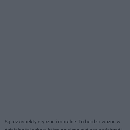
Są też aspekty etyczne i moralne. To bardzo ważne w
działalności szkoły, która powinna być bez podejrzeń i