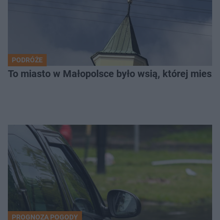
PODRÓŻE
To miasto w Małopolsce było wsią, której mieszk
PROGNOZA POGODY