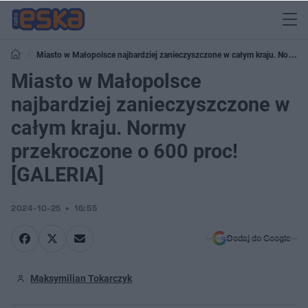
Miasto w Małopolsce najbardziej zanieczyszczone w całym kraju. Normy
przekroczone o 600 proc! [GALERIA]
Miasto w Małopolsce
najbardziej zanieczyszczone w
całym kraju. Normy
przekroczone o 600 proc!
[GALERIA]
2024-10-25
16:55
Dodaj do Google
Maksymilian Tokarczyk