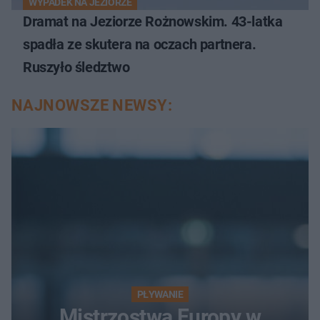
WYPADEK NA JEZIORZE
Dramat na Jeziorze Rożnowskim. 43-latka
spadła ze skutera na oczach partnera.
Ruszyło śledztwo
NAJNOWSZE NEWSY:
PŁYWANIE
Mistrzostwa Europy w