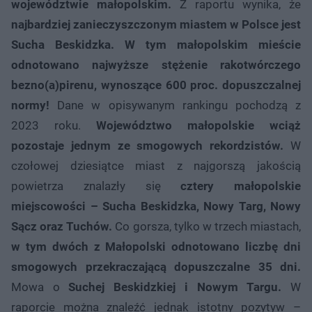
województwie małopolskim.
Z raportu wynika, że
najbardziej zanieczyszczonym miastem w Polsce jest
Sucha Beskidzka.
W tym małopolskim mieście
odnotowano najwyższe stężenie rakotwórczego
bezno(a)pirenu, wynoszące 600 proc. dopuszczalnej
normy!
Dane w opisywanym rankingu pochodzą z
2023 roku.
Województwo małopolskie wciąż
pozostaje jednym ze smogowych rekordzistów.
W
czołowej dziesiątce miast z najgorszą jakością
powietrza znalazły się
cztery małopolskie
miejscowości – Sucha Beskidzka, Nowy Targ, Nowy
Sącz oraz Tuchów.
Co gorsza, tylko w trzech miastach,
w tym dwóch z Małopolski odnotowano liczbę dni
smogowych przekraczającą dopuszczalne 35 dni.
Mowa o
Suchej Beskidzkiej i Nowym Targu.
W
raporcie można znaleźć jednak istotny pozytyw –