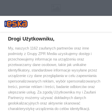
Drogi Użytkowniku,
My, naszych 1162 zaufanych partnerów oraz inne
Żaden utwór zamieszczony w serwisie nie może być powielany i
podmioty z Grupy ZPR Media uzyskujemy dostęp i
rozpowszechniany lub dalej rozpowszechniany w jakikolwiek sposób (w
przechowujemy informacje na urządzeniu oraz
tym także elektroniczny lub mechaniczny) na jakimkolwiek polu
eksploatacji w jakiejkolwiek formie, włącznie z umieszczaniem w
przetwarzamy dane osobowe, takie jak unikalne
Internecie bez pisemnej zgody właściciela praw. Jakiekolwiek użycie lub
identyfikatory, standardowe informacje wysyłane przez
wykorzystanie utworów w całości lub w części z naruszeniem prawa,
tzn. bez właściwej zgody, jest zabronione pod groźbą kary i może być
urządzenie czy dane przeglądania w celu zapewniania
ścigane prawnie.
spersonalizowanych reklam, wybór spersonalizowanych
treści, pomiar reklam i treści, badanie odbiorców oraz
ulepszanie usług. Za zgodą Użytkownika my i Zaufani
Partnerzy możemy używać dokładnych danych
geolokalizacyjnych oraz aktywnie skanować
charakterystykę urządzenia do celów identyfikacji.