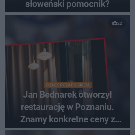
słoweński pomocnik?
22
BIZNES POZA BOISKIEM
Jan Bednarek otworzył
restaurację w Poznaniu.
Znamy konkretne ceny z
menu