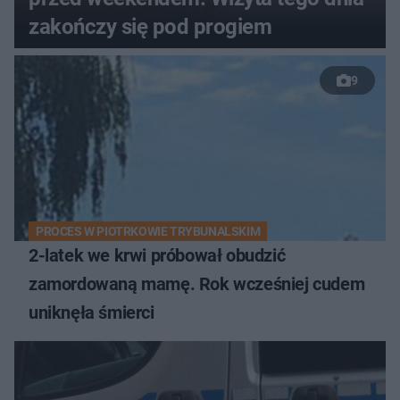
zakończy się pod progiem
9
PROCES W PIOTRKOWIE TRYBUNALSKIM
2-latek we krwi próbował obudzić
zamordowaną mamę. Rok wcześniej cudem
uniknęła śmierci