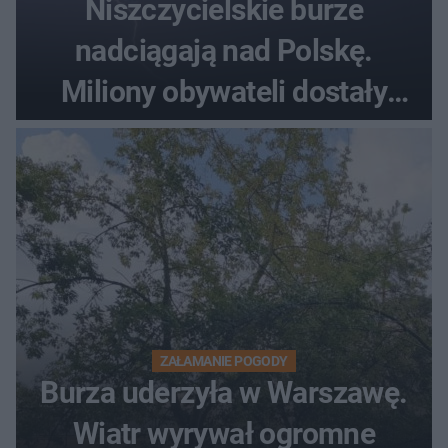
Niszczycielskie burze
nadciągają nad Polskę.
Miliony obywateli dostały
wiadomości z pilnym
ostrzeżeniem
ZAŁAMANIE POGODY
Burza uderzyła w Warszawę.
Wiatr wyrywał ogromne