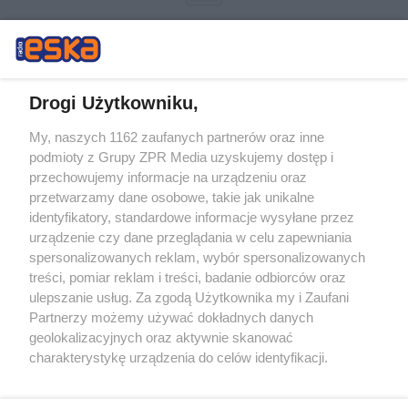
Drogi Użytkowniku,
My, naszych 1162 zaufanych partnerów oraz inne
Żaden utwór zamieszczony w serwisie nie może być powielany i
podmioty z Grupy ZPR Media uzyskujemy dostęp i
rozpowszechniany lub dalej rozpowszechniany w jakikolwiek sposób (w
przechowujemy informacje na urządzeniu oraz
tym także elektroniczny lub mechaniczny) na jakimkolwiek polu
eksploatacji w jakiejkolwiek formie, włącznie z umieszczaniem w
przetwarzamy dane osobowe, takie jak unikalne
Internecie bez pisemnej zgody właściciela praw. Jakiekolwiek użycie lub
identyfikatory, standardowe informacje wysyłane przez
wykorzystanie utworów w całości lub w części z naruszeniem prawa,
tzn. bez właściwej zgody, jest zabronione pod groźbą kary i może być
urządzenie czy dane przeglądania w celu zapewniania
ścigane prawnie.
spersonalizowanych reklam, wybór spersonalizowanych
treści, pomiar reklam i treści, badanie odbiorców oraz
ulepszanie usług. Za zgodą Użytkownika my i Zaufani
Partnerzy możemy używać dokładnych danych
geolokalizacyjnych oraz aktywnie skanować
charakterystykę urządzenia do celów identyfikacji.
Ponieważ cenimy Twoją prywatność, prosimy o zgodę na
O nas
korzystanie z tych technologii poprzez kliknięcie