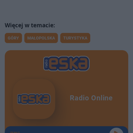
GÓRY
MAŁOPOLSKA
TURYSTYKA
Radio Online
TERAZ