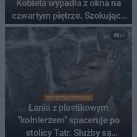
Kobieta wypadła z okna na
czwartym piętrze. Szokujące
nagranie trafiło do sieci
10
ZWIERZĘ W POTRZASKU
Łania z plastikowym
"kołnierzem" spaceruje po
stolicy Tatr. Służby są