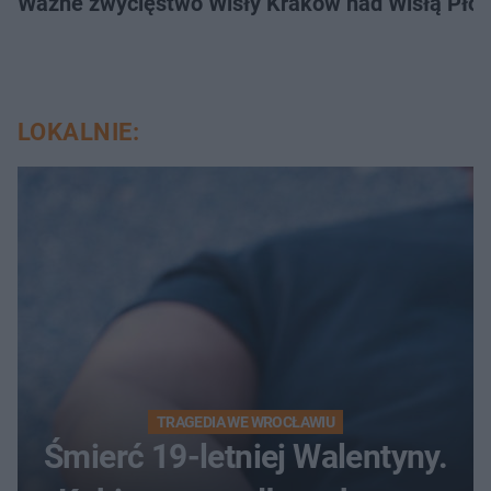
Ważne zwycięstwo Wisły Kraków nad Wisłą Płoc
LOKALNIE:
TRAGEDIA WE WROCŁAWIU
Śmierć 19-letniej Walentyny.