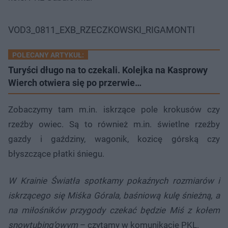
VOD3_0811_EXB_RZECZKOWSKI_RIGAMONTI
POLECANY ARTYKUŁ:
Turyści długo na to czekali. Kolejka na Kasprowy
Wierch otwiera się po przerwie…
Zobaczymy tam m.in. iskrzące pole krokusów czy
rzeźby owiec. Są to również m.in. świetlne rzeźby
gazdy i gaździny, wagonik, kozicę górską czy
błyszczące płatki śniegu.
W Krainie Światła spotkamy pokaźnych rozmiarów i
iskrzącego się Miśka Górala, baśniową kulę śnieżną, a
na miłośników przygody czekać będzie Miś z kołem
snowtubing’owym
– czytamy w komunikacie PKL.