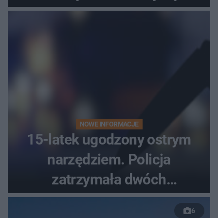
bezradne
NOWE INFORMACJE
15-latek ugodzony ostrym
narzędziem. Policja
zatrzymała dwóch
nastolatków
6