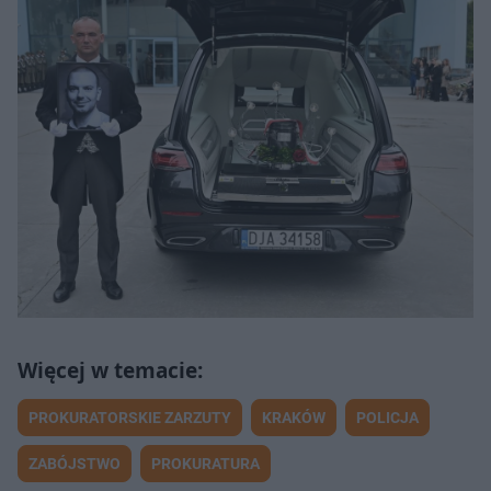
PROKURATORSKIE ZARZUTY
KRAKÓW
POLICJA
ZABÓJSTWO
PROKURATURA