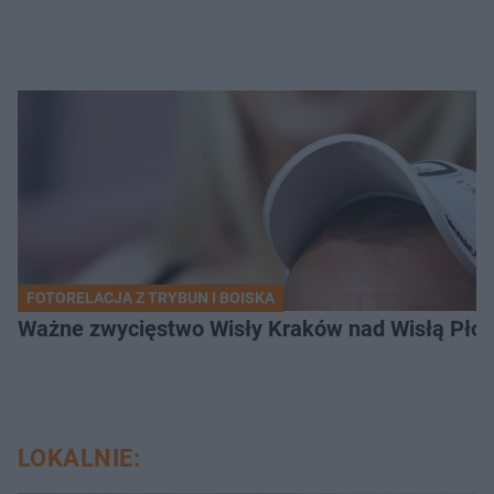
FOTORELACJA Z TRYBUN I BOISKA
Ważne zwycięstwo Wisły Kraków nad Wisłą Płoc
LOKALNIE: