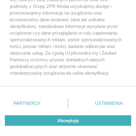
Żaden utwór zamieszczony w serwisie nie może być powielany i
podmioty z Grupy ZPR Media uzyskujemy dostęp i
rozpowszechniany lub dalej rozpowszechniany w jakikolwiek sposób (w
przechowujemy informacje na urządzeniu oraz
tym także elektroniczny lub mechaniczny) na jakimkolwiek polu
eksploatacji w jakiejkolwiek formie, włącznie z umieszczaniem w
przetwarzamy dane osobowe, takie jak unikalne
Internecie bez pisemnej zgody właściciela praw. Jakiekolwiek użycie lub
identyfikatory, standardowe informacje wysyłane przez
wykorzystanie utworów w całości lub w części z naruszeniem prawa,
tzn. bez właściwej zgody, jest zabronione pod groźbą kary i może być
urządzenie czy dane przeglądania w celu zapewniania
ścigane prawnie.
spersonalizowanych reklam, wybór spersonalizowanych
treści, pomiar reklam i treści, badanie odbiorców oraz
ulepszanie usług. Za zgodą Użytkownika my i Zaufani
Partnerzy możemy używać dokładnych danych
geolokalizacyjnych oraz aktywnie skanować
charakterystykę urządzenia do celów identyfikacji.
Ponieważ cenimy Twoją prywatność, prosimy o zgodę na
O nas
korzystanie z tych technologii poprzez kliknięcie
Informacje prawne
„Akceptuję”. Zgoda jest dobrowolna i zawsze możesz ją
zmienić/wycofać klikając przycisk ustawień prywatności
PARTNERZY
USTAWIENIA
Nasze serwisy
znajdujący się w lewym dolnym rogu strony
. Niektóre
rodzaje przetwarzania danych nie wymagają zgody
© 2026 Grupa ZPR Media
Akceptuję
użytkownika, ale masz prawo sprzeciwić się takiemu
przetwarzaniu. Preferencje będą miały zastosowanie tylko
na tej witrynie.