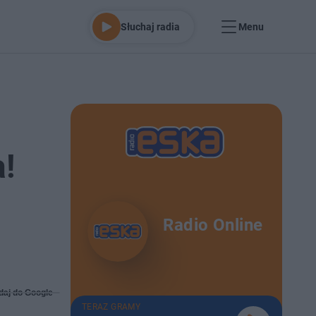
Słuchaj radia
Menu
a!
Radio Online
daj do Google
TERAZ GRAMY