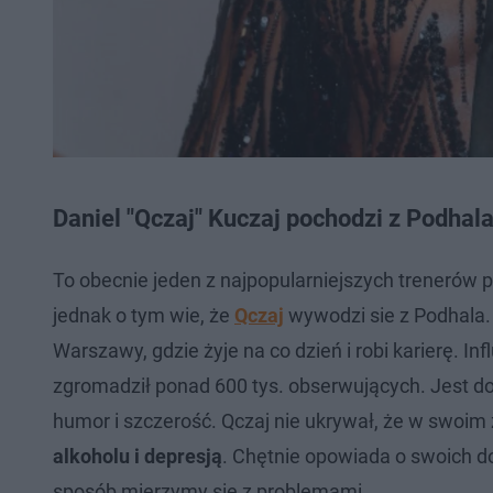
Daniel "Qczaj" Kuczaj pochodzi z Podhal
To obecnie jeden z najpopularniejszych trenerów 
jednak o tym wie, że
Qczaj
wywodzi sie z Podhala
Warszawy, gdzie żyje na co dzień i robi karierę. In
zgromadził ponad 600 tys. obserwujących. Jest d
humor i szczerość. Qczaj nie ukrywał, że w swoim
alkoholu i depresją
. Chętnie opowiada o swoich do
sposób mierzymy się z problemami.