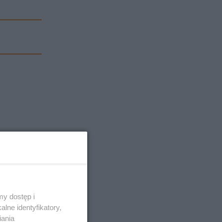
y dostęp i
lne identyfikatory,
iania