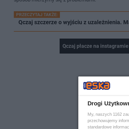
PRZECZYTAJ TAKŻE:
Qczaj szczerze o wyjściu z uzależnienia. 
Qczaj płacze na instagramie
Drogi Użytkow
My, naszych 1162 zau
przechowujemy informa
standardowe informac