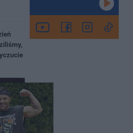
zień
ziliśmy,
wyczucie