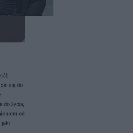
osób
ósł się do
e
 do życia,
nieniem od
 jaki