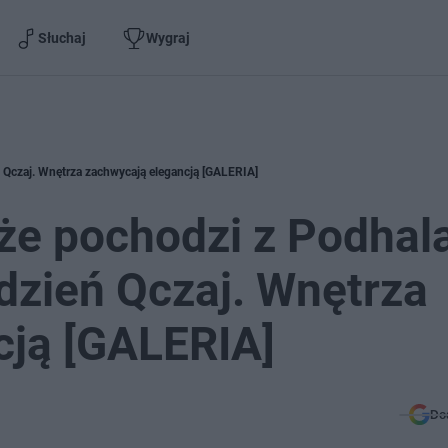
Słuchaj
Wygraj
ń Qczaj. Wnętrza zachwycają elegancją [GALERIA]
 że pochodzi z Podhal
dzień Qczaj. Wnętrza
cją [GALERIA]
Do