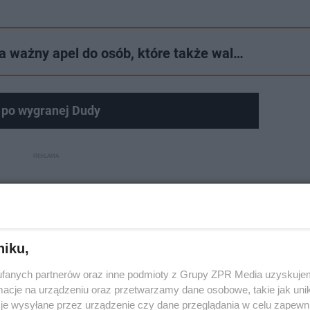
Ma ważny apel do osób, które także wal…
 po wygranej Dudy
niku,
fanych partnerów oraz inne podmioty z Grupy ZPR Media uzyskujem
cje na urządzeniu oraz przetwarzamy dane osobowe, takie jak unika
je wysyłane przez urządzenie czy dane przeglądania w celu zapewn