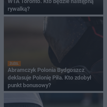
WTA Toronto. Kto będzie następną
rywalką?
ŻUŻEL
Abramczyk Polonia Bydgoszcz
deklasuje Polonię Piła. Kto zdobył
punkt bonusowy?