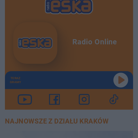
Radio Online
TERAZ
GRAMY
NAJNOWSZE Z DZIAŁU KRAKÓW