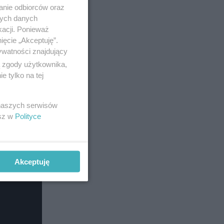
anie odbiorców oraz
nych danych
kacji. Ponieważ
ięcie „Akceptuję”.
ywatności znajdujący
ą zgody użytkownika,
 tylko na tej
 naszych serwisów
esz w
Polityce
Akceptuję