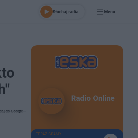
Słuchaj radia
Menu
kto
h"
Radio Online
daj do Google
TERAZ GRAMY