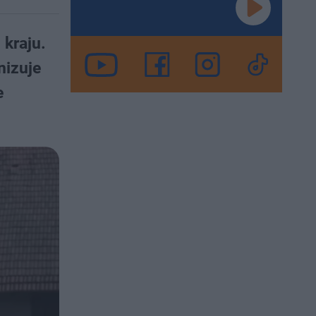
kraju.
nizuje
e