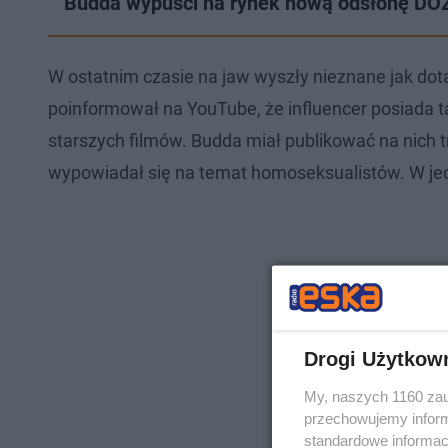
Budda wypuści na rynek nową odsłonę DOZE
W ostatnim czasie na jaw wyszły nieznane jak dot
poinformował na YouTube, że influencer posiada ta
starszych filmów. Budda miał publikować na nich
wypowiadał się na temat homoseksualistów. W jed
Drogi Użytkow
My, naszych 1160 zau
przechowujemy informa
standardowe informac