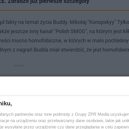
. Zdradził już pierwsze szczegóły
ąd fakty na temat życia Buddy. Mikołaj "Konopskyy" Tylk
kże jeszcze inny kanał "Polish SMOG", na którym jest kil
 treści mocno homofobiczne, w których w mało pochlebn
nym z nagrań Budda miał stwierdzić, że jest homofobe
niku,
fanych partnerów oraz inne podmioty z Grupy ZPR Media uzyskujem
cje na urządzeniu oraz przetwarzamy dane osobowe, takie jak unika
je wysyłane przez urządzenie czy dane przeglądania w celu zapewn