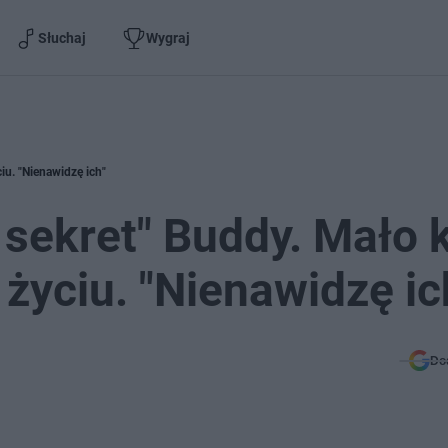
Słuchaj
Wygraj
iu. "Nienawidzę ich"
 sekret" Buddy. Mało 
 życiu. "Nienawidzę ic
Do