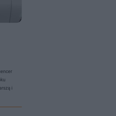
uencer
oku
rszą i