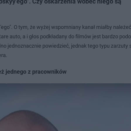
skyy'ego". Czy oskarżenia wobec niego są
'ego". O tym, że wyżej wspomniany kanał miałby należeć
tare auto, a i głos podkładany do filmów jest bardzo pod
no jednoznacznie powiedzieć, jednak tego typu zarzuty 
ra.
eż jednego z pracowników