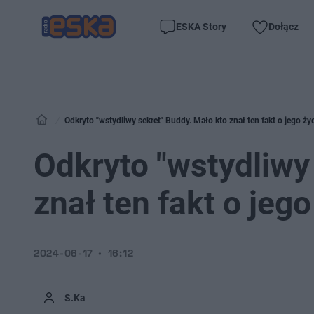
ESKA Story
Dołącz
Odkryto "wstydliwy sekret" Buddy. Mało kto znał ten fakt o jego życ
Odkryto "wstydliwy
znał ten fakt o jego
2024-06-17
16:12
S.Ka