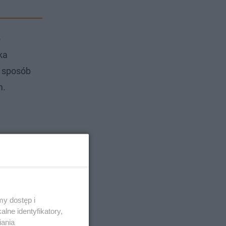
o
ka
y sposób
m.
y dostęp i
lne identyfikatory,
iania