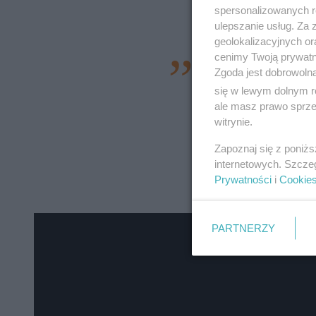
spersonalizowanych re
ulepszanie usług. Za
geolokalizacyjnych or
cenimy Twoją prywatno
Nie chciałbym nikog
Zgoda jest dobrowoln
homofobem, nienawi
się w lewym dolnym r
ale masz prawo sprzec
wy***ane, ale jak i
witrynie.
albo się liżą, albo
Zapoznaj się z poniż
na internecie, to p
internetowych. Szcze
Budda.
Prywatności
i
Cookie
PARTNERZY