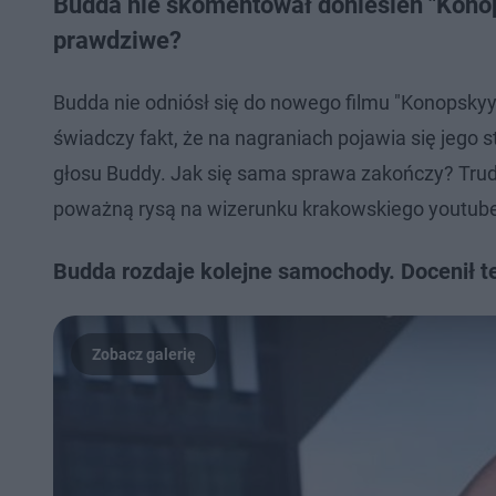
Budda nie skomentował doniesień "Konop
prawdziwe?
Budda nie odniósł się do nowego filmu "Konopskyy
świadczy fakt, że na nagraniach pojawia się jego s
głosu Buddy. Jak się sama sprawa zakończy? Trud
poważną rysą na wizerunku krakowskiego youtube
Budda rozdaje kolejne samochody. Docenił t