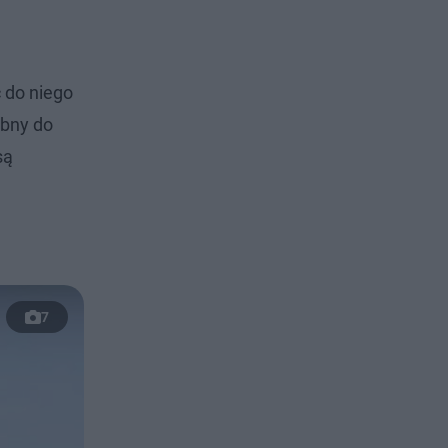
 do niego
obny do
są
7