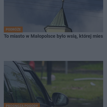
PODRÓŻE
To miasto w Małopolsce było wsią, której mieszk
PROGNOZA POGODY