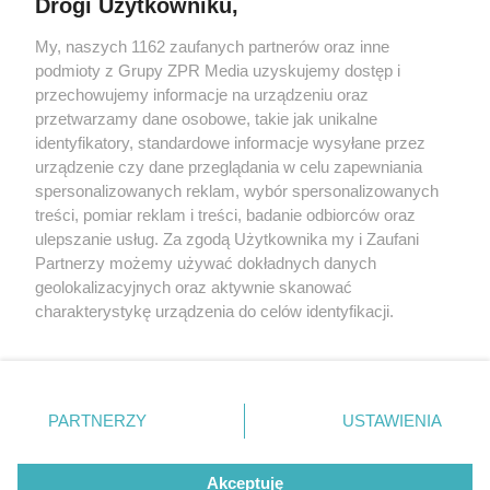
Drogi Użytkowniku,
My, naszych 1162 zaufanych partnerów oraz inne
Żaden utwór zamieszczony w serwisie nie może być powielany i
podmioty z Grupy ZPR Media uzyskujemy dostęp i
rozpowszechniany lub dalej rozpowszechniany w jakikolwiek sposób (w
przechowujemy informacje na urządzeniu oraz
tym także elektroniczny lub mechaniczny) na jakimkolwiek polu
eksploatacji w jakiejkolwiek formie, włącznie z umieszczaniem w
przetwarzamy dane osobowe, takie jak unikalne
Internecie bez pisemnej zgody właściciela praw. Jakiekolwiek użycie lub
identyfikatory, standardowe informacje wysyłane przez
wykorzystanie utworów w całości lub w części z naruszeniem prawa,
tzn. bez właściwej zgody, jest zabronione pod groźbą kary i może być
urządzenie czy dane przeglądania w celu zapewniania
ścigane prawnie.
spersonalizowanych reklam, wybór spersonalizowanych
treści, pomiar reklam i treści, badanie odbiorców oraz
ulepszanie usług. Za zgodą Użytkownika my i Zaufani
Partnerzy możemy używać dokładnych danych
geolokalizacyjnych oraz aktywnie skanować
charakterystykę urządzenia do celów identyfikacji.
Ponieważ cenimy Twoją prywatność, prosimy o zgodę na
O nas
korzystanie z tych technologii poprzez kliknięcie
Informacje prawne
„Akceptuję”. Zgoda jest dobrowolna i zawsze możesz ją
zmienić/wycofać klikając przycisk ustawień prywatności
PARTNERZY
USTAWIENIA
Nasze serwisy
znajdujący się w lewym dolnym rogu strony
. Niektóre
rodzaje przetwarzania danych nie wymagają zgody
© 2026 Grupa ZPR Media
Akceptuję
użytkownika, ale masz prawo sprzeciwić się takiemu