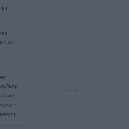
ę i
nek
mi, co
ej
czyliśmy
udowie.
dworca
–
rasowym.