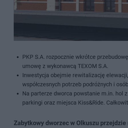
PKP S.A. rozpocznie wkrótce przebudowę
umowę z wykonawcą TEXOM S.A.
Inwestycja obejmie rewitalizację elewacj
współczesnych potrzeb podróżnych i osó
Na parterze dworca powstanie m.in. hol z 
parkingi oraz miejsca Kiss&Ride. Całkowity
Zabytkowy dworzec w Olkuszu przejdzie r