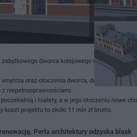
 zabytkowego dworca kolejowego w Olkuszu, podp
i, wnętrza oraz otoczenia dworca, dostosowując ob
b z niepełnosprawnościami.
poczekalnią i toalety, a w jego otoczeniu nowe cho
 koszt projektu to około 11 mln zł brutto.
enowację. Perła architektury odzyska blask