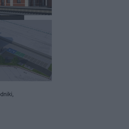
isując
iekt do
dniki,