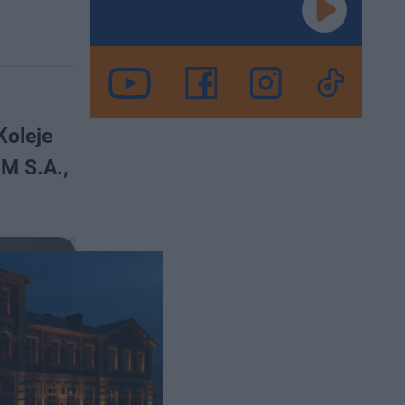
Koleje
M S.A.,