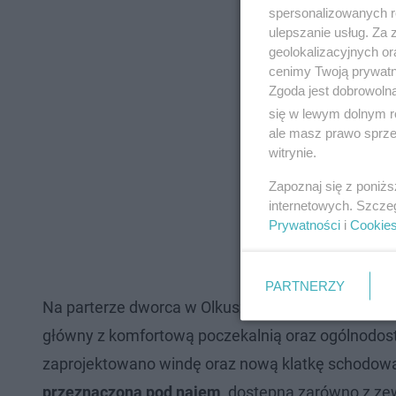
spersonalizowanych re
ulepszanie usług. Za
geolokalizacyjnych or
cenimy Twoją prywatno
Zgoda jest dobrowoln
się w lewym dolnym r
ale masz prawo sprzec
witrynie.
Zapoznaj się z poniż
internetowych. Szcze
Prywatności
i
Cookie
PARTNERZY
Na parterze dworca w Olkuszu znajdzie się
przest
główny z komfortową poczekalnią oraz ogólnodost
zaprojektowano windę oraz nową klatkę schodow
przeznaczoną pod najem
, dostępną zarówno z zew