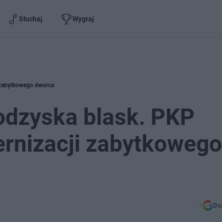
Słuchaj
Wygraj
i zabytkowego dworca
 odzyska blask. PKP
ernizacji zabytkowego
Do