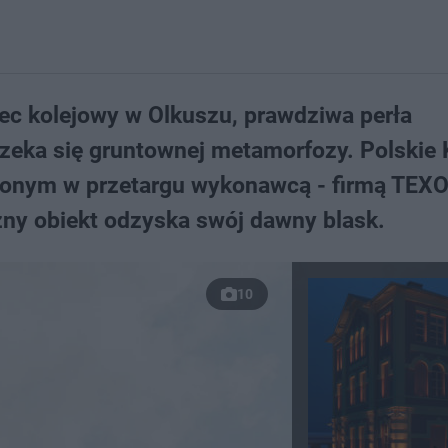
ec kolejowy w Olkuszu, prawdziwa perła
czeka się gruntownej metamorfozy. Polskie 
onym w przetargu wykonawcą - firmą TEXO
zny obiekt odzyska swój dawny blask.
10