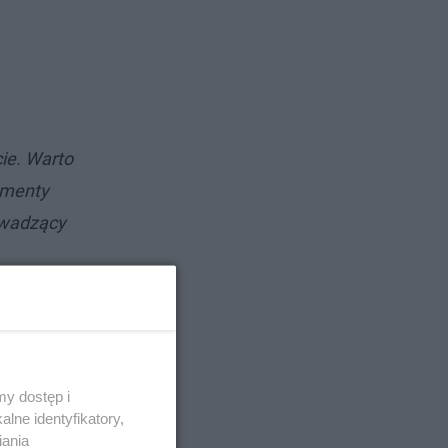
ie. Warto
ementy
rowadzący
y dostęp i
lne identyfikatory,
iania