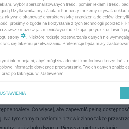
klam, wybór spersonalizowanych treści, pomiar reklam i treści, bad
 zgodą Użytkownika my i Zaufani Partnerzy możemy używać dokład
az aktywnie skanować charakterystykę urządzenia do celów identyfi
ść, prosimy o zgodę na korzystanie z tych technologii poprzez klikn
a i zawsze możesz ją zmienić/wycofać klikając przycisk ustawień pr
ogu strony
. Niektóre rodzaje przetwarzania danych nie wymagaj
iwić się takiemu przetwarzaniu. Preferencje będą miały zastosowanie
szymi informacjami, abyś mógł świadomie i komfortowo korzystać z
gółowe informacje dotyczące przetwarzania Twoich danych znajdzi
s
oraz po kliknięciu w „Ustawienia”.
USTAWIENIA
ronna strefa obsługi podróżnych
. Powstanie tam nowocz
ępne toalety. Co więcej, aby zapewnić pełną dostępność
ą. Na tym samym poziomie przewidziano także
przestrz
nątrz, jak i z holu dworca. Pierwsze piętro zostanie