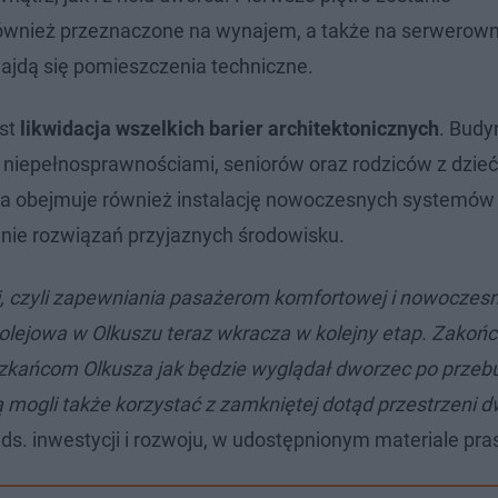
również przeznaczone na wynajem, a także na serwerowni
ajdą się pomieszczenia techniczne.
est
likwidacja wszelkich barier architektonicznych
. Budy
 niepełnosprawnościami, seniorów oraz rodziców z dzieć
cja obejmuje również instalację nowoczesnych systemów
nie rozwiązań przyjaznych środowisku.
i, czyli zapewniania pasażerom komfortowej i nowoczesn
 kolejowa w Olkuszu teraz wkracza w kolejny etap. Zakoń
szkańcom Olkusza jak będzie wyglądał dworzec po przeb
ogli także korzystać z zamkniętej dotąd przestrzeni 
 ds. inwestycji i rozwoju, w udostępnionym materiale p