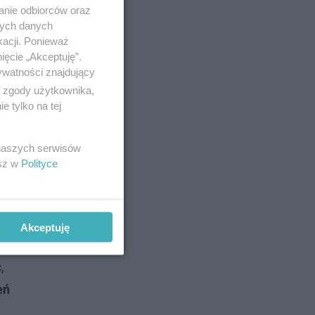
anie odbiorców oraz
nych danych
kacji. Ponieważ
ięcie „Akceptuję”.
ywatności znajdujący
ą zgody użytkownika,
 tylko na tej
 naszych serwisów
esz w
Polityce
Akceptuję
esny hol
,
eń