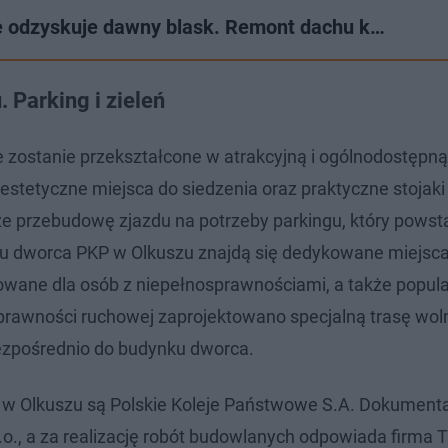
ie odzyskuje dawny blask. Remont dachu k…
 Parking i zieleń
re zostanie przekształcone w atrakcyjną i ogólnodostępną
estetyczne miejsca do siedzenia oraz praktyczne stojaki
e przebudowę zjazdu na potrzeby parkingu, który powst
u dworca PKP w Olkuszu znajdą się dedykowane miejsc
ane dla osób z niepełnosprawnościami, a także popul
sprawności ruchowej zaprojektowano specjalną trasę wol
bezpośrednio do budynku dworca.
j w Olkuszu są Polskie Koleje Państwowe S.A. Dokument
.o., a za realizację robót budowlanych odpowiada firma