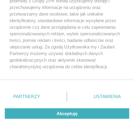
podmioty z Grupy ZPR Media uzyskujemy dostęp i
przechowujemy informacje na urządzeniu oraz
SKOKI DO WODY
przetwarzamy dane osobowe, takie jak unikalne
ME w pływaniu. Dobre
identyfikatory, standardowe informacje wysyłane przez
urządzenie czy dane przeglądania w celu zapewniania
miejsce Polek w Paryżu
spersonalizowanych reklam, wybór spersonalizowanych
treści, pomiar reklam i treści, badanie odbiorców oraz
ulepszanie usług. Za zgodą Użytkownika my i Zaufani
Partnerzy możemy używać dokładnych danych
geolokalizacyjnych oraz aktywnie skanować
charakterystykę urządzenia do celów identyfikacji.
Ponieważ cenimy Twoją prywatność, prosimy o zgodę na
korzystanie z tych technologii poprzez kliknięcie
„Akceptuję”. Zgoda jest dobrowolna i zawsze możesz ją
zmienić/wycofać klikając przycisk ustawień prywatności
PARTNERZY
USTAWIENIA
znajdujący się w lewym dolnym rogu strony
. Niektóre
TENIS
rodzaje przetwarzania danych nie wymagają zgody
Iga Świątek wygrywa w turnieju WTA
Akceptuję
użytkownika, ale masz prawo sprzeciwić się takiemu
w Toronto. Kto będzie następną
przetwarzaniu. Preferencje będą miały zastosowanie tylko
na tej witrynie.
rywalką Polki?