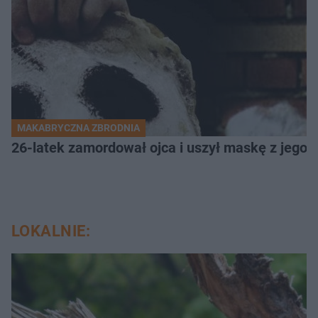
MAKABRYCZNA ZBRODNIA
26-latek zamordował ojca i uszył maskę z jego 
LOKALNIE: