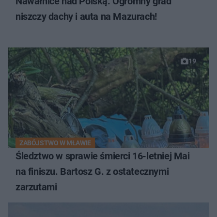
Nawałnice nad Polską. Ogromny grad
niszczy dachy i auta na Mazurach!
19
ZABÓJSTWO W MŁAWIE
Śledztwo w sprawie śmierci 16-letniej Mai
na finiszu. Bartosz G. z ostatecznymi
zarzutami