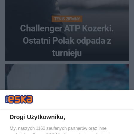
TENIS ZIEMNY
Challenger ATP Kozerki.
Ostatni Polak odpada z
turnieju
Drogi Użytkowniku,
My, naszych 1160 zaufanych partnerów oraz inne