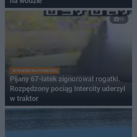
na wodzie
13
WYPADEK NA POMORZU
Pijany 67-latek zignorował rogatki.
Rozpędzony pociąg Intercity uderzył
w traktor