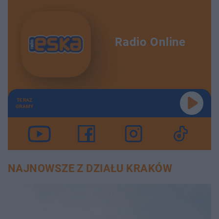
Radio Online
TERAZ
GRAMY
NAJNOWSZE Z DZIAŁU KRAKÓW