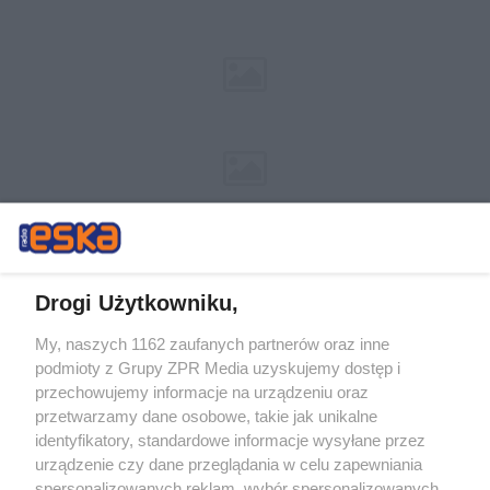
Drogi Użytkowniku,
My, naszych 1162 zaufanych partnerów oraz inne
Żaden utwór zamieszczony w serwisie nie może być powielany i
podmioty z Grupy ZPR Media uzyskujemy dostęp i
rozpowszechniany lub dalej rozpowszechniany w jakikolwiek sposób (w
tym także elektroniczny lub mechaniczny) na jakimkolwiek polu
przechowujemy informacje na urządzeniu oraz
eksploatacji w jakiejkolwiek formie, włącznie z umieszczaniem w
przetwarzamy dane osobowe, takie jak unikalne
Internecie bez pisemnej zgody właściciela praw. Jakiekolwiek użycie lub
identyfikatory, standardowe informacje wysyłane przez
wykorzystanie utworów w całości lub w części z naruszeniem prawa,
tzn. bez właściwej zgody, jest zabronione pod groźbą kary i może być
urządzenie czy dane przeglądania w celu zapewniania
ścigane prawnie.
spersonalizowanych reklam, wybór spersonalizowanych