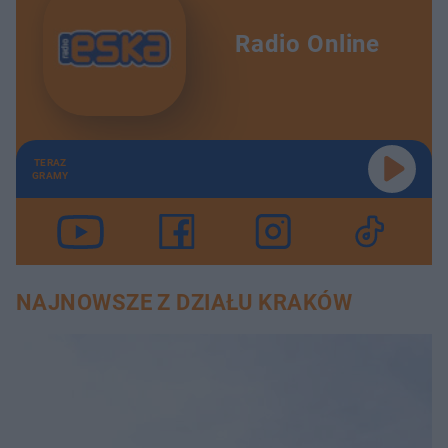
Radio Online
TERAZ
GRAMY
NAJNOWSZE Z DZIAŁU KRAKÓW