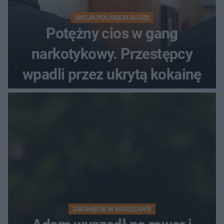
AKCJA POLSKICH SŁUŻB
Potężny cios w gang
narkotykowy. Przestępcy
wpadli przez ukrytą kokainę
ZAGINIĘCIE W WARSZAWIE