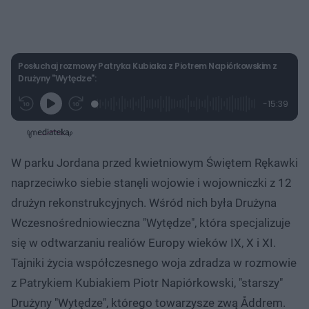
Posłuchaj rozmowy Patryka Kubiaka z Piotrem Napiórkowskim z
Drużyny "Wytędze":
L
P
P
P
-
15:39
G
o
r
r
o
z
r
a
z
z
o
a
d
e
e
s
j
t
e
w
w
a
d
i
i
ł
:
ń
ń
y
W parku Jordana przed kwietniowym Świętem Rękawki
c
1
1
1
z
.
0
0
a
naprzeciwko siebie stanęli wojowie i wojowniczki z 12
s
5
s
s
Â
9
d
d
drużyn rekonstrukcyjnych. Wśród nich była Drużyna
%
o
o
t
p
Wczesnośredniowieczna "Wytędze", która specjalizuje
u
r
ł
z
się w odtwarzaniu realiów Europy wieków IX, X i XI.
u
o
d
Tajniki życia współczesnego woja zdradza w rozmowie
u
z Patrykiem Kubiakiem Piotr Napiórkowski, "starszy"
Drużyny "Wytędze", którego towarzysze zwą Åddrem.