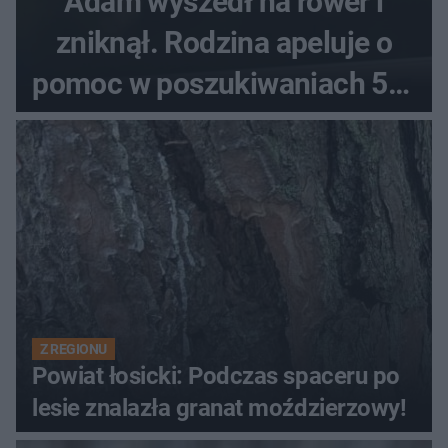
Adam wyszedł na rower i
zniknął. Rodzina apeluje o
pomoc w poszukiwaniach 59-
latka
Z REGIONU
Powiat łosicki: Podczas spaceru po
lesie znalazła granat moździerzowy!