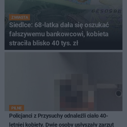
Z MIASTA
Siedlce: 68-latka dała się oszukać
fałszywemu bankowcowi, kobieta
straciła blisko 40 tys. zł
PILNE
Policjanci z Przysuchy odnaleźli ciało 40-
letniej kobiety. Dwie osoby usłyszały zarzut