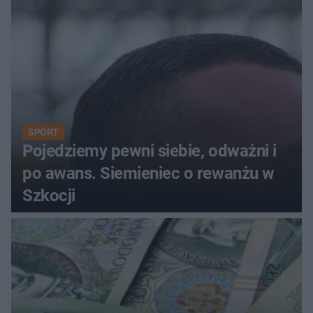
SPORT
Pojedziemy pewni siebie, odważni i
po awans. Siemieniec o rewanżu w
Szkocji