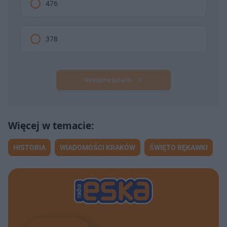
476
378
Następne pytanie
HISTORIA
WIADOMOŚCI KRAKÓW
ŚWIĘTO RĘKAWKI