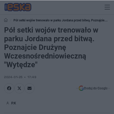
Pół setki wojów trenowało w parku Jordana przed bitwą. Poznajcie
Drużynę Wczesnośredniowieczną "Wytędze"
Pół setki wojów trenowało w
parku Jordana przed bitwą.
Poznajcie Drużynę
Wczesnośredniowieczną
"Wytędze"
2024-01-25
17:49
Dodaj do Google
P.K